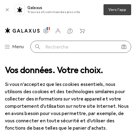
Galaxus
Vers l'app
Trouvez et commandez plus vite
Paramètres
Compte client
Listes de comparaison
Listes d'envies
Panier
Navigation par catégorie
Menu
Recherche
Vos données. Votre choix.
Jouets
Jeux + puzzles
Fléchettes
Tiges de fléchettes
Tiges de fléchettes
Si vous n’acceptez que les cookies essentiels, nous
utilisons des cookies et des technologies similaires pour
collecter des informations sur votre appareil et votre
Produits
Forum
comportement d’utilisation sur notre site Internet. Nous
en avons besoin pour vous permettre, par exemple, de
vous connecter en toute sécurité et d’utiliser des
fonctions de base telles que le panier d’achats.