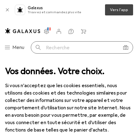
Galaxus
Vers l'app
Trouvez et commandez plus vite
Paramètres
Compte client
Listes de comparaison
Listes d'envies
Panier
Navigation par catégorie
Menu
Recherche
Vos données. Votre choix.
Tout l'assortiment
Jouets
Créatif + apprentissage
Créatif + apprentissage
Si vous n’acceptez que les cookies essentiels, nous
utilisons des cookies et des technologies similaires pour
collecter des informations sur votre appareil et votre
Découvrir
Forum
comportement d’utilisation sur notre site Internet. Nous
en avons besoin pour vous permettre, par exemple, de
En coulisse
vous connecter en toute sécurité et d’utiliser des
fonctions de base telles que le panier d’achats.