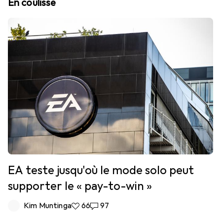
En coulisse
EA teste jusqu'où le mode solo peut
supporter le « pay-to-win »
Kim Muntinga
66 likes
66
97 commentaires
97