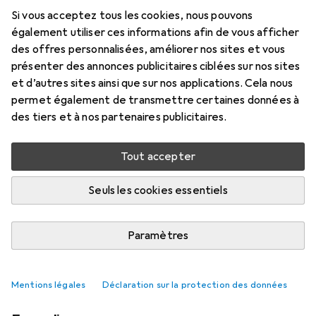
Si vous acceptez tous les cookies, nous pouvons
également utiliser ces informations afin de vous afficher
des offres personnalisées, améliorer nos sites et vous
présenter des annonces publicitaires ciblées sur nos sites
et d’autres sites ainsi que sur nos applications. Cela nous
permet également de transmettre certaines données à
des tiers et à nos partenaires publicitaires.
Tout accepter
Seuls les cookies essentiels
Gamer ou ne pas gamer, telle est la
question
Paramètres
Ann-Kathrin Schäfer
67 likes
67
98 commentaires
98
Mentions légales
Déclaration sur la protection des données