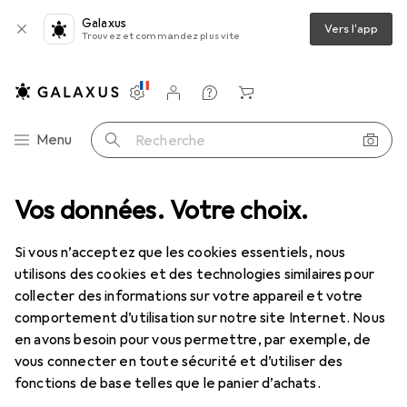
Galaxus
Vers l'app
Trouvez et commandez plus vite
Paramètres
Compte client
Listes de comparaison
Listes d'envies
Panier
Navigation par catégorie
Menu
Recherche
Vos données. Votre choix.
Tout l'assortiment
Jouets
Loisirs créatifs
Loisirs créatifs
Si vous n’acceptez que les cookies essentiels, nous
utilisons des cookies et des technologies similaires pour
collecter des informations sur votre appareil et votre
Découvrir
Forum
comportement d’utilisation sur notre site Internet. Nous
en avons besoin pour vous permettre, par exemple, de
Catégories populaires
vous connecter en toute sécurité et d’utiliser des
fonctions de base telles que le panier d’achats.