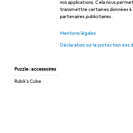
nos applications. Cela nous perm
Fléchettes
transmettre certaines données à d
partenaires publicitaires.
Jeu éducatif
Jeux à collectionner
Mentions légales
Jeux de société
Déclaration sur la protection des
Puzzle
Puzzle : accessoires
Rubik's Cube