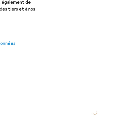
et également de
es tiers et à nos
 données