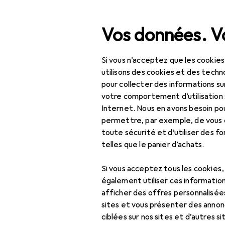
Recherche
Vos données. Vo
Si vous n’acceptez que les cookies
Navigation par catégorie
Tout l'assortiment
Jou
Tout l'assortiment
utilisons des cookies et des techno
pour collecter des informations su
Puzzle : acc
Jouets
votre comportement d’utilisation 
Internet. Nous en avons besoin po
Jeux + puzzles
permettre, par exemple, de vous
Accessoires de table
toute sécurité et d’utiliser des f
Produits
Forum
de jeu
telles que le panier d’achats.
Babyfoot + Table de
Si vous acceptez tous les cookies
jeu
également utiliser ces information
afficher des offres personnalisée
Billard
sites et vous présenter des annonc
ciblées sur nos sites et d’autres si
Circuit de billes