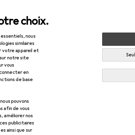
tre choix.
 essentiels, nous
ets
Jeux + puzzles
Puzzle : accessoires
logies similaires
r votre appareil et
essoires
Seul
sur notre site
ur vous
 connecter en
onctions de base
, nous pouvons
s afin de vous
s, améliorer nos
es publicitaires
tes ainsi que sur