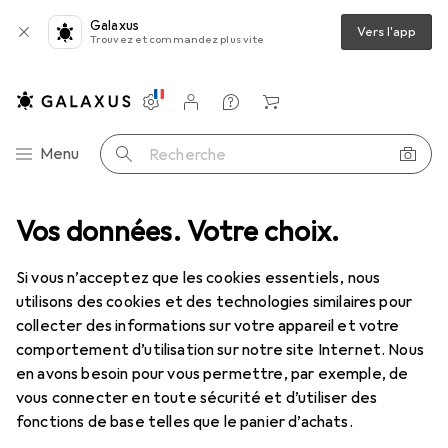
Galaxus
Vers l'app
Trouvez et commandez plus vite
Paramètres
Compte client
Listes de comparaison
Listes d'envies
Panier
Navigation par catégorie
Menu
Recherche
ut l'assortiment
Vos données. Votre choix.
IT + multimédia
Audio
Casque + écouteur
Casque + écouteur
Si vous n’acceptez que les cookies essentiels, nous
utilisons des cookies et des technologies similaires pour
collecter des informations sur votre appareil et votre
Découvrir
Forum
comportement d’utilisation sur notre site Internet. Nous
en avons besoin pour vous permettre, par exemple, de
Test de produit
vous connecter en toute sécurité et d’utiliser des
fonctions de base telles que le panier d’achats.