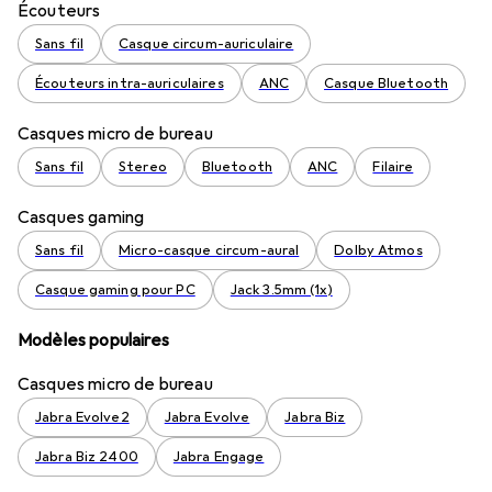
Écouteurs
Sans fil
Casque circum-auriculaire
Écouteurs intra-auriculaires
ANC
Casque Bluetooth
Casques micro de bureau
Sans fil
Stereo
Bluetooth
ANC
Filaire
Casques gaming
Sans fil
Micro-casque circum-aural
Dolby Atmos
Casque gaming pour PC
Jack 3.5mm (1x)
Modèles populaires
Casques micro de bureau
Jabra Evolve2
Jabra Evolve
Jabra Biz
Jabra Biz 2400
Jabra Engage