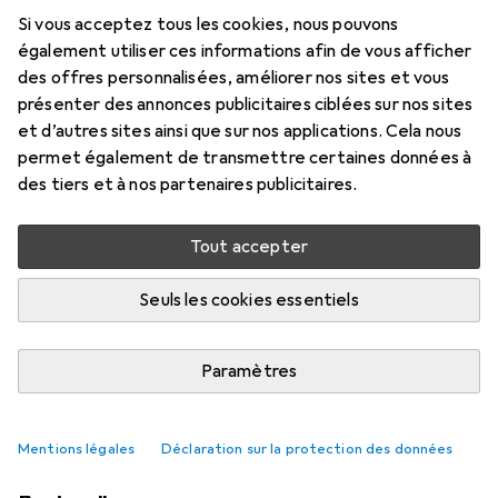
Si vous acceptez tous les cookies, nous pouvons
également utiliser ces informations afin de vous afficher
des offres personnalisées, améliorer nos sites et vous
présenter des annonces publicitaires ciblées sur nos sites
et d’autres sites ainsi que sur nos applications. Cela nous
permet également de transmettre certaines données à
des tiers et à nos partenaires publicitaires.
Tout accepter
VIDÉO
Seuls les cookies essentiels
Shokz Open Fit Pro : un son riche et
moins de bruits parasites
Paramètres
Siri Schubert
18 likes
18
3 commentaires
3
Mentions légales
Déclaration sur la protection des données