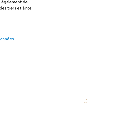
et également de
es tiers et à nos
 données