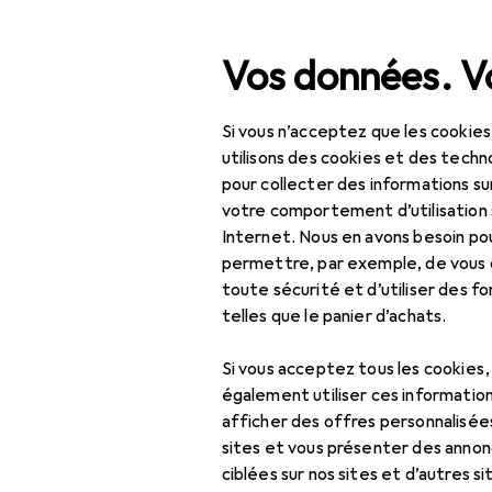
Recherche
Vos données. Vo
Si vous n’acceptez que les cookies
Navigation par catégorie
Tout l'assortiment
IT +
Tout l'assortiment
utilisons des cookies et des techno
pour collecter des informations su
Enceinte co
IT + multimédia
votre comportement d’utilisation 
Internet. Nous en avons besoin po
Audio
permettre, par exemple, de vous
Accessoires audio +
toute sécurité et d’utiliser des f
Produits
Forum
pièces de rechange
telles que le panier d’achats.
Casque + écouteur
Si vous acceptez tous les cookies
également utiliser ces information
DJ
afficher des offres personnalisée
sites et vous présenter des annonc
Enceinte connectée
ciblées sur nos sites et d’autres si