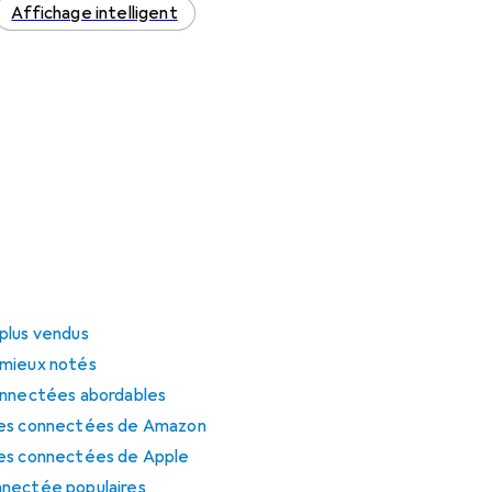
Affichage intelligent
plus vendus
 mieux notés
onnectées abordables
tes connectées de Amazon
tes connectées de Apple
nnectée populaires