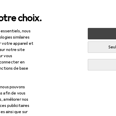
tre choix.
 essentiels, nous
 multimédia
Audio
Enceinte connectée
logies similaires
r votre appareil et
nnectée
Seul
sur notre site
ur vous
 connecter en
onctions de base
, nous pouvons
s afin de vous
s, améliorer nos
es publicitaires
tes ainsi que sur