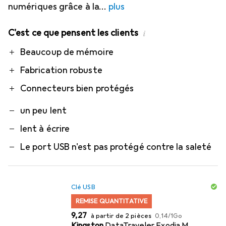
numériques grâce à la
plus
C'est ce que pensent les clients
i
Pro
Contre
Beaucoup de mémoire
Fabrication robuste
Connecteurs bien protégés
un peu lent
lent à écrire
Le port USB n'est pas protégé contre la saleté
Clé USB
REMISE QUANTITATIVE
EUR
EUR
9,27
à partir de 2 pièces
0,14
/
1Go
Kingston
DataTraveler Exodia M