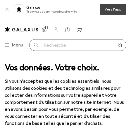
Galaxus
Vers l'app
Trouvez et commandez plus vite
Paramètres
Compte client
Listes de comparaison
Listes d'envies
Panier
Navigation par catégorie
Menu
Recherche
Clés USB les plus vendus
Vos données. Votre choix.
Si vous n’acceptez que les cookies essentiels, nous
Cette page reste toujours à jour et se met
i
utilisons des cookies et des technologies similaires pour
automatiquement à jour.
collecter des informations sur votre appareil et votre
comportement d’utilisation sur notre site Internet. Nous
en avons besoin pour vous permettre, par exemple, de
1. Samsung
Clé USB-C
vous connecter en toute sécurité et d’utiliser des
fonctions de base telles que le panier d’achats.
Grâce à la mémoire NAND de Samsung, la clé USB