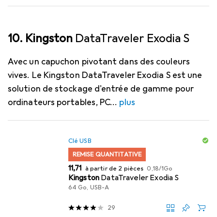
10. Kingston
DataTraveler Exodia S
Avec un capuchon pivotant dans des couleurs
vives. Le Kingston DataTraveler Exodia S est une
solution de stockage d'entrée de gamme pour
ordinateurs portables, PC
plus
Clé USB
REMISE QUANTITATIVE
EUR
EUR
11,71
à partir de 2 pièces
0,18
/
1Go
Kingston
DataTraveler Exodia S
64 Go, USB-A
29