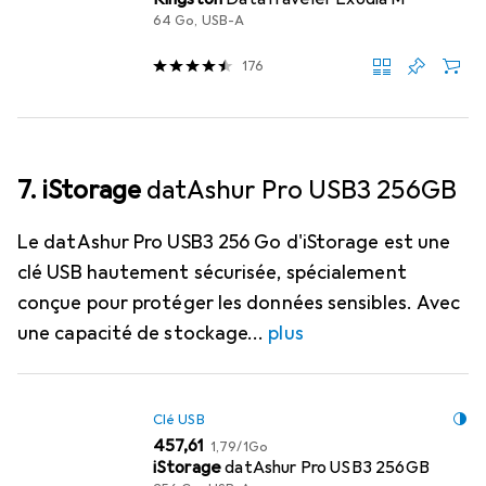
64 Go, USB-A
176
7. iStorage
datAshur Pro USB3 256GB
Le datAshur Pro USB3 256 Go d'iStorage est une
clé USB hautement sécurisée, spécialement
conçue pour protéger les données sensibles. Avec
une capacité de stockage
plus
Clé USB
EUR
EUR
457,61
1,79
/
1Go
iStorage
datAshur Pro USB3 256GB