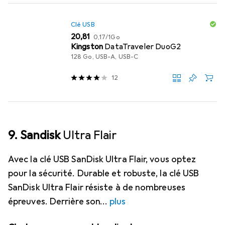
Clé USB
EUR
EUR
20,81
0,17
/
1Go
Kingston
DataTraveler DuoG2
128 Go, USB-A, USB-C
12
9. Sandisk
Ultra Flair
Avec la clé USB SanDisk Ultra Flair, vous optez
pour la sécurité. Durable et robuste, la clé USB
SanDisk Ultra Flair résiste à de nombreuses
épreuves. Derrière son
plus