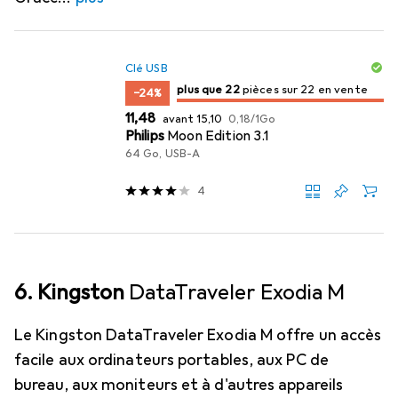
Clé USB
22
22
plus que 22
/ 22
/ 22 en vente
pièces sur 22 en vente
−24%
EUR
EUR
EUR
11,48
avant
15,10
0,18
/
1Go
Philips
Moon Edition 3.1
64 Go, USB-A
4
6. Kingston
DataTraveler Exodia M
Le Kingston DataTraveler Exodia M offre un accès
facile aux ordinateurs portables, aux PC de
bureau, aux moniteurs et à d'autres appareils