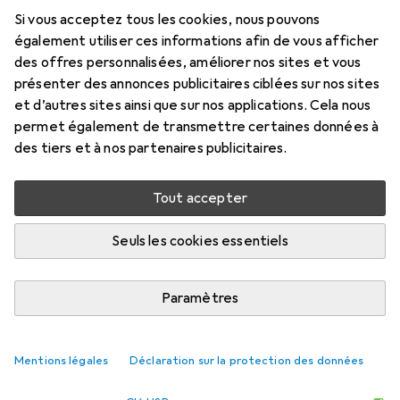
Type-C est un compagnon fiable et flexible,
Si vous acceptez tous les cookies, nous pouvons
compatible avec une multitude d'appareils. Il n'est
également utiliser ces informations afin de vous afficher
pas nécessaire de
plus
des offres personnalisées, améliorer nos sites et vous
présenter des annonces publicitaires ciblées sur nos sites
C'est ce que pensent les clients
i
et d’autres sites ainsi que sur nos applications. Cela nous
permet également de transmettre certaines données à
Pro
Contre
Petit mais costaud
des tiers et à nos partenaires publicitaires.
compact et pratique
Tout accepter
Super léger
Pas de boucle pour sécuriser
Seuls les cookies essentiels
Le couvercle peut se perdre facilement, c'est
pourquoi j'ai acheté une petite boucle.
Paramètres
Il est plus facilement perdu par la plus grande
Mentions légales
Déclaration sur la protection des données