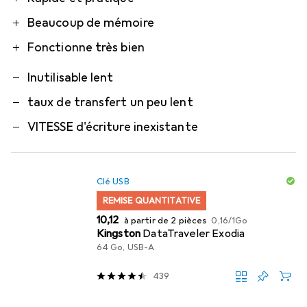
Beaucoup de mémoire
Fonctionne très bien
Inutilisable lent
taux de transfert un peu lent
VITESSE d'écriture inexistante
Clé USB
REMISE QUANTITATIVE
EUR
EUR
10,12
à partir de 2 pièces
0,16
/
1Go
Kingston
DataTraveler Exodia
64 Go, USB-A
439