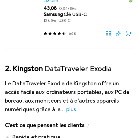
Clé USB
EUR
EUR
43,08
0,34
/
1Go
Samsung
Clé USB-C
128 Go, USB-C
668
2. Kingston
DataTraveler Exodia
Le DataTraveler Exodia de Kingston offre un
accès facile aux ordinateurs portables, aux PC de
bureau, aux moniteurs et à d'autres appareils
numériques grâce à la
plus
C'est ce que pensent les clients
i
Pro
Contre
Rapide et pratique