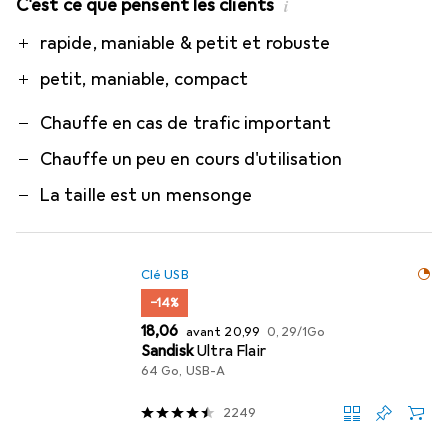
C'est ce que pensent les clients
i
Pro
Contre
rapide, maniable & petit et robuste
petit, maniable, compact
Chauffe en cas de trafic important
Chauffe un peu en cours d'utilisation
La taille est un mensonge
Clé USB
−14%
EUR
EUR
EUR
18,06
avant
20,99
0,29
/
1Go
Sandisk
Ultra Flair
64 Go, USB-A
2249