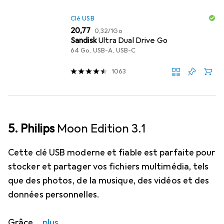
Clé USB
EUR
EUR
20,77
0,32
/
1Go
Sandisk
Ultra Dual Drive Go
64 Go, USB-A, USB-C
1063
5. Philips
Moon Edition 3.1
Cette clé USB moderne et fiable est parfaite pour
stocker et partager vos fichiers multimédia, tels
que des photos, de la musique, des vidéos et des
données personnelles.
Grâce
plus