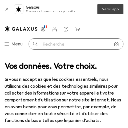
Galaxus
Vers l'app
Trouvez et commandez plus vite
Paramètres
Compte client
Listes de comparaison
Listes d'envies
Panier
Navigation par catégorie
Menu
Recherche
Tout l'assortiment
Vos données. Votre choix.
IT + multimédia
Audio
DJ
Housse DJ
Housse DJ
Si vous n’acceptez que les cookies essentiels, nous
utilisons des cookies et des technologies similaires pour
collecter des informations sur votre appareil et votre
Produits
Forum
comportement d’utilisation sur notre site Internet. Nous
en avons besoin pour vous permettre, par exemple, de
vous connecter en toute sécurité et d’utiliser des
fonctions de base telles que le panier d’achats.