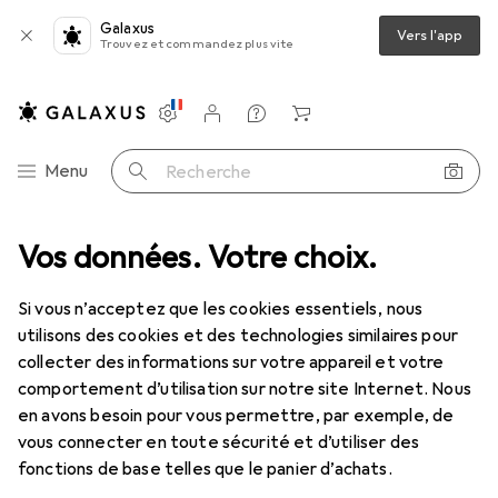
Galaxus
Vers l'app
Trouvez et commandez plus vite
Paramètres
Compte client
Listes de comparaison
Listes d'envies
Panier
Navigation par catégorie
Menu
Recherche
phériques
Vos données. Votre choix.
Câbles
Câble d'alimentation
StarTech Usb2type
Si vous n’acceptez que les cookies essentiels, nous
utilisons des cookies et des technologies similaires pour
5 images
collecter des informations sur votre appareil et votre
comportement d’utilisation sur notre site Internet. Nous
REMISE QUANTITATIVE
en avons besoin pour vous permettre, par exemple, de
vous connecter en toute sécurité et d’utiliser des
EUR
7,28
économisez
EUR
2,12
fonctions de base telles que le panier d’achats.
StarTech
Usb2type