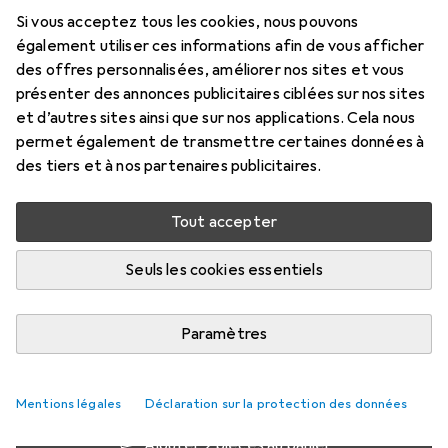
Si vous acceptez tous les cookies, nous pouvons
0.90 m
également utiliser ces informations afin de vous afficher
Prix en EUR TVA incl.
des offres personnalisées, améliorer nos sites et vous
présenter des annonces publicitaires ciblées sur nos sites
Marque
Évaluations
et d’autres sites ainsi que sur nos applications. Cela nous
Plus de produits StarTech
5
permet également de transmettre certaines données à
des tiers et à nos partenaires publicitaires.
Livré entre jeu, 20/8 et sam, 22/8
Tout accepter
Plus de 10 pièces en stock chez le fournisseur
M'informer si le produit est disponible plus tôt
Seuls les cookies essentiels
Paramètres
1 pièce
2 pièces
3 pièces
4 pièces
EUR
8,34
EUR
7,28
EUR
6,79
EUR
6,26
par pièce
par pièce
par pièce
par pièce
−
13
%
−
19
%
−
25
%
Mentions légales
Déclaration sur la protection des données
Ajouter 2 pièces au panier