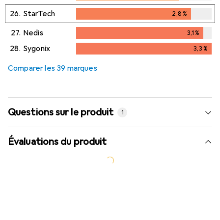
26.
StarTech
2,8
%
2,8
%
27.
Nedis
3,1
%
3,1
%
28.
Sygonix
3,3
%
3,3
%
Comparer les 39 marques
Questions sur le produit
1
Évaluations du produit