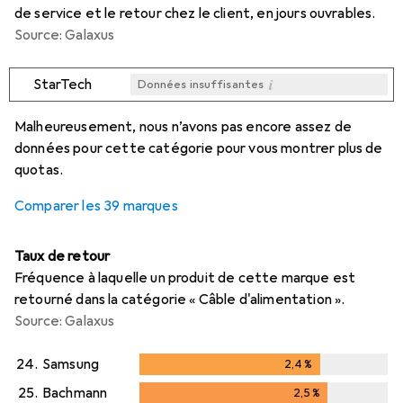
de service et le retour chez le client, en jours ouvrables.
Source: Galaxus
i
StarTech
Données insuffisantes
i
i
i
i
Données insuffisantes
Données insuffisantes
Données insuffisantes
Données insuffisantes
Malheureusement, nous n’avons pas encore assez de
données pour cette catégorie pour vous montrer plus de
quotas.
Comparer les 39 marques
Taux de retour
Fréquence à laquelle un produit de cette marque est
retourné dans la catégorie « Câble d'alimentation ».
Source: Galaxus
24.
Samsung
2,4
%
2,4
%
25.
Bachmann
2,5
%
2,5
%