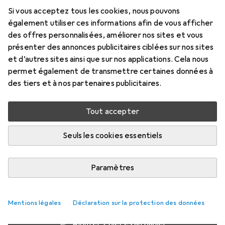
Si vous acceptez tous les cookies, nous pouvons
0.13 m, USB 2.0
également utiliser ces informations afin de vous afficher
Prix en EUR TVA incl.
des offres personnalisées, améliorer nos sites et vous
présenter des annonces publicitaires ciblées sur nos sites
Marque
Évaluations
et d’autres sites ainsi que sur nos applications. Cela nous
Plus de produits StarTech
59
permet également de transmettre certaines données à
des tiers et à nos partenaires publicitaires.
Livré entre jeu, 20/8 et sam, 22/8
Tout accepter
9 pièces en stock chez le fournisseur
M'informer si le produit est disponible plus tôt
Seuls les cookies essentiels
Paramètres
1 pièce
2 pièces
3 pièces
4 pièces
EUR
11,93
EUR
10,90
EUR
10,42
EUR
9,90
par pièce
par pièce
par pièce
par pièce
−
9
%
−
13
%
−
17
%
Mentions légales
Déclaration sur la protection des données
Ajouter 2 pièces au panier