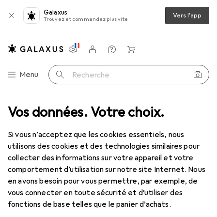
Galaxus
Vers l'app
Trouvez et commandez plus vite
Paramètres
Compte client
Listes de comparaison
Listes d'envies
Panier
Navigation par catégorie
Menu
Recherche
tation
Vos données. Votre choix.
Chargeurs
Câble USB
StarTech USB A – USB Micro B
Si vous n’acceptez que les cookies essentiels, nous
utilisons des cookies et des technologies similaires pour
4 images
collecter des informations sur votre appareil et votre
comportement d’utilisation sur notre site Internet. Nous
REMISE QUANTITATIVE
en avons besoin pour vous permettre, par exemple, de
vous connecter en toute sécurité et d’utiliser des
EUR
10,90
économisez
EUR
2,06
fonctions de base telles que le panier d’achats.
StarTech
USB A – USB Micro B