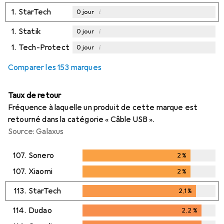
1.
StarTech
i
0
jour
1.
Statik
i
0
jour
1.
Tech-Protect
i
0
jour
Comparer les 153 marques
Taux de retour
Fréquence à laquelle un produit de cette marque est
retourné dans la catégorie « Câble USB ».
Source: Galaxus
107.
Sonero
2
%
2
%
107.
Xiaomi
2
%
2
%
113.
StarTech
2,1
%
2,1
%
114.
Dudao
2,2
%
2,2
%