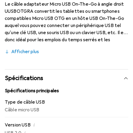
Le câble adaptateur Micro USB On-The-Go à angle droit
UUSBOTGRA convertit les tablettes ou smartphones
compatibles Micro USB OTG en un hôte USB On-The-Go
auquel vous pouvez connecter un périphérique USB tel
qu'une clé USB, une souris USB ou un clavier USB, etc. Il est
donc idéal pour les emplois du temps serrés et les
personnes qui souhaitent travailler tout en voyageant.
Afficher plus
Grâce au connecteur Micro USB à angle droit, vous pouvez
connecter le câble et le dispositif USB de manière à
pouvoir toujours accéder facilement au dispositif mobile
et à réduire la charge de traction sur le connecteur. Le
Spécifications
câble adaptateur OTG est conçu pour une durabilité
maximale et fabriqué de manière à garantir des
Spécifications principales
connexions fiables et durables.
Type de câble USB
Câble micro USB
i
Version USB
i