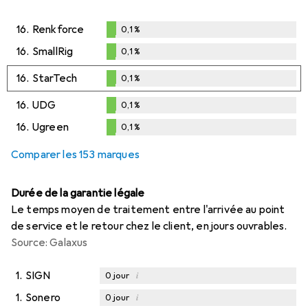
16.
Renkforce
0,1
%
0,1
%
16.
SmallRig
0,1
%
0,1
%
16.
StarTech
0,1
%
0,1
%
16.
UDG
0,1
%
0,1
%
16.
Ugreen
0,1
%
0,1
%
Comparer les 153 marques
Durée de la garantie légale
Le temps moyen de traitement entre l'arrivée au point
de service et le retour chez le client, en jours ouvrables.
Source: Galaxus
1.
SIGN
i
0
jour
1.
Sonero
i
0
jour