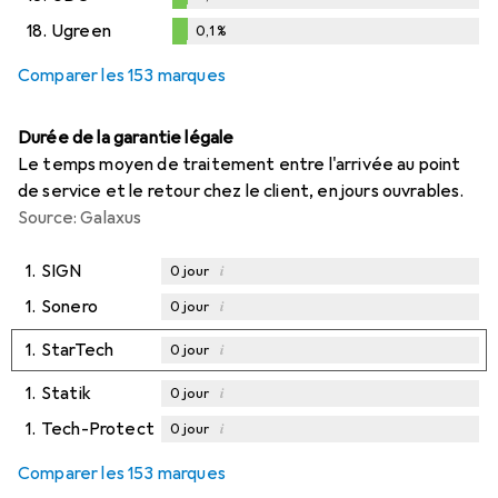
0,1
%
18.
Ugreen
0,1
%
0,1
%
Comparer les 153 marques
Durée de la garantie légale
Le temps moyen de traitement entre l'arrivée au point
de service et le retour chez le client, en jours ouvrables.
Source: Galaxus
1.
SIGN
i
0
jour
1.
Sonero
i
0
jour
1.
StarTech
i
0
jour
1.
Statik
i
0
jour
1.
Tech-Protect
i
0
jour
Comparer les 153 marques