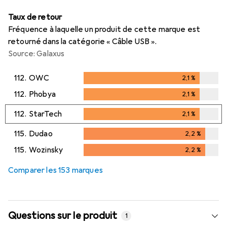
Taux de retour
Fréquence à laquelle un produit de cette marque est
retourné dans la catégorie « Câble USB ».
Source: Galaxus
112.
OWC
2,1
%
2,1
%
112.
Phobya
2,1
%
2,1
%
112.
StarTech
2,1
%
2,1
%
115.
Dudao
2,2
%
2,2
%
115.
Wozinsky
2,2
%
2,2
%
Comparer les 153 marques
Questions sur le produit
1