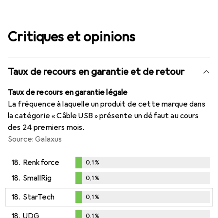
Critiques et opinions
Taux de recours en garantie et de retour
Taux de recours en garantie légale
La fréquence à laquelle un produit de cette marque dans
la catégorie « Câble USB » présente un défaut au cours
des 24 premiers mois.
Source: Galaxus
18.
Renkforce
0,1
%
0,1
%
18.
SmallRig
0,1
%
0,1
%
18.
StarTech
0,1
%
0,1
%
18.
UDG
0,1
%