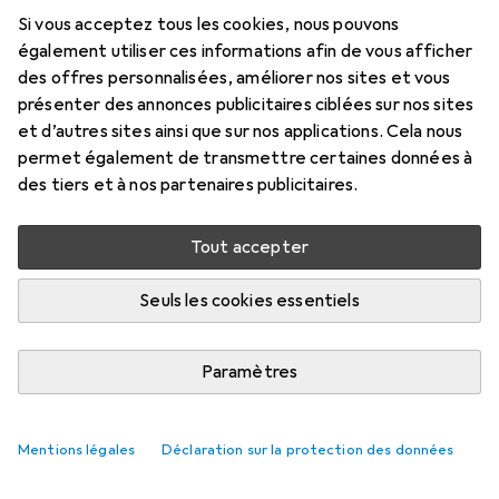
Prix en EUR TVA incl.
Si vous acceptez tous les cookies, nous pouvons
également utiliser ces informations afin de vous afficher
Marque
Évaluations
des offres personnalisées, améliorer nos sites et vous
Plus de produits StarTech
59
présenter des annonces publicitaires ciblées sur nos sites
et d’autres sites ainsi que sur nos applications. Cela nous
permet également de transmettre certaines données à
Livré entre ven, 28/8 et sam, 5/9
des tiers et à nos partenaires publicitaires.
7 pièces en stock chez le fournisseur
M'informer si le produit est disponible plus tôt
Tout accepter
Seuls les cookies essentiels
Ajouter au panier
Paramètres
Comparer
Ajouter à la liste
i
Livraison gratuite à partir de 39,–
Mentions légales
Déclaration sur la protection des données