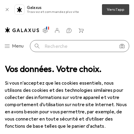
Galaxus
Vers l'app
Trouvez et commandez plus vite
Paramètres
Compte client
Listes de comparaison
Listes d'envies
Panier
Navigation par catégorie
Menu
Recherche
Alimentation
Vos données. Votre choix.
Chargeurs
Câble USB
StarTech SuperSpeed
Si vous n’acceptez que les cookies essentiels, nous
utilisons des cookies et des technologies similaires pour
8 images
collecter des informations sur votre appareil et votre
comportement d’utilisation sur notre site Internet. Nous
EUR
16,48
en avons besoin pour vous permettre, par exemple, de
StarTech
SuperSpeed
vous connecter en toute sécurité et d’utiliser des
0.50 m, USB 3.2 Gen 1
fonctions de base telles que le panier d’achats.