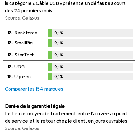
la catégorie « Câble USB » présente un défaut au cours
des 24 premiers mois.
Source: Galaxus
18.
Renkforce
0,1
%
0,1
%
18.
SmallRig
0,1
%
0,1
%
18.
StarTech
0,1
%
0,1
%
18.
UDG
0,1
%
0,1
%
18.
Ugreen
0,1
%
0,1
%
Comparer les 154 marques
Durée de la garantie légale
Le temps moyen de traitement entre l'arrivée au point
de service et le retour chez le client, en jours ouvrables.
Source: Galaxus