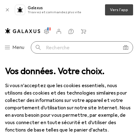
Galaxus
Vers l'app
Trouvez et commandez plus vite
Paramètres
Compte client
Listes de comparaison
Listes d'envies
Panier
Navigation par catégorie
Menu
Recherche
 St/St - Micro USB right angled - 2m - USB to Micro USB Charge Cable
Vos données. Votre choix.
Si vous n’acceptez que les cookies essentiels, nous
utilisons des cookies et des technologies similaires pour
1 Image
collecter des informations sur votre appareil et votre
EUR
16,05
comportement d’utilisation sur notre site Internet. Nous
StarTech
Micro USB Charge/Sync
en avons besoin pour vous permettre, par exemple, de
vous connecter en toute sécurité et d’utiliser des
Cable - St/St - Micro USB right angled
fonctions de base telles que le panier d’achats.
- 2m - USB to Micro USB Charge Cable