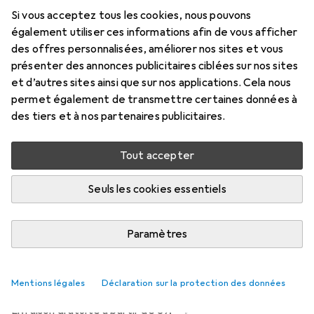
2 m, USB 2.0
Si vous acceptez tous les cookies, nous pouvons
également utiliser ces informations afin de vous afficher
Prix en EUR TVA incl.
des offres personnalisées, améliorer nos sites et vous
présenter des annonces publicitaires ciblées sur nos sites
Marque
Évaluations
et d’autres sites ainsi que sur nos applications. Cela nous
Plus de produits StarTech
59
permet également de transmettre certaines données à
des tiers et à nos partenaires publicitaires.
Livré entre mar, 18/8 et jeu, 20/8
Tout accepter
9 pièces en stock chez le fournisseur
M'informer si le produit est disponible plus tôt
Seuls les cookies essentiels
Ajouter au panier
Paramètres
Comparer
Ajouter à la liste
Mentions légales
Déclaration sur la protection des données
i
Livraison gratuite à partir de 39,–