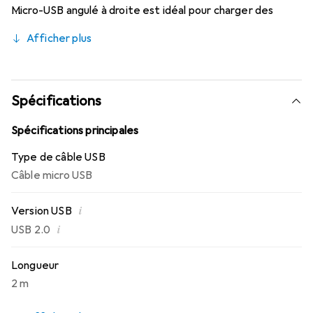
Micro-USB angulé à droite est idéal pour charger des
appareils mobiles dans un véhicule ou pour accéder à votre
Afficher plus
appareil pendant qu'il est connecté à un chargeur secteur
ou à un ordinateur.
Spécifications
Spécifications principales
Type de câble USB
Câble micro USB
i
Version USB
i
USB 2.0
Longueur
2 m