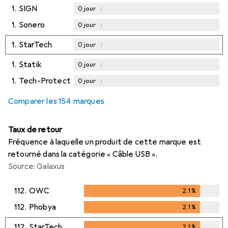
1.
SIGN
i
0
jour
1.
Sonero
i
0
jour
1.
StarTech
i
0
jour
1.
Statik
i
0
jour
1.
Tech-Protect
i
0
jour
Comparer les 154 marques
Taux de retour
Fréquence à laquelle un produit de cette marque est
retourné dans la catégorie « Câble USB ».
Source: Galaxus
112.
OWC
2,1
%
2,1
%
112.
Phobya
2,1
%
2,1
%
112.
StarTech
2,1
%