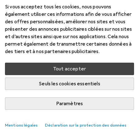
1 m, USB 2.0
Si vous acceptez tous les cookies, nous pouvons
Prix en EUR TVA incl.
également utiliser ces informations afin de vous afficher
des offres personnalisées, améliorer nos sites et vous
Marque
Évaluations
présenter des annonces publicitaires ciblées sur nos sites
Plus de produits StarTech
et d’autres sites ainsi que sur nos applications. Cela nous
permet également de transmettre certaines données à
des tiers et à nos partenaires publicitaires.
Livré entre jeu, 20/8 et sam, 22/8
Plus de 10 pièces en stock chez le fournisseur
Tout accepter
M'informer si le produit est disponible plus tôt
Seuls les cookies essentiels
Ajouter au panier
Paramètres
Comparer
Ajouter à la liste
Mentions légales
Déclaration sur la protection des données
i
Livraison gratuite à partir de 39,–