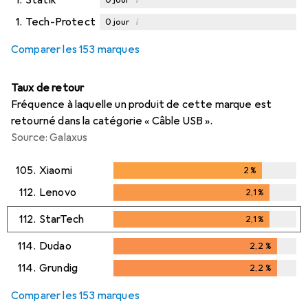
1.
Tech-Protect
i
0
jour
Comparer les 153 marques
Taux de retour
Fréquence à laquelle un produit de cette marque est
retourné dans la catégorie « Câble USB ».
Source: Galaxus
105.
Xiaomi
2
%
2
%
112.
Lenovo
2,1
%
2,1
%
112.
StarTech
2,1
%
2,1
%
114.
Dudao
2,2
%
2,2
%
114.
Grundig
2,2
%
2,2
%
Comparer les 153 marques