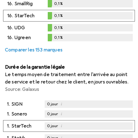
0,1
%
16.
SmallRig
0,1
%
0,1
%
16.
StarTech
0,1
%
0,1
%
16.
UDG
0,1
%
0,1
%
16.
Ugreen
0,1
%
0,1
%
Comparer les 153 marques
Durée de la garantie légale
Le temps moyen de traitement entre l'arrivée au point
de service et le retour chez le client, en jours ouvrables.
Source: Galaxus
1.
SIGN
i
0
jour
1.
Sonero
i
0
jour
1.
StarTech
i
0
jour
1.
Statik
i
0
jour