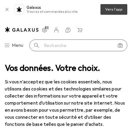
Galaxus
Vers l'app
Trouvez et commandez plus vite
Paramètres
Compte client
Listes de comparaison
Listes d'envies
Panier
Navigation par catégorie
Menu
Recherche
tarTech Câble USB 2.0 USB-A vers USB-C 1m - Câble de connexion USB
Vos données. Votre choix.
Si vous n’acceptez que les cookies essentiels, nous
utilisons des cookies et des technologies similaires pour
4 images
collecter des informations sur votre appareil et votre
comportement d’utilisation sur notre site Internet. Nous
EUR
15,38
en avons besoin pour vous permettre, par exemple, de
StarTech
Câble USB 2.0 USB-A vers
vous connecter en toute sécurité et d’utiliser des
USB-C 1m - Câble de connexion USB
fonctions de base telles que le panier d’achats.