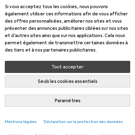
montage en façade - USA A vers
Si vous acceptez tous les cookies, nous pouvons
connecteur 5 pin mainboard femelle -
également utiliser ces informations afin de vous afficher
Bu/Bu
des offres personnalisées, améliorer nos sites et vous
présenter des annonces publicitaires ciblées sur nos sites
0.90 m, USB 2.0
et d’autres sites ainsi que sur nos applications. Cela nous
permet également de transmettre certaines données à
Prix en EUR TVA incl.
des tiers et à nos partenaires publicitaires.
Marque
Évaluations
Tout accepter
Plus de produits StarTech
142
Seuls les cookies essentiels
Livré entre jeu, 20/8 et sam, 22/8
Plus de 10 pièces en stock chez le fournisseur
Paramètres
M'informer si le produit est disponible plus tôt
Mentions légales
Déclaration sur la protection des données
1 pièce
2 pièces
3 pièces
4 pièces
EUR
12,52
EUR
11,03
EUR
10,60
EUR
9,86