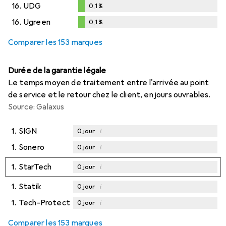
16.
UDG
0,1
%
0,1
%
16.
Ugreen
0,1
%
0,1
%
Comparer les 153 marques
Durée de la garantie légale
Le temps moyen de traitement entre l'arrivée au point
de service et le retour chez le client, en jours ouvrables.
Source: Galaxus
1.
SIGN
i
0
jour
1.
Sonero
i
0
jour
1.
StarTech
i
0
jour
1.
Statik
i
0
jour
1.
Tech-Protect
i
0
jour
Comparer les 153 marques