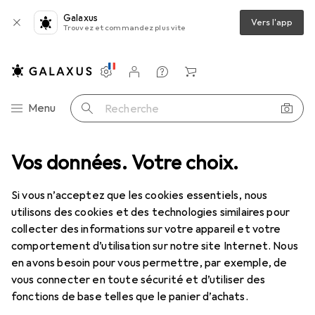
Galaxus
Vers l'app
Trouvez et commandez plus vite
Paramètres
Compte client
Listes de comparaison
Listes d'envies
Panier
Navigation par catégorie
Menu
Recherche
 en façade - USA A vers connecteur 5 pin mainboard femelle - Bu/Bu
Vos données. Votre choix.
Si vous n’acceptez que les cookies essentiels, nous
utilisons des cookies et des technologies similaires pour
3 images
collecter des informations sur votre appareil et votre
comportement d’utilisation sur notre site Internet. Nous
REMISE QUANTITATIVE
en avons besoin pour vous permettre, par exemple, de
vous connecter en toute sécurité et d’utiliser des
EUR
11,03
économisez
EUR
2,98
fonctions de base telles que le panier d’achats.
StarTech
Câble USB 2.0 90cm à