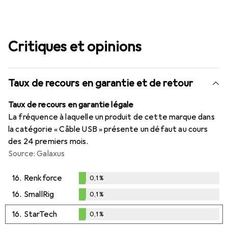
Critiques et opinions
Taux de recours en garantie et de retour
Taux de recours en garantie légale
La fréquence à laquelle un produit de cette marque dans
la catégorie « Câble USB » présente un défaut au cours
des 24 premiers mois.
Source: Galaxus
16.
Renkforce
0,1
%
0,1
%
16.
SmallRig
0,1
%
0,1
%
16.
StarTech
0,1
%
0,1
%