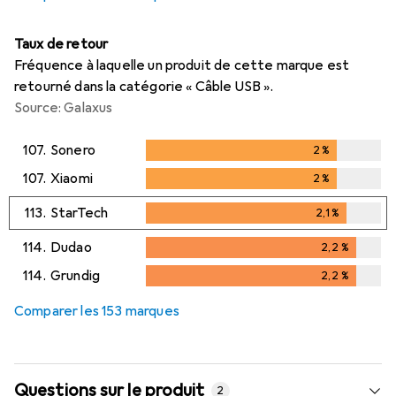
Taux de retour
Fréquence à laquelle un produit de cette marque est
retourné dans la catégorie « Câble USB ».
Source: Galaxus
107.
Sonero
2
%
2
%
107.
Xiaomi
2
%
2
%
113.
StarTech
2,1
%
2,1
%
114.
Dudao
2,2
%
2,2
%
114.
Grundig
2,2
%
2,2
%
Comparer les 153 marques
Questions sur le produit
2