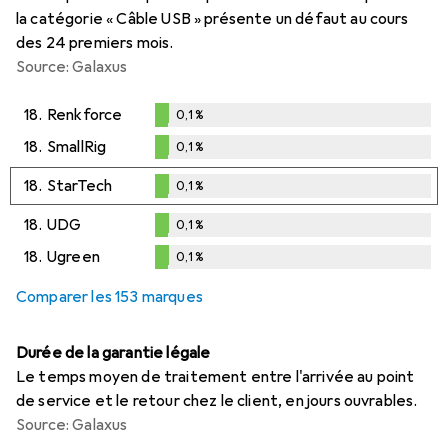
la catégorie « Câble USB » présente un défaut au cours
des 24 premiers mois.
Source: Galaxus
18.
Renkforce
0,1
%
0,1
%
18.
SmallRig
0,1
%
0,1
%
18.
StarTech
0,1
%
0,1
%
18.
UDG
0,1
%
0,1
%
18.
Ugreen
0,1
%
0,1
%
Comparer les 153 marques
Durée de la garantie légale
Le temps moyen de traitement entre l'arrivée au point
de service et le retour chez le client, en jours ouvrables.
Source: Galaxus