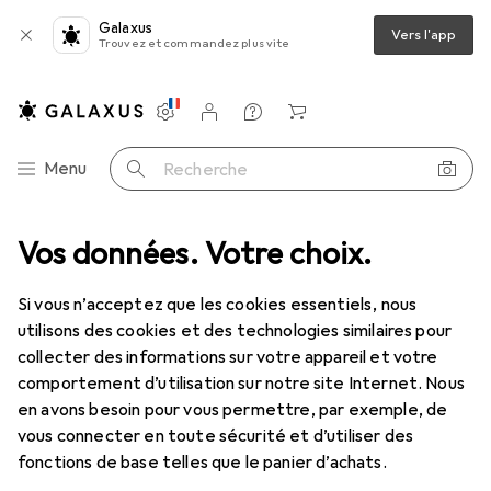
Galaxus
Vers l'app
Trouvez et commandez plus vite
Paramètres
Compte client
Listes de comparaison
Listes d'envies
Panier
Navigation par catégorie
Menu
Recherche
onnecteurs à angle droit - mâle/mâle - 2m - USB A vers Micro B Ansc...
Vos données. Votre choix.
Si vous n’acceptez que les cookies essentiels, nous
utilisons des cookies et des technologies similaires pour
5 images
collecter des informations sur votre appareil et votre
comportement d’utilisation sur notre site Internet. Nous
REMISE QUANTITATIVE
en avons besoin pour vous permettre, par exemple, de
vous connecter en toute sécurité et d’utiliser des
EUR
10,18
économisez
EUR
2,62
fonctions de base telles que le panier d’achats.
StarTech
Câble micro USB avec