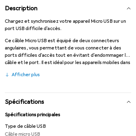
Description
Chargez et synchronisez votre appareil Micro USB sur un
port USB difficile d'accès.
Ce câble Micro USB est équipé de deux connecteurs
angulaires, vous permettant de vous connecter à des
ports difficiles d'accès tout en évitant d'endommager le
câble et le port. Il est idéal pour les appareils mobiles dans
les véhicules ou pour se connecter à des périphériques qui
Afficher plus
pourraient être difficiles à brancher avec un connecteur
droit.
Spécifications
Spécifications principales
Type de câble USB
Câble micro USB