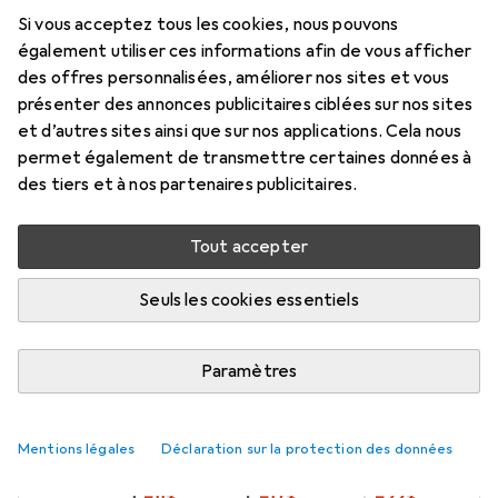
connecteurs à angle droit - mâle/mâle
Si vous acceptez tous les cookies, nous pouvons
- 2m - USB A vers Micro B Ansc...
également utiliser ces informations afin de vous afficher
des offres personnalisées, améliorer nos sites et vous
2 m, USB 2.0
présenter des annonces publicitaires ciblées sur nos sites
Prix en EUR TVA incl.
et d’autres sites ainsi que sur nos applications. Cela nous
permet également de transmettre certaines données à
des tiers et à nos partenaires publicitaires.
Marque
Évaluations
Plus de produits StarTech
59
Tout accepter
Livré entre mar, 18/8 et jeu, 20/8
Seuls les cookies essentiels
Plus de 10 pièces en stock chez le fournisseur
M'informer si le produit est disponible plus tôt
Paramètres
1 pièce
2 pièces
3 pièces
4 pièces
Mentions légales
Déclaration sur la protection des données
EUR
11,49
EUR
10,18
EUR
9,57
EUR
8,92
par pièce
par pièce
par pièce
par pièce