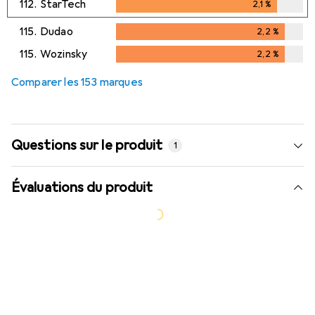
112.
StarTech
2,1
%
2,1
%
115.
Dudao
2,2
%
2,2
%
115.
Wozinsky
2,2
%
2,2
%
Comparer les 153 marques
Questions sur le produit
1
Évaluations du produit