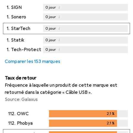
1.
SIGN
i
0
jour
1.
Sonero
i
0
jour
1.
StarTech
i
0
jour
1.
Statik
i
0
jour
1.
Tech-Protect
i
0
jour
Comparer les 153 marques
Taux de retour
Fréquence à laquelle un produit de cette marque est
retourné dans la catégorie « Câble USB ».
Source: Galaxus
112.
OWC
2,1
%
2,1
%
112.
Phobya
2,1
%
2,1
%