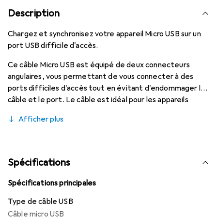
Description
Chargez et synchronisez votre appareil Micro USB sur un
port USB difficile d'accès.
Ce câble Micro USB est équipé de deux connecteurs
angulaires, vous permettant de vous connecter à des
ports difficiles d'accès tout en évitant d'endommager le
câble et le port. Le câble est idéal pour les appareils
mobiles dans les véhicules ou pour se connecter à des
Afficher plus
périphériques qui pourraient être difficiles à brancher
avec un connecteur droit.
Spécifications
Spécifications principales
Type de câble USB
Câble micro USB