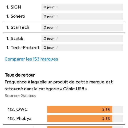
1.
SIGN
i
0
jour
1.
Sonero
i
0
jour
1.
StarTech
i
0
jour
1.
Statik
i
0
jour
1.
Tech-Protect
i
0
jour
Comparer les 153 marques
Taux de retour
Fréquence à laquelle un produit de cette marque est
retourné dans la catégorie « Câble USB ».
Source: Galaxus
112.
OWC
2,1
%
2,1
%
112.
Phobya
2,1
%
2,1
%