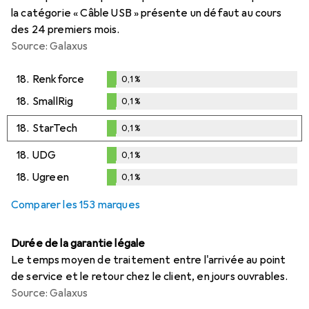
la catégorie « Câble USB » présente un défaut au cours
des 24 premiers mois.
Source: Galaxus
18.
Renkforce
0,1
%
0,1
%
18.
SmallRig
0,1
%
0,1
%
18.
StarTech
0,1
%
0,1
%
18.
UDG
0,1
%
0,1
%
18.
Ugreen
0,1
%
0,1
%
Comparer les 153 marques
Durée de la garantie légale
Le temps moyen de traitement entre l'arrivée au point
de service et le retour chez le client, en jours ouvrables.
Source: Galaxus