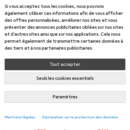
connecteurs à angle droit - mâle/mâle
Si vous acceptez tous les cookies, nous pouvons
- 1m - USB A vers Micro B Ansc...
également utiliser ces informations afin de vous afficher
des offres personnalisées, améliorer nos sites et vous
1 m, USB 2.0
présenter des annonces publicitaires ciblées sur nos sites
Prix en EUR TVA incl.
et d’autres sites ainsi que sur nos applications. Cela nous
permet également de transmettre certaines données à
des tiers et à nos partenaires publicitaires.
Marque
Évaluations
Plus de produits StarTech
59
Tout accepter
Livré entre mar, 18/8 et jeu, 20/8
Seuls les cookies essentiels
Plus de 10 pièces en stock chez le fournisseur
M'informer si le produit est disponible plus tôt
Paramètres
1 pièce
2 pièces
3 pièces
4 pièces
Mentions légales
Déclaration sur la protection des données
EUR
9,57
EUR
8,50
EUR
8,–
par pièce
EUR
7,46
par pièce
par pièce
par pièce
−
16
%