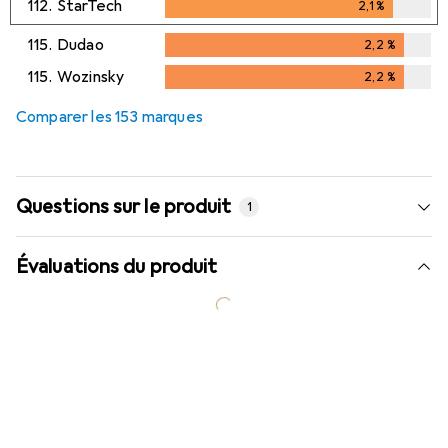
112.
StarTech
2,1
%
2,1
%
115.
Dudao
2,2
%
2,2
%
115.
Wozinsky
2,2
%
2,2
%
Comparer les 153 marques
Questions sur le produit
1
Évaluations du produit