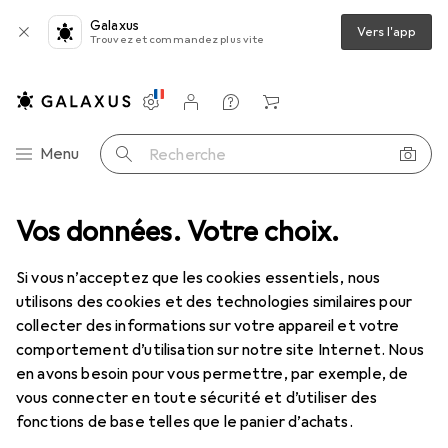
Galaxus
Vers l'app
Trouvez et commandez plus vite
Paramètres
Compte client
Listes de comparaison
Listes d'envies
Panier
Navigation par catégorie
Menu
Recherche
onnecteurs à angle droit - mâle/mâle - 1m - USB A vers Micro B Ansc...
Vos données. Votre choix.
Si vous n’acceptez que les cookies essentiels, nous
utilisons des cookies et des technologies similaires pour
3 images
collecter des informations sur votre appareil et votre
comportement d’utilisation sur notre site Internet. Nous
REMISE QUANTITATIVE
en avons besoin pour vous permettre, par exemple, de
vous connecter en toute sécurité et d’utiliser des
EUR
8,50
économisez
EUR
2,14
fonctions de base telles que le panier d’achats.
StarTech
Câble micro USB avec