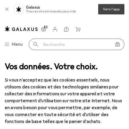
Galaxus
Vers l'app
Trouvez et commandez plus vite
Paramètres
Compte client
Listes de comparaison
Listes d'envies
Panier
Navigation par catégorie
Menu
Recherche
 USB IDC Mainboard Header - femelle/femelle - Pinheader câble 5 pins
Vos données. Votre choix.
Si vous n’acceptez que les cookies essentiels, nous
utilisons des cookies et des technologies similaires pour
1 Image
collecter des informations sur votre appareil et votre
comportement d’utilisation sur notre site Internet. Nous
REMISE QUANTITATIVE
en avons besoin pour vous permettre, par exemple, de
EUR
7,18
vous connecter en toute sécurité et d’utiliser des
économisez
EUR
2,60
fonctions de base telles que le panier d’achats.
StarTech
45 cm câble interne 5pin USB