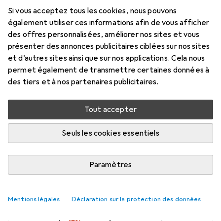
IDC Mainboard Header -
Si vous acceptez tous les cookies, nous pouvons
femelle/femelle - Pinheader câble 5
également utiliser ces informations afin de vous afficher
pins
des offres personnalisées, améliorer nos sites et vous
présenter des annonces publicitaires ciblées sur nos sites
0.46 m, USB 2.0
et d’autres sites ainsi que sur nos applications. Cela nous
Prix en EUR TVA incl.
permet également de transmettre certaines données à
des tiers et à nos partenaires publicitaires.
Marque
Évaluations
Plus de produits StarTech
2
Tout accepter
Seuls les cookies essentiels
Livré entre mer, 19/8 et ven, 21/8
Plus de 10 pièces en stock chez le fournisseur
Paramètres
M'informer si le produit est disponible plus tôt
Mentions légales
Déclaration sur la protection des données
1 pièce
2 pièces
3 pièces
4 pièces
EUR
8,48
EUR
7,18
par pièce
EUR
6,57
EUR
5,92
par pièce
par pièce
par pièce