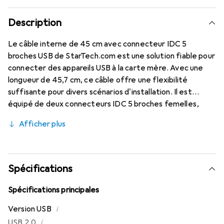
Description
Le câble interne de 45 cm avec connecteur IDC 5
broches USB de StarTech.com est une solution fiable pour
connecter des appareils USB à la carte mère. Avec une
longueur de 45,7 cm, ce câble offre une flexibilité
suffisante pour divers scénarios d'installation. Il est
équipé de deux connecteurs IDC 5 broches femelles,
garantissant une connexion simple et sécurisée. La gaine
Afficher plus
noire non seulement offre un aspect esthétique, mais
protège également les fils internes des dommages. Ce
câble est idéal pour une utilisation dans des ordinateurs
de bureau et d'autres appareils nécessitant une
Spécifications
connexion USB interne. Il prend en charge la spécification
USB 2.0 et est conçu avec un calibre de fil américain
Spécifications principales
(AWG) de 24 pour une transmission de signal optimale.
i
Version USB
L'utilisation de matériaux de haute qualité garantit une
i
USB 2.0