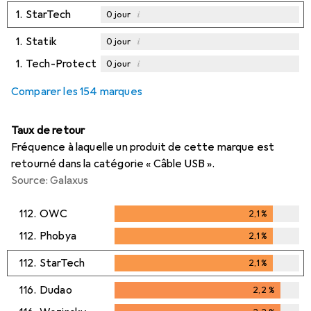
1.
StarTech
i
0
jour
1.
Statik
i
0
jour
1.
Tech-Protect
i
0
jour
Comparer les 154 marques
Taux de retour
Fréquence à laquelle un produit de cette marque est
retourné dans la catégorie « Câble USB ».
Source: Galaxus
112.
OWC
2,1
%
2,1
%
112.
Phobya
2,1
%
2,1
%
112.
StarTech
2,1
%
2,1
%
116.
Dudao
2,2
%
2,2
%