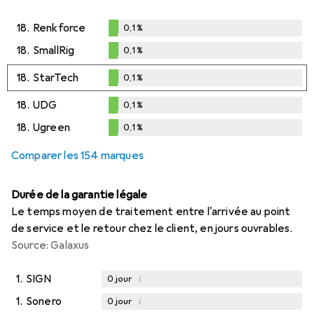
18.
Renkforce
0,1
%
0,1
%
18.
SmallRig
0,1
%
0,1
%
18.
StarTech
0,1
%
0,1
%
18.
UDG
0,1
%
0,1
%
18.
Ugreen
0,1
%
0,1
%
Comparer les 154 marques
Durée de la garantie légale
Le temps moyen de traitement entre l'arrivée au point
de service et le retour chez le client, en jours ouvrables.
Source: Galaxus
1.
SIGN
i
0
jour
1.
Sonero
i
0
jour