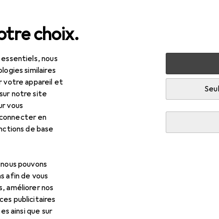
tre choix.
 essentiels, nous
 multimédia
Périphériques
Alimentation
Chargeurs
logies similaires
r votre appareil et
Seul
sur notre site
ur vous
 connecter en
onctions de base
, nous pouvons
s afin de vous
s, améliorer nos
es publicitaires
tes ainsi que sur