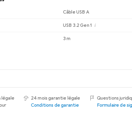
Câble USB A
i
USB 3.2 Gen 1
3 m
 légale
24 mois garantie légale
Questions juridi
tour
Conditions de garantie
Formulaire de s