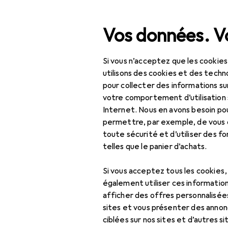
Recherche
Vos données. Vo
Si vous n’acceptez que les cookies
Navigation par catégorie
Tout l'assortiment
IT +
Tout l'assortiment
utilisons des cookies et des techno
pour collecter des informations su
IT + multimédia
votre comportement d’utilisation 
Internet. Nous en avons besoin po
Périphériques
permettre, par exemple, de vous
toute sécurité et d’utiliser des f
Alimentation
telles que le panier d’achats.
Chargeurs
Si vous acceptez tous les cookies
Adaptateur pour
également utiliser ces information
véhicule
afficher des offres personnalisée
sites et vous présenter des annonc
Câble USB
ciblées sur nos sites et d’autres si