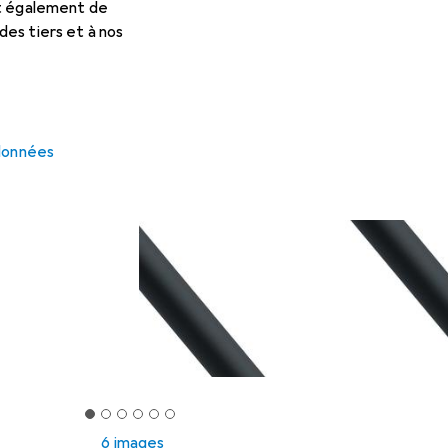
et également de
es tiers et à nos
 données
6 images