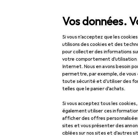
Recherche
Vos données. Vo
Si vous n’acceptez que les cookies
Navigation par catégorie
Tout l'assortiment
IT +
Tout l'assortiment
utilisons des cookies et des techno
pour collecter des informations su
IT + multimédia
votre comportement d’utilisation 
Internet. Nous en avons besoin po
Périphériques
permettre, par exemple, de vous
toute sécurité et d’utiliser des f
Alimentation
telles que le panier d’achats.
Chargeurs
Si vous acceptez tous les cookies
Adaptateur pour
également utiliser ces information
véhicule
afficher des offres personnalisée
sites et vous présenter des annonc
Câble USB
ciblées sur nos sites et d’autres si