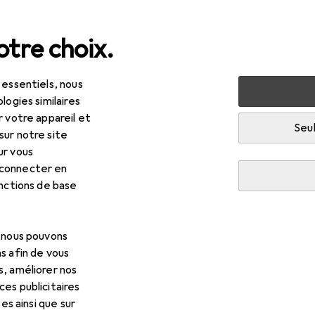
tre choix.
 essentiels, nous
 multimédia
Périphériques
Alimentation
Chargeurs
logies similaires
r votre appareil et
Seul
sur notre site
ur vous
 connecter en
onctions de base
, nous pouvons
s afin de vous
s, améliorer nos
es publicitaires
tes ainsi que sur