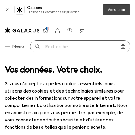
Galaxus
Vers l'app
Trouvez et commandez plus vite
Paramètres
Compte client
Listes de comparaison
Listes d'envies
Panier
Navigation par catégorie
Menu
Recherche
Vos données. Votre choix.
Tout l'assortiment
IT + multimédia
Enregistrer + dicter
Enregistrer + dicter
Si vous n’acceptez que les cookies essentiels, nous
utilisons des cookies et des technologies similaires pour
collecter des informations sur votre appareil et votre
Découvrir
Forum
comportement d’utilisation sur notre site Internet. Nous
en avons besoin pour vous permettre, par exemple, de
vous connecter en toute sécurité et d’utiliser des
Discussions dans Enregistrer + dicter
fonctions de base telles que le panier d’achats.
Commencer la discussion