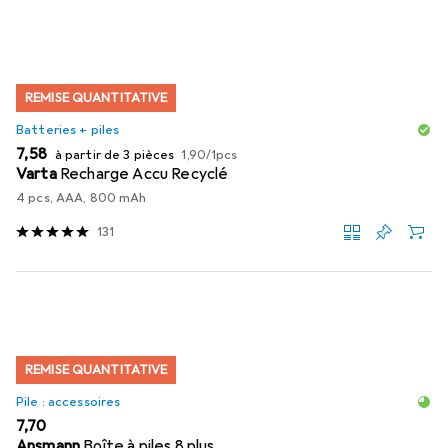
Liste des produits
REMISE QUANTITATIVE
Batteries + piles
EUR
EUR
7,58
à partir de 3 pièces
1,90
/
1pcs
Varta
Recharge Accu Recyclé
4 pcs, AAA, 800 mAh
131
REMISE QUANTITATIVE
Pile : accessoires
EUR
7,70
Ansmann
Boîte à piles 8 plus