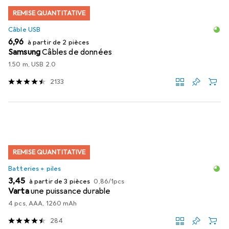
REMISE QUANTITATIVE
Câble USB
EUR
6,96
à partir de 2 pièces
Samsung
Câbles de données
1.50 m, USB 2.0
2133
REMISE QUANTITATIVE
Batteries + piles
EUR
EUR
3,45
à partir de 3 pièces
0,86
/
1pcs
Varta
une puissance durable
4 pcs, AAA, 1260 mAh
284