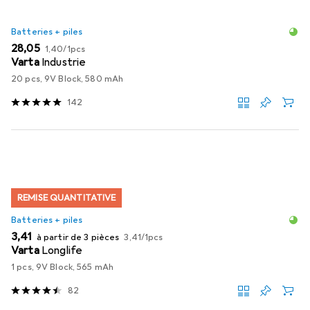
Batteries + piles
EUR
EUR
28,05
1,40
/
1pcs
Varta
Industrie
20 pcs, 9V Block, 580 mAh
142
REMISE QUANTITATIVE
Batteries + piles
EUR
EUR
3,41
à partir de 3 pièces
3,41
/
1pcs
Varta
Longlife
1 pcs, 9V Block, 565 mAh
82