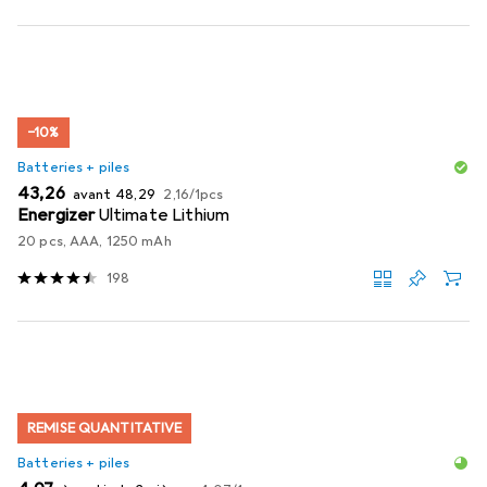
−10%
Batteries + piles
EUR
EUR
EUR
43,26
avant
48,29
2,16
/
1pcs
Energizer
Ultimate Lithium
20 pcs, AAA, 1250 mAh
198
REMISE QUANTITATIVE
Batteries + piles
EUR