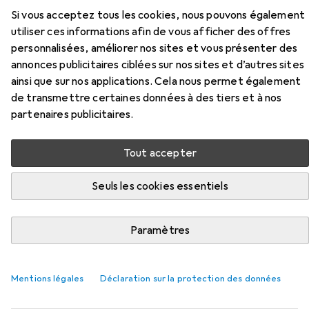
Si vous acceptez tous les cookies, nous pouvons également
utiliser ces informations afin de vous afficher des offres
personnalisées, améliorer nos sites et vous présenter des
annonces publicitaires ciblées sur nos sites et d’autres sites
Accessoires pour Varta Chargeur
ainsi que sur nos applications. Cela nous permet également
de prise LCD+ (LCD Plug
de transmettre certaines données à des tiers et à nos
partenaires publicitaires.
Charger+)
Tout accepter
Ici, vous trouverez des accessoires compatibles avec le
produit Varta Chargeur de prise LCD+ (LCD Plug
Seuls les cookies essentiels
Charger+) des catégories Batteries + piles, Pile :
accessoires et Câble USB.
Paramètres
Populaire
Batteries + Piles
Varta
Pile : Accessoires
Mentions légales
Déclaration sur la protection des données
Pertinence