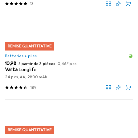
13
REMISE QUANTITATIVE
Batteries + piles
EUR
EUR
10,98
à partir de 3 pièces
0,46
/
1pcs
Varta
Longlife
24 pcs, AA, 2800 mAh
189
REMISE QUANTITATIVE