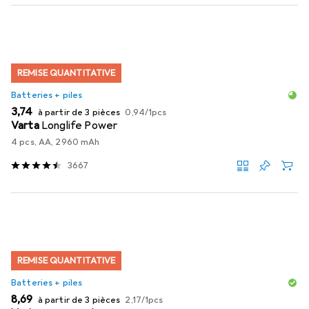
REMISE QUANTITATIVE
Batteries + piles
EUR
EUR
3,74
à partir de 3 pièces
0,94
/
1pcs
Varta
Longlife Power
4 pcs, AA, 2960 mAh
3667
REMISE QUANTITATIVE
Batteries + piles
EUR
EUR
8,69
à partir de 3 pièces
2,17
/
1pcs