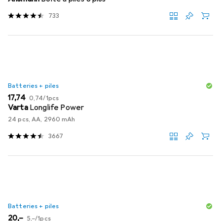
733
Batteries + piles
EUR
EUR
17,74
0,74
/
1pcs
Varta
Longlife Power
24 pcs, AA, 2960 mAh
3667
Batteries + piles
EUR
EUR
20,–
5,–
/
1pcs