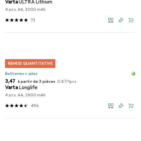
Varta
ULTRA Lithium
4 pcs, AA, 3000 mAh
73
REMISE QUANTITATIVE
Batteries + piles
EUR
EUR
3,47
à partir de 3 pièces
0,87
/
1pcs
Varta
Longlife
4 pcs, AA, 2800 mAh
496