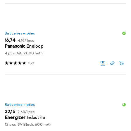
Batteries + piles
EUR
EUR
16,74
4,19
/
1pcs
Panasonic
Eneloop
4 pcs, AA, 2000 mAh
521
Batteries + piles
EUR
EUR
32,16
2,68
/
1pcs
Energizer
Industrie
12 pcs, 9V Block, 600 mAh