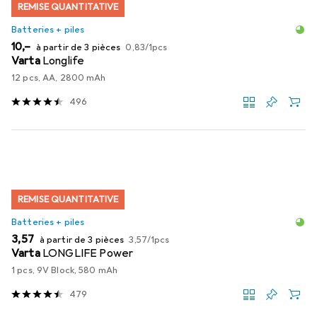
REMISE QUANTITATIVE
Batteries + piles
EUR
EUR
10,–
à partir de 3 pièces
0,83
/
1pcs
Varta
Longlife
12 pcs, AA, 2800 mAh
496
REMISE QUANTITATIVE
Batteries + piles
EUR
EUR
3,57
à partir de 3 pièces
3,57
/
1pcs
Varta
LONGLIFE Power
1 pcs, 9V Block, 580 mAh
479