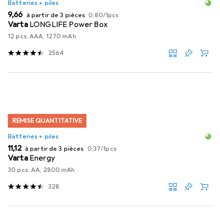
Batteries + piles
EUR
EUR
9,66
à partir de 3 pièces
0,80
/
1pcs
Varta
LONGLIFE Power Box
12 pcs, AAA, 1270 mAh
2564
REMISE QUANTITATIVE
Batteries + piles
EUR
EUR
11,12
à partir de 3 pièces
0,37
/
1pcs
Varta
Energy
30 pcs, AA, 2800 mAh
328