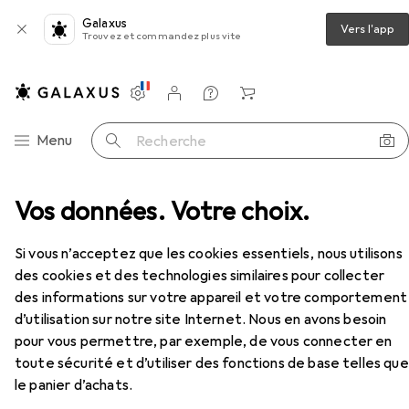
Galaxus
Vers l'app
Trouvez et commandez plus vite
Paramètres
Compte client
Listes de comparaison
Listes d'envies
Panier
Navigation par catégorie
Menu
Recherche
Vos données. Votre choix.
Varta Chargeur de prise LCD+ (LCD Plug Charger+)
Accessoires
Si vous n’acceptez que les cookies essentiels, nous utilisons
des cookies et des technologies similaires pour collecter
des informations sur votre appareil et votre comportement
EUR
24,–
d’utilisation sur notre site Internet. Nous en avons besoin
Varta
Chargeur de prise LCD+ (LCD
pour vous permettre, par exemple, de vous connecter en
Plug Charger+)
toute sécurité et d’utiliser des fonctions de base telles que
1 pcs, AA, Piles rechargeables + chargeur
le panier d’achats.