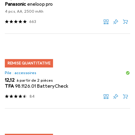
Panasonic
eneloop pro
4 pcs, AA, 2500 mAh
663
REMISE QUANTITATIVE
Pile : accessoires
EUR
12,12
à partir de 2 pièces
TFA
98.1126.01 BatteryCheck
84