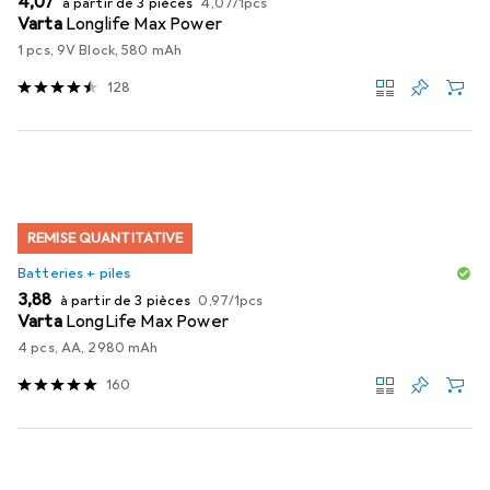
EUR
4,07
à partir de 3 pièces
4,07
/
1pcs
Varta
Longlife Max Power
1 pcs, 9V Block, 580 mAh
128
REMISE QUANTITATIVE
Batteries + piles
EUR
EUR
3,88
à partir de 3 pièces
0,97
/
1pcs
Varta
LongLife Max Power
4 pcs, AA, 2980 mAh
160