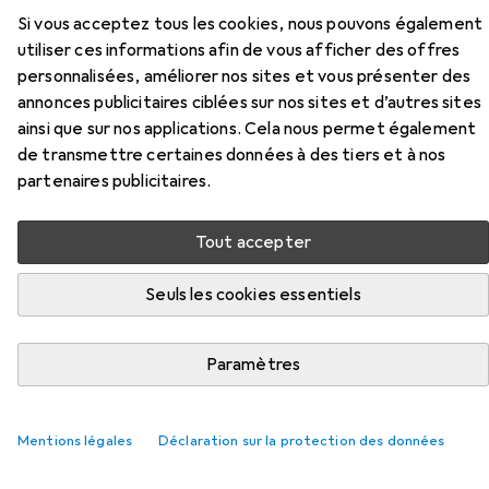
Si vous acceptez tous les cookies, nous pouvons également
Ici, vous trouverez des accessoires compatibles avec le
utiliser ces informations afin de vous afficher des offres
produit Techly Séparateur HDMI de la catégorie Câble
personnalisées, améliorer nos sites et vous présenter des
vidéo.
annonces publicitaires ciblées sur nos sites et d’autres sites
Pertinence
ainsi que sur nos applications. Cela nous permet également
de transmettre certaines données à des tiers et à nos
Liste des produits
partenaires publicitaires.
Tout accepter
REMISE QUANTITATIVE
Seuls les cookies essentiels
Câble vidéo
EUR
12,16
à partir de 2 pièces
Delock
HDMI (Typ A) — HDMI (Typ A)
Paramètres
0.50 m
1242
Mentions légales
Déclaration sur la protection des données