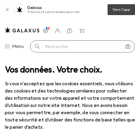
Galaxus
Vers l'app
Trouvez et commandez plus vite
Paramètres
Compte client
Listes de comparaison
Listes d'envies
Panier
Navigation par catégorie
Menu
Recherche
 + commutateur
Vos données. Votre choix.
Hub
Techly Séparateur HDMI
Accessoires
Si vous n’acceptez que les cookies essentiels, nous utilisons
EUR
68,89
Techly
Séparateur HDMI
des cookies et des technologies similaires pour collecter
des informations sur votre appareil et votre comportement
d’utilisation sur notre site Internet. Nous en avons besoin
pour vous permettre, par exemple, de vous connecter en
Accessoires pour Techly
toute sécurité et d’utiliser des fonctions de base telles que
le panier d’achats.
Séparateur HDMI