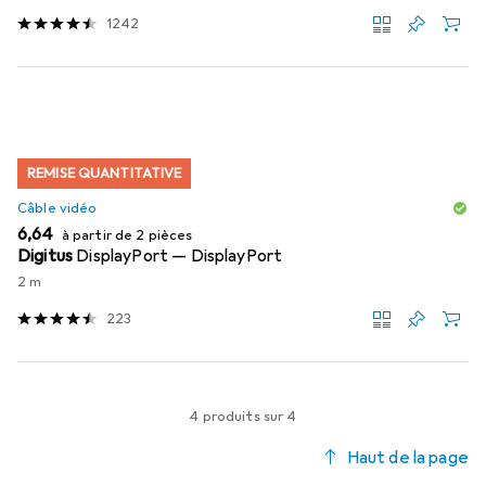
1242
REMISE QUANTITATIVE
Câble vidéo
EUR
6,64
à partir de 2 pièces
Digitus
DisplayPort — DisplayPort
2 m
223
4 produits sur 4
Haut de la page