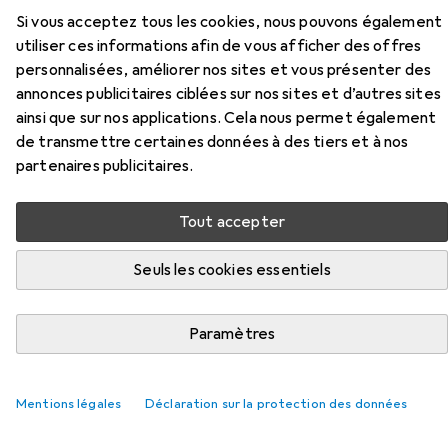
Si vous acceptez tous les cookies, nous pouvons également
Ici, vous trouverez des accessoires compatibles avec le
utiliser ces informations afin de vous afficher des offres
produit Purelink Convertisseur PT-C-DAC de la catégorie
personnalisées, améliorer nos sites et vous présenter des
Câble vidéo.
annonces publicitaires ciblées sur nos sites et d’autres sites
Pertinence
ainsi que sur nos applications. Cela nous permet également
de transmettre certaines données à des tiers et à nos
Liste des produits
partenaires publicitaires.
Tout accepter
REMISE QUANTITATIVE
Seuls les cookies essentiels
Câble vidéo
EUR
12,16
à partir de 2 pièces
Delock
HDMI (Typ A) — HDMI (Typ A)
Paramètres
0.50 m
1242
Mentions légales
Déclaration sur la protection des données