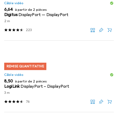
Câble vidéo
EUR
6,64
à partir de 2 pièces
Digitus
DisplayPort — DisplayPort
2 m
223
REMISE QUANTITATIVE
Câble vidéo
EUR
8,50
à partir de 2 pièces
LogiLink
DisplayPort – DisplayPort
3 m
76