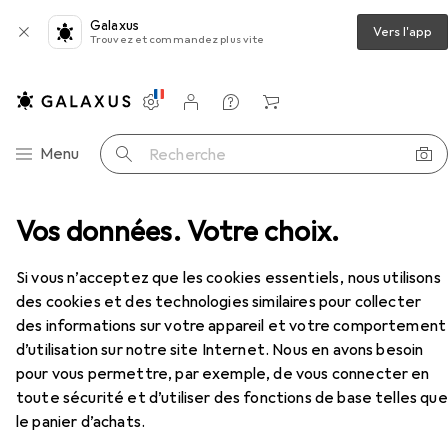
Galaxus
Vers l'app
Trouvez et commandez plus vite
Paramètres
Compte client
Listes de comparaison
Listes d'envies
Panier
Navigation par catégorie
Menu
Recherche
aptateur audio
Vos données. Votre choix.
Purelink Convertisseur PT-C-DAC
Accessoires
EUR
83,90
Si vous n’acceptez que les cookies essentiels, nous utilisons
Purelink
Convertisseur PT-C-DAC
des cookies et des technologies similaires pour collecter
Numérique -> Analogique
des informations sur votre appareil et votre comportement
d’utilisation sur notre site Internet. Nous en avons besoin
pour vous permettre, par exemple, de vous connecter en
Accessoires pour Purelink
toute sécurité et d’utiliser des fonctions de base telles que
le panier d’achats.
Convertisseur PT-C-DAC