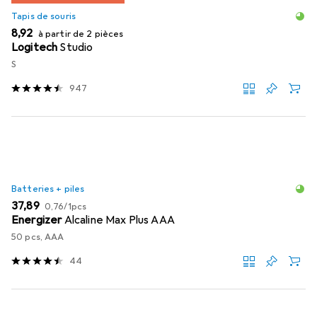
Tapis de souris
EUR
8,92
à partir de 2 pièces
Logitech
Studio
S
947
Batteries + piles
EUR
EUR
37,89
0,76
/
1pcs
Energizer
Alcaline Max Plus AAA
50 pcs, AAA
44