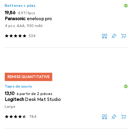
Batteries + piles
EUR
EUR
19,86
4,97
/
1pcs
Panasonic
eneloop pro
4 pcs, AAA, 930 mAh
534
REMISE QUANTITATIVE
Tapis de souris
EUR
13,10
à partir de 2 pièces
Logitech
Desk Mat Studio
Large
784