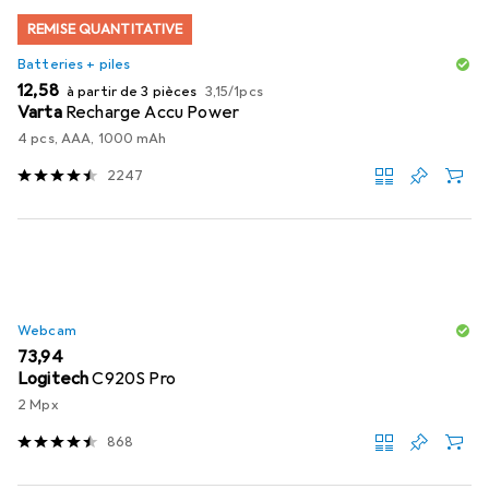
REMISE QUANTITATIVE
Batteries + piles
EUR
EUR
12,58
à partir de 3 pièces
3,15
/
1pcs
Varta
Recharge Accu Power
4 pcs, AAA, 1000 mAh
2247
Webcam
EUR
73,94
Logitech
C920S Pro
2 Mpx
868