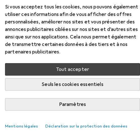
Si vous acceptez tous les cookies, nous pouvons également
utiliser ces informations afin de vous afficher des offres
personnalisées, améliorer nos sites et vous présenter des
Accessoires pour Perixx Perimice
annonces publicitaires ciblées sur nos sites et d’autres sites
ainsi que sur nos applications. Cela nous permet également
715 II
de transmettre certaines données à des tiers et à nos
partenaires publicitaires.
Ici, vous trouverez des accessoires compatibles avec le
produit Perixx Perimice 715 II des catégories Batteries +
Tout accepter
piles, Webcam et Tapis de souris.
Seuls les cookies essentiels
Populaire
Batteries + Piles
Webcam
Tapis De Souris
Paramètres
Pertinence
Liste des produits
Mentions légales
Déclaration sur la protection des données