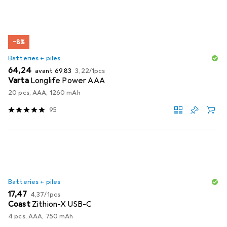
−8%
Batteries + piles
EUR
EUR
EUR
64,24
avant
69,83
3,22
/
1pcs
Varta
Longlife Power AAA
20 pcs, AAA, 1260 mAh
95
Batteries + piles
EUR
EUR
17,47
4,37
/
1pcs
Coast
Zithion-X USB-C
4 pcs, AAA, 750 mAh