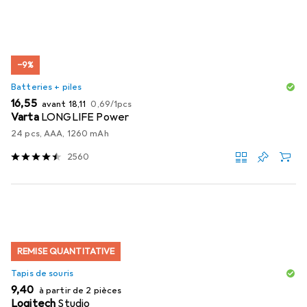
−9%
Batteries + piles
EUR
EUR
EUR
16,55
avant
18,11
0,69
/
1pcs
Varta
LONGLIFE Power
24 pcs, AAA, 1260 mAh
2560
REMISE QUANTITATIVE
Tapis de souris
EUR
9,40
à partir de 2 pièces
Logitech
Studio