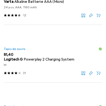
Varta
Alkaline Batterie AAA (Micro)
24 pcs, AAA, 1160 mAh
12
Tapis de souris
EUR
81,40
Logitech G
Powerplay 2 Charging System
M
31