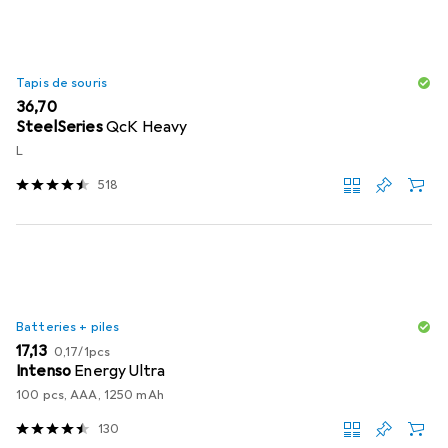
Tapis de souris
EUR
36,70
SteelSeries
QcK Heavy
L
518
Batteries + piles
EUR
EUR
17,13
0,17
/
1pcs
Intenso
Energy Ultra
100 pcs, AAA, 1250 mAh
130