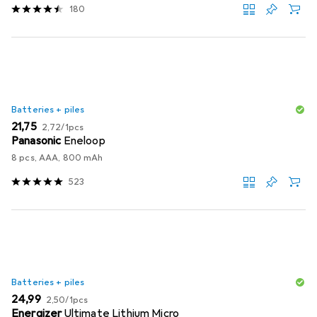
180
Batteries + piles
EUR
EUR
21,75
2,72
/
1pcs
Panasonic
Eneloop
8 pcs, AAA, 800 mAh
523
Batteries + piles
EUR
EUR
24,99
2,50
/
1pcs
Energizer
Ultimate Lithium Micro