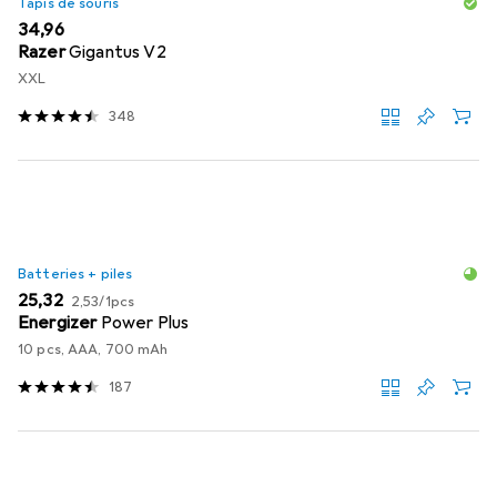
Tapis de souris
EUR
34,96
Razer
Gigantus V2
XXL
348
Batteries + piles
EUR
EUR
25,32
2,53
/
1pcs
Energizer
Power Plus
10 pcs, AAA, 700 mAh
187