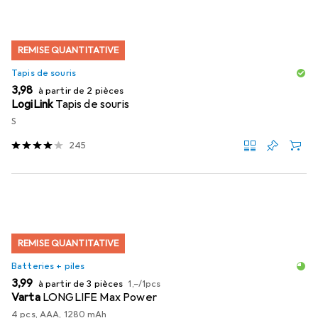
REMISE QUANTITATIVE
Tapis de souris
EUR
3,98
à partir de 2 pièces
LogiLink
Tapis de souris
S
245
REMISE QUANTITATIVE
Batteries + piles
EUR
EUR
3,99
à partir de 3 pièces
1,–
/
1pcs
Varta
LONGLIFE Max Power
4 pcs, AAA, 1280 mAh