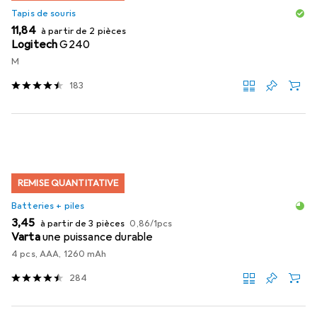
Tapis de souris
EUR
11,84
à partir de 2 pièces
Logitech
G240
M
183
REMISE QUANTITATIVE
Batteries + piles
EUR
EUR
3,45
à partir de 3 pièces
0,86
/
1pcs
Varta
une puissance durable
4 pcs, AAA, 1260 mAh
284