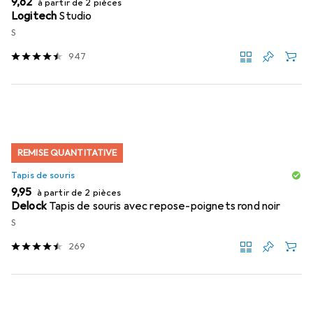
EUR
9,62
à partir de 2 pièces
Logitech
Studio
S
947
REMISE QUANTITATIVE
Tapis de souris
EUR
9,95
à partir de 2 pièces
Delock
Tapis de souris avec repose-poignets rond noir
S
269