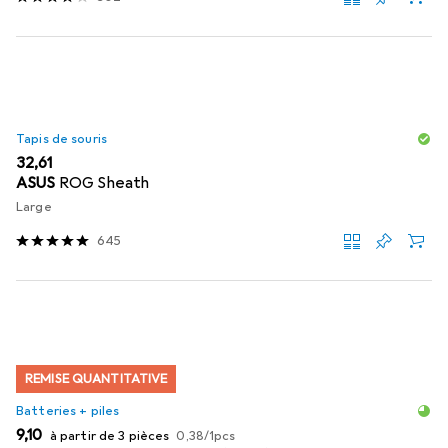
Tapis de souris
EUR
32,61
ASUS
ROG Sheath
Large
645
REMISE QUANTITATIVE
Batteries + piles
EUR
EUR
9,10
à partir de 3 pièces
0,38
/
1pcs