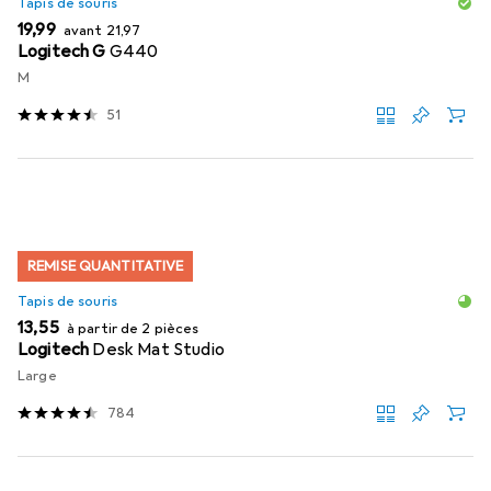
Tapis de souris
EUR
EUR
19,99
avant
21,97
Logitech G
G440
M
51
REMISE QUANTITATIVE
Tapis de souris
EUR
13,55
à partir de 2 pièces
Logitech
Desk Mat Studio
Large
784