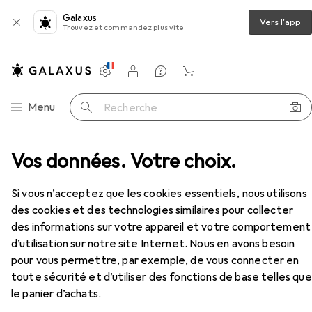
Galaxus
Vers l'app
Trouvez et commandez plus vite
Paramètres
Compte client
Listes de comparaison
Listes d'envies
Panier
Navigation par catégorie
Menu
Recherche
Souris + claviers
Vos données. Votre choix.
Souris
Perixx Perimice 715 II
Accessoires
Si vous n’acceptez que les cookies essentiels, nous utilisons
des cookies et des technologies similaires pour collecter
des informations sur votre appareil et votre comportement
EUR
31,76
d’utilisation sur notre site Internet. Nous en avons besoin
Perixx
Perimice 715 II
pour vous permettre, par exemple, de vous connecter en
Sans fil
toute sécurité et d’utiliser des fonctions de base telles que
le panier d’achats.