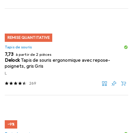
REMISE QUANTITATIVE
Tapis de souris
EUR
7,73
à partir de 2 pièces
Delock
Tapis de souris ergonomique avec repose-
poignets, gris Gris
L
269
−9%