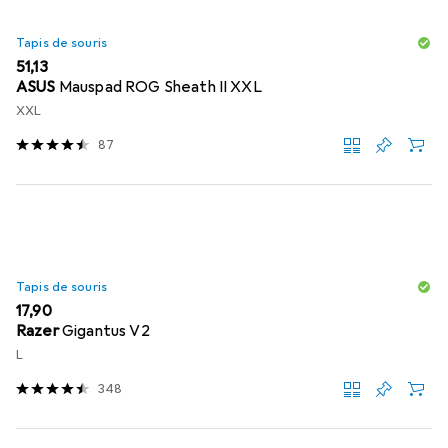
Tapis de souris
EUR
51,13
ASUS
Mauspad ROG Sheath II XXL
XXL
87
Tapis de souris
EUR
17,90
Razer
Gigantus V2
L
348