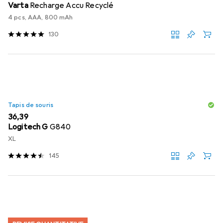
Varta
Recharge Accu Recyclé
4 pcs, AAA, 800 mAh
130
Tapis de souris
EUR
36,39
Logitech G
G840
XL
145