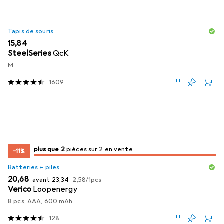
Tapis de souris
EUR
15,84
SteelSeries
QcK
M
1609
2
2
plus que 2
/ 2
/ 2 en vente
pièces sur 2 en vente
−11%
Batteries + piles
EUR
EUR
EUR
20,68
avant
23,34
2,58
/
1pcs
Verico
Loopenergy
8 pcs, AAA, 600 mAh
128