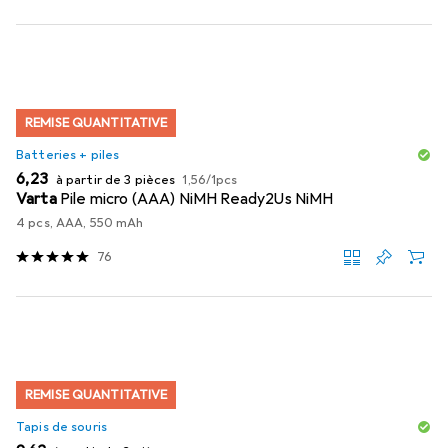
REMISE QUANTITATIVE
Batteries + piles
EUR
EUR
6,23
à partir de 3 pièces
1,56
/
1pcs
Varta
Pile micro (AAA) NiMH Ready2Us NiMH
4 pcs, AAA, 550 mAh
76
REMISE QUANTITATIVE
Tapis de souris