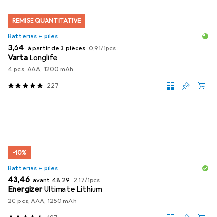
REMISE QUANTITATIVE
Batteries + piles
EUR
EUR
3,64
à partir de 3 pièces
0,91
/
1pcs
Varta
Longlife
4 pcs, AAA, 1200 mAh
227
−10%
Batteries + piles
EUR
EUR
EUR
43,46
avant
48,29
2,17
/
1pcs
Energizer
Ultimate Lithium
20 pcs, AAA, 1250 mAh