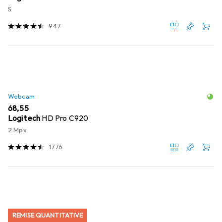
S
947
Webcam
EUR
68,55
Logitech
HD Pro C920
2 Mpx
1776
REMISE QUANTITATIVE