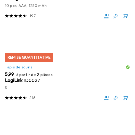
10 pcs, AAA, 1250 mAh
197
REMISE QUANTITATIVE
Tapis de souris
EUR
5,99
à partir de 2 pièces
LogiLink
ID0027
S
316