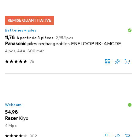
REMISE QUANTITATIVE
Batteries + piles
EUR
EUR
11,78
à partir de 3 pièces
2,95
/
1pcs
Panasonic
piles rechargeables ENELOOP BK-4MCDE
4 pcs, AAA, 800 mAh
76
Webcam
EUR
54,98
Razer
Kiyo
4 Mpx
302