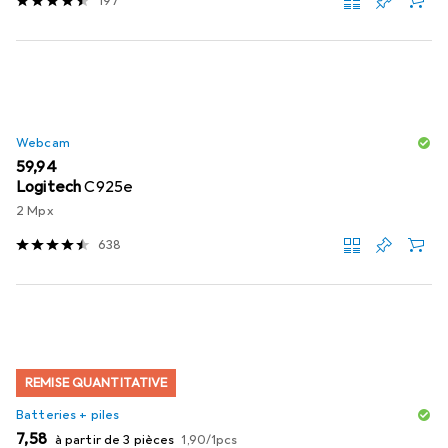
197
Webcam
EUR
59,94
Logitech
C925e
2 Mpx
638
REMISE QUANTITATIVE
Batteries + piles
EUR
EUR
7,58
à partir de 3 pièces
1,90
/
1pcs