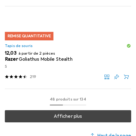
REMISE QUANTITATIVE
Tapis de souris
EUR
12,03
à partir de 2 pièces
Razer
Goliathus Mobile Stealth
S
219
48 produits sur 134
Afficher plus
Haut de la page