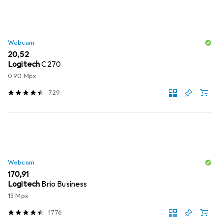
Webcam
EUR
20,52
Logitech
C270
0.90 Mpx
729
Webcam
EUR
170,91
Logitech
Brio Business
13 Mpx
1776