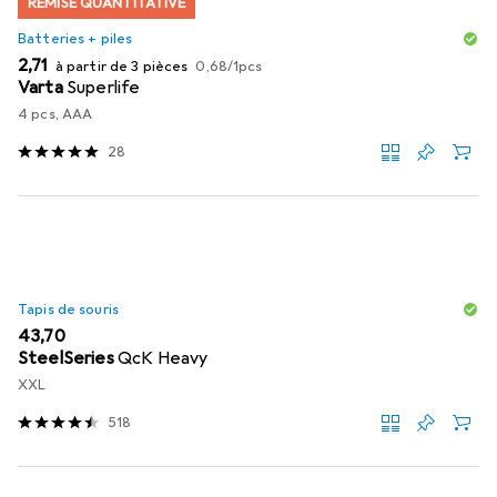
REMISE QUANTITATIVE
Batteries + piles
EUR
EUR
2,71
à partir de 3 pièces
0,68
/
1pcs
Varta
Superlife
4 pcs, AAA
28
Tapis de souris
EUR
43,70
SteelSeries
QcK Heavy
XXL
518