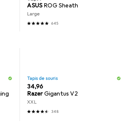
ASUS
ROG Sheath
Large
645
Tapis de souris
EUR
34,96
ging
Razer
Gigantus V2
XXL
348