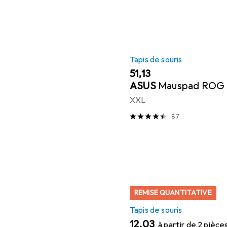
Tapis de souris
EUR
51,13
ASUS
Mauspad ROG S
XXL
87
REMISE QUANTITATIVE
Tapis de souris
EUR
12,03
à partir de 2 pièce