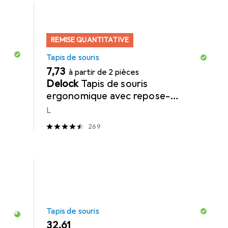
REMISE QUANTITATIVE
Tapis de souris
EUR
7,73
à partir de 2 pièces
Delock
Tapis de souris
ergonomique avec repose-
poignets, gris Gris
L
269
Tapis de souris
EUR
32,61