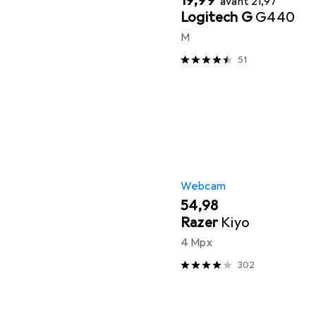
EUR
19,99
avant
21,97
Logitech G
G440
M
51
Webcam
EUR
54,98
Razer
Kiyo
4 Mpx
302