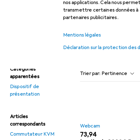
accessoires
nos applications. Cela nous perm
transmettre certaines données à d
Accessoire
Tapis de souris
partenaires publicitaires.
Ici, vous trouverez des a
Mentions légales
Offres
Déstockage Souris
Déclaration sur la protection des
Populaire
Webcam
Catégories
Trier par
:
Pertinence
apparentées
Liste des produits
Dispositif de
présentation
Articles
correspondants
Webcam
EUR
73,94
Commutateur KVM