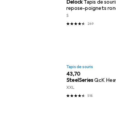
Delock
Tapis de souri
repose-poignets ron
S
269
Tapis de souris
EUR
43,70
SteelSeries
QcK Hea
XXL
518