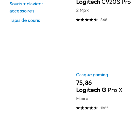
Logitech
C920S Pro
Souris + clavier :
2 Mpx
accessoires
868
Tapis de souris
Casque gaming
EUR
75,86
Logitech G
Pro X
Filaire
1885