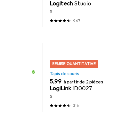
Logitech
Studio
S
947
REMISE QUANTITATIVE
Tapis de souris
EUR
5,99
à partir de 2 pièces
LogiLink
ID0027
S
316