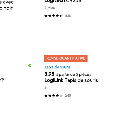
Logitech
C925e
s avec
d noir
2 Mpx
638
REMISE QUANTITATIVE
Tapis de souris
EUR
3,98
à partir de 2 pièces
vy
LogiLink
Tapis de souris
S
245