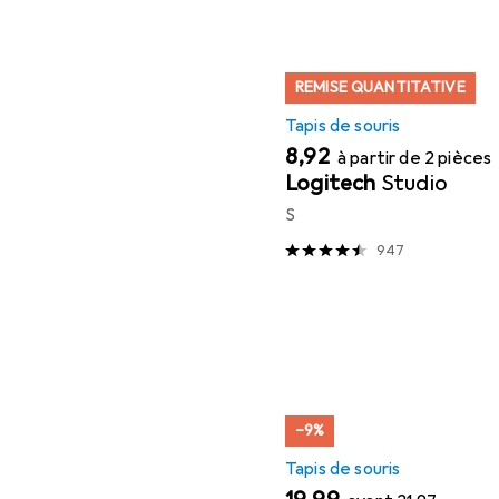
REMISE QUANTITATIVE
Tapis de souris
EUR
8,92
à partir de 2 pièces
Logitech
Studio
S
947
−9%
Tapis de souris
EUR