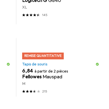
Logitech G
G840
XL
145
REMISE QUANTITATIVE
Tapis de souris
EUR
6,84
à partir de 2 pièces
Fellowes
Mauspad
M
215