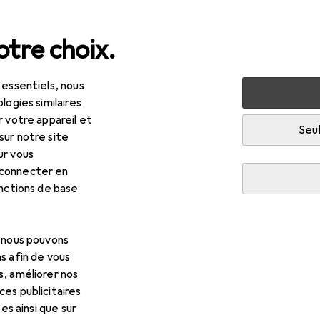
tre choix.
 essentiels, nous
 multimédia
Périphériques
Souris + claviers
Souris
logies similaires
r votre appareil et
Seul
sur notre site
ur vous
 connecter en
onctions de base
R
,28
con Gaming
GM-110
ire
, nous pouvons
s afin de vous
s, améliorer nos
es publicitaires
tes ainsi que sur