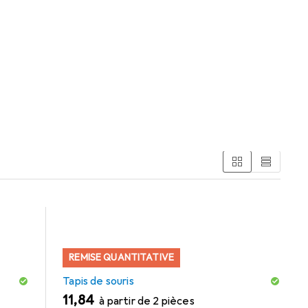
s catégories Webcam, Tapis de souris et Casque gaming.
REMISE QUANTITATIVE
Tapis de souris
EUR
11,84
à partir de 2 pièces