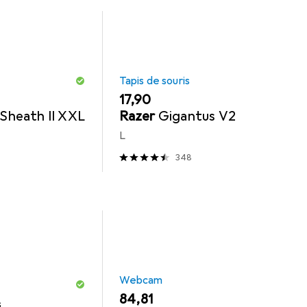
Tapis de souris
EUR
17,90
heath II XXL
Razer
Gigantus V2
L
348
Webcam
EUR
84,81
s