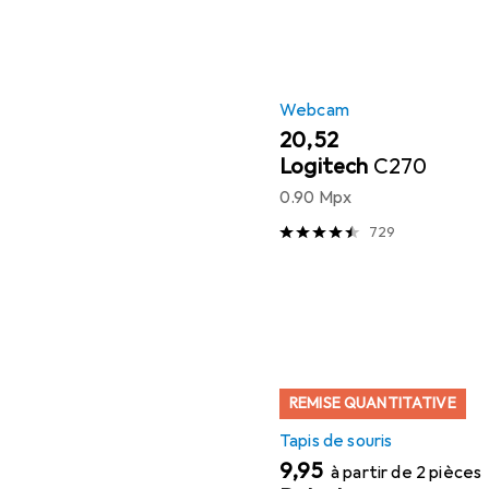
Webcam
EUR
20,52
Logitech
C270
0.90 Mpx
729
REMISE QUANTITATIVE
Tapis de souris
EUR
9,95
à partir de 2 pièces