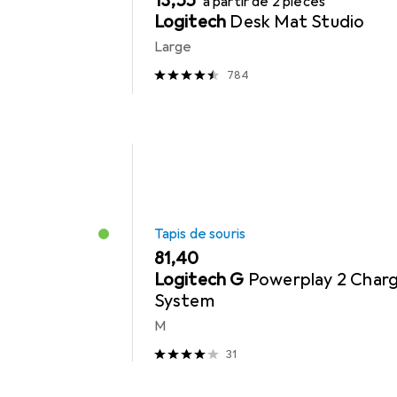
EUR
13,55
à partir de 2 pièces
Logitech
Desk Mat Studio
Large
784
Tapis de souris
EUR
81,40
Logitech G
Powerplay 2 Char
System
M
31