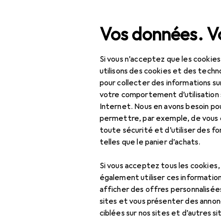
Recherche
Vos données. Vo
Si vous n’acceptez que les cookies
Navigation par catégorie
Tout l'assortiment
IT +
Tout l'assortiment
utilisons des cookies et des techno
pour collecter des informations su
IT + multimédia
votre comportement d’utilisation 
Internet. Nous en avons besoin po
Périphériques
permettre, par exemple, de vous
toute sécurité et d’utiliser des f
Souris + claviers
EU
30
telles que le panier d’achats.
Na
Capuchon
Fila
Si vous acceptez tous les cookies
Clavier
également utiliser ces information
afficher des offres personnalisée
Souris
sites et vous présenter des annonc
Souris + clavier :
ciblées sur nos sites et d’autres si