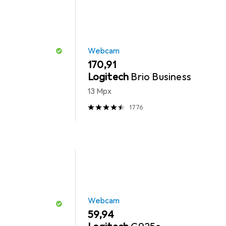
Webcam
EUR
170,91
Logitech
Brio Business
13 Mpx
1776
Webcam
EUR
59,94