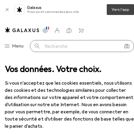
Galaxus
Vers l'app
Trouvez et commandez plus vite
Paramètres
Compte client
Listes de comparaison
Listes d'envies
Panier
Navigation par catégorie
Menu
Recherche
outeur
Vos données. Votre choix.
Écouteurs
Mee Audio Casque InEar Pro
Accessoires
Si vous n’acceptez que les cookies essentiels, nous utilisons
des cookies et des technologies similaires pour collecter
des informations sur votre appareil et votre comportement
EUR
70,10
d’utilisation sur notre site Internet. Nous en avons besoin
Mee Audio
Casque InEar Pro
pour vous permettre, par exemple, de vous connecter en
Filaire
toute sécurité et d’utiliser des fonctions de base telles que
le panier d’achats.