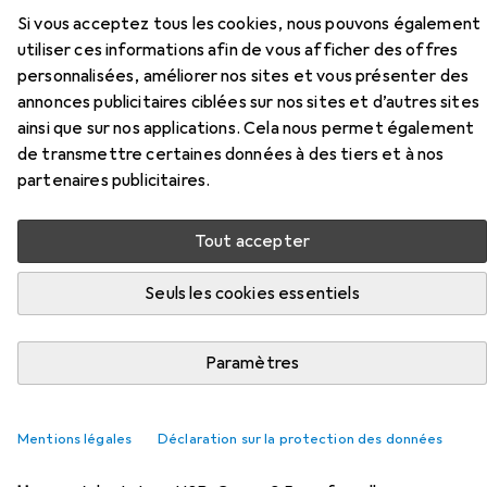
Si vous acceptez tous les cookies, nous pouvons également
utiliser ces informations afin de vous afficher des offres
personnalisées, améliorer nos sites et vous présenter des
Accessoires pour Mee Audio
annonces publicitaires ciblées sur nos sites et d’autres sites
Casque InEar Pro
ainsi que sur nos applications. Cela nous permet également
de transmettre certaines données à des tiers et à nos
partenaires publicitaires.
Ici, vous trouverez des accessoires compatibles avec le
produit Mee Audio Casque InEar Pro de la catégorie
Adaptateur pour appareils mobiles.
Tout accepter
Pertinence
Seuls les cookies essentiels
Liste des produits
Paramètres
REMISE QUANTITATIVE
Mentions légales
Déclaration sur la protection des données
Adaptateur pour appareils mobiles
EUR
9,43
à partir de 2 pièces