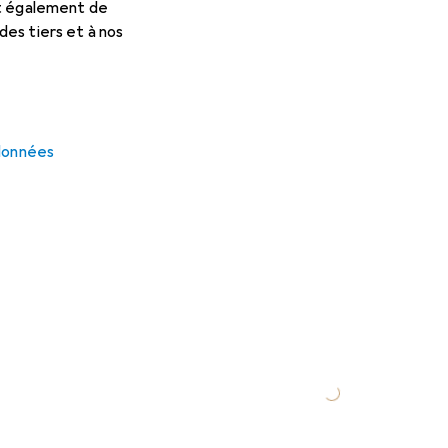
et également de
es tiers et à nos
 données