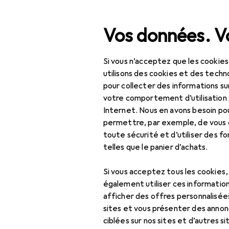
Recherche
Vos données. Vo
Si vous n’acceptez que les cookies
Navigation par catégorie
Tout l'assortiment
IT +
Tout l'assortiment
utilisons des cookies et des techno
pour collecter des informations su
Adaptateur 
IT + multimédia
votre comportement d’utilisation 
Internet. Nous en avons besoin po
TV + home cinéma
permettre, par exemple, de vous
toute sécurité et d’utiliser des f
Audio home cinéma
Produits
Forum
telles que le panier d’achats.
Accessoires audio
Si vous acceptez tous les cookies
Adaptateur audio
également utiliser ces information
Bluetooth
afficher des offres personnalisée
sites et vous présenter des annonc
Barre de son
ciblées sur nos sites et d’autres si