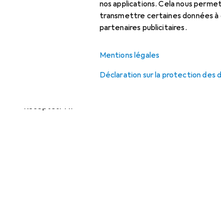
Câble audio
nos applications. Cela nous perm
transmettre certaines données à d
Câble d'enceinte
partenaires publicitaires.
Enceinte hifi + home
cinéma
Mentions légales
Pied + support mural
Déclaration sur la protection des
pour enceinte
Récepteur AV