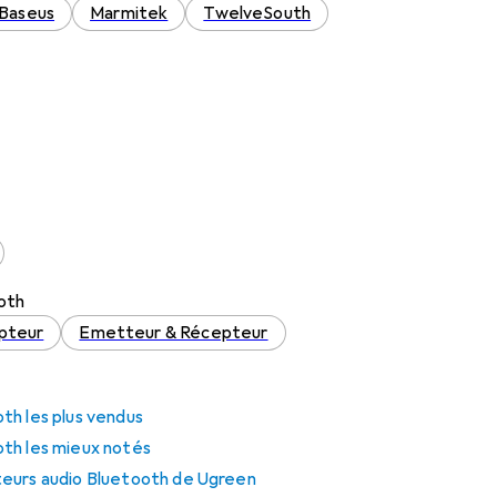
Baseus
Marmitek
TwelveSouth
oth
pteur
Emetteur & Récepteur
th les plus vendus
th les mieux notés
teurs audio Bluetooth de Ugreen