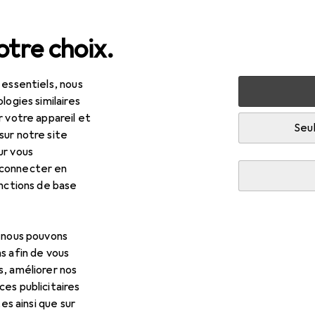
tre choix.
 essentiels, nous
 multimédia
TV + home cinéma
Audio home cinéma
A
logies similaires
r votre appareil et
audio Bluetooth
Seul
sur notre site
ur vous
 connecter en
onctions de base
, nous pouvons
s afin de vous
s, améliorer nos
es publicitaires
tes ainsi que sur