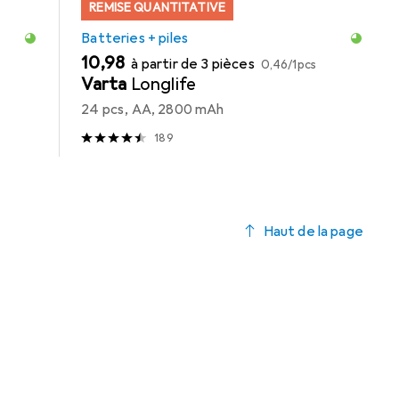
REMISE QUANTITATIVE
Batteries + piles
EUR
EUR
10,98
à partir de 3 pièces
0,46
/
1pcs
Varta
Longlife
24 pcs, AA, 2800 mAh
189
Haut de la page