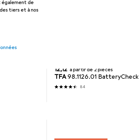
et également de
es tiers et à nos
 données
REMISE QUANTITATIVE
Pile : accessoires
EUR
12,12
à partir de 2 pièces
TFA
98.1126.01 BatteryCheck
84