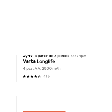
REMISE QUANTITATIVE
Batteries + piles
EUR
EUR
3,47
à partir de 3 pièces
0,87
/
1pcs
Varta
Longlife
4 pcs, AA, 2800 mAh
496