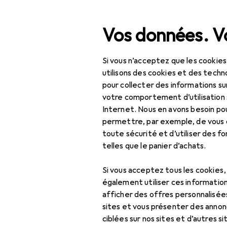
Recherche
Vos données. Vo
Si vous n’acceptez que les cookies
Navigation par catégorie
Tout l'assortiment
IT +
Tout l'assortiment
utilisons des cookies et des techno
pour collecter des informations su
IT + multimédia
votre comportement d’utilisation 
EU
30
Internet. Nous en avons besoin po
Périphériques
Ma
permettre, par exemple, de vous
100
toute sécurité et d’utiliser des f
Alimentation
telles que le panier d’achats.
Batteries
Si vous acceptez tous les cookies
Batteries + piles
également utiliser ces information
Accessoires 
afficher des offres personnalisée
Chargeur de
sites et vous présenter des annonc
batterie
Ici, vous trouverez des acc
ciblées sur nos sites et d’autres si