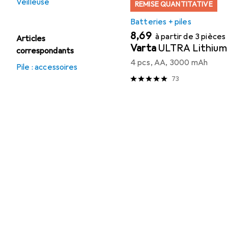
Veilleuse
REMISE QUANTITATIVE
Batteries + piles
EUR
8,69
à partir de 3 pièces
Articles
Varta
ULTRA Lithium
correspondants
4 pcs, AA, 3000 mAh
Pile : accessoires
73