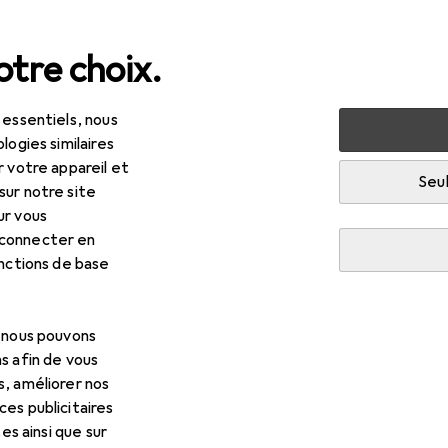
tre choix.
 essentiels, nous
 multimédia
Périphériques
Alimentation
Batteries
logies similaires
r votre appareil et
Seul
sur notre site
EUR
R
,57
0,30
/
1pcs
ur vous
xell
Alcaline
 connecter en
 pcs, AA, 2500 mAh
onctions de base
, nous pouvons
s afin de vous
pour Maxell Alcaline
s, améliorer nos
es publicitaires
essoires compatibles avec le produit Maxell Alcaline des catégor
tes ainsi que sur