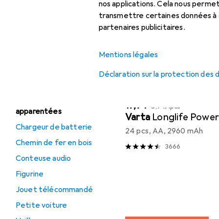
Pile : accessoires
nos applications. Cela nous perm
Trier par
:
Pertinence
transmettre certaines données à d
partenaires publicitaires.
Liste des produits
Offres
Déstockage Batteries
Mentions légales
+ piles
Déclaration sur la protection des
Batteries + piles
Catégories
EUR
EUR
17,74
0,74
/
1pcs
apparentées
Varta
Longlife Power
Chargeur de batterie
24 pcs, AA, 2960 mAh
Chemin de fer en bois
3666
Conteuse audio
Figurine
Jouet télécommandé
Petite voiture