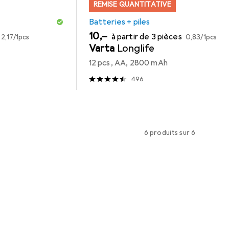
REMISE QUANTITATIVE
Batteries + piles
EUR
EUR
EUR
10,–
à partir de 3 pièces
2,17
/
1pcs
0,83
/
1pcs
Varta
Longlife
12 pcs, AA, 2800 mAh
496
6 produits sur 6