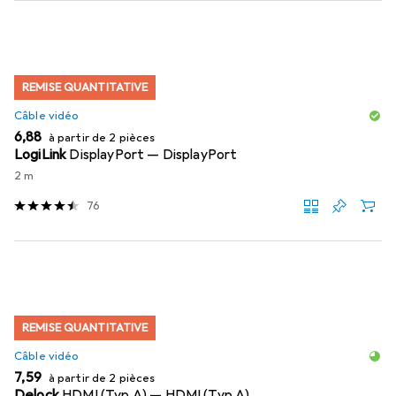
REMISE QUANTITATIVE
Câble vidéo
EUR
6,88
à partir de 2 pièces
LogiLink
DisplayPort — DisplayPort
2 m
76
REMISE QUANTITATIVE
Câble vidéo
EUR
7,59
à partir de 2 pièces
Delock
HDMI (Typ A) — HDMI (Typ A)