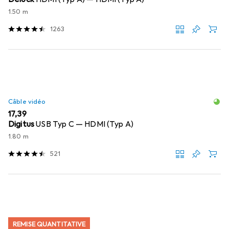
1.50 m
1263
Câble vidéo
EUR
17,39
Digitus
USB Typ C — HDMI (Typ A)
1.80 m
521
REMISE QUANTITATIVE