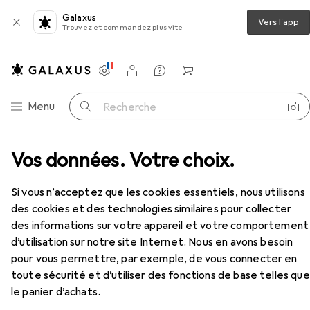
Galaxus
Vers l'app
Trouvez et commandez plus vite
Paramètres
Compte client
Listes de comparaison
Listes d'envies
Panier
Navigation par catégorie
Menu
Recherche
Vos données. Votre choix.
Lindy Convertisseur multi-ports USB 3.1 de type C
Accessoires
Si vous n’acceptez que les cookies essentiels, nous utilisons
des cookies et des technologies similaires pour collecter
des informations sur votre appareil et votre comportement
d’utilisation sur notre site Internet. Nous en avons besoin
Lindy
Convertisseur multi-ports USB
pour vous permettre, par exemple, de vous connecter en
3.1 de type C
toute sécurité et d’utiliser des fonctions de base telles que
USB-C
le panier d’achats.