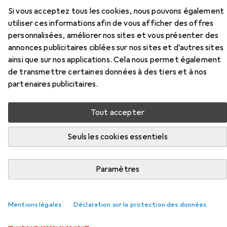
Si vous acceptez tous les cookies, nous pouvons également
utiliser ces informations afin de vous afficher des offres
personnalisées, améliorer nos sites et vous présenter des
annonces publicitaires ciblées sur nos sites et d’autres sites
ainsi que sur nos applications. Cela nous permet également
Accessoires pour Lindy
de transmettre certaines données à des tiers et à nos
Convertisseur multi-ports USB
partenaires publicitaires.
3.1 de type C
Tout accepter
Ici, vous trouverez des accessoires compatibles avec le
produit Lindy Convertisseur multi-ports USB 3.1 de type C
Seuls les cookies essentiels
des catégories Câble vidéo et Câble USB.
Pertinence
Paramètres
Liste des produits
Mentions légales
Déclaration sur la protection des données