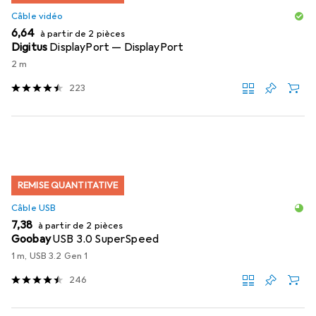
Câble vidéo
EUR
6,64
à partir de 2 pièces
Digitus
DisplayPort — DisplayPort
2 m
223
REMISE QUANTITATIVE
Câble USB
EUR
7,38
à partir de 2 pièces
Goobay
USB 3.0 SuperSpeed
1 m, USB 3.2 Gen 1
246