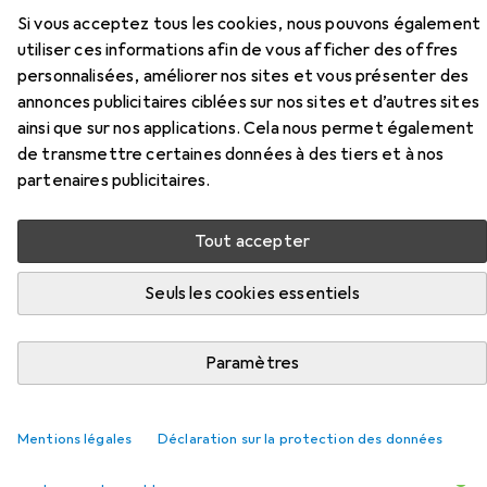
Si vous acceptez tous les cookies, nous pouvons également
utiliser ces informations afin de vous afficher des offres
personnalisées, améliorer nos sites et vous présenter des
annonces publicitaires ciblées sur nos sites et d’autres sites
ainsi que sur nos applications. Cela nous permet également
de transmettre certaines données à des tiers et à nos
Accessoires pour Koss KPH7
partenaires publicitaires.
Ici, vous trouverez des accessoires compatibles avec le
Tout accepter
produit Koss KPH7 de la catégorie Adaptateur pour
appareils mobiles.
Seuls les cookies essentiels
Pertinence
Liste des produits
Paramètres
Mentions légales
Déclaration sur la protection des données
REMISE QUANTITATIVE
Adaptateur pour appareils mobiles