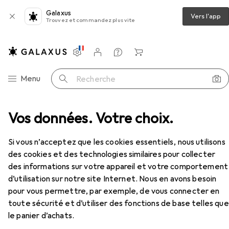
Galaxus
Vers l'app
Trouvez et commandez plus vite
Paramètres
Compte client
Listes de comparaison
Listes d'envies
Panier
Navigation par catégorie
Menu
Recherche
Vos données. Votre choix.
Casque + écouteur
Écouteurs
Koss KPH7
Accessoires
Si vous n’acceptez que les cookies essentiels, nous utilisons
des cookies et des technologies similaires pour collecter
des informations sur votre appareil et votre comportement
d’utilisation sur notre site Internet. Nous en avons besoin
EUR
19,04
pour vous permettre, par exemple, de vous connecter en
Koss
KPH7
toute sécurité et d’utiliser des fonctions de base telles que
Filaire
le panier d’achats.