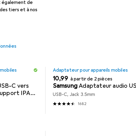
et également de
cessoires compatibles avec le produit Koss KE5 de la catégorie
es tiers et à nos
 données
REMISE QUANTITATIVE
 mobiles
Adaptateur pour appareils mobiles
EUR
10,99
à partir de 2 pièces
USB-C vers
Samsung
Adaptateur audio U
support IPAD
USB-C, Jack 3.5mm
 10
1682