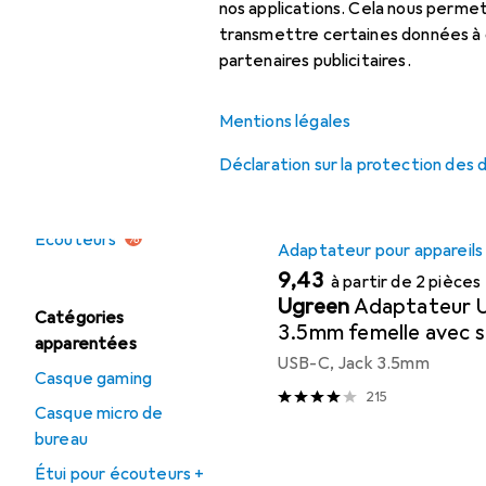
Écouteurs :
nos applications. Cela nous perm
Ici, vous trouverez des ac
accessoires
transmettre certaines données à d
partenaires publicitaires.
Trier par
:
Pertinence
Micro-casque :
accessoires
Liste des produits
Mentions légales
Déclaration sur la protection des
Offres
Déstockage
REMISE QUANTITATIVE
Écouteurs
Adaptateur pour appareils
EUR
9,43
à partir de 2 pièces
Ugreen
Adaptateur 
Catégories
3.5mm femelle avec 
apparentées
Pro et Samsung Note
USB-C, Jack 3.5mm
Casque gaming
215
Casque micro de
bureau
Étui pour écouteurs +