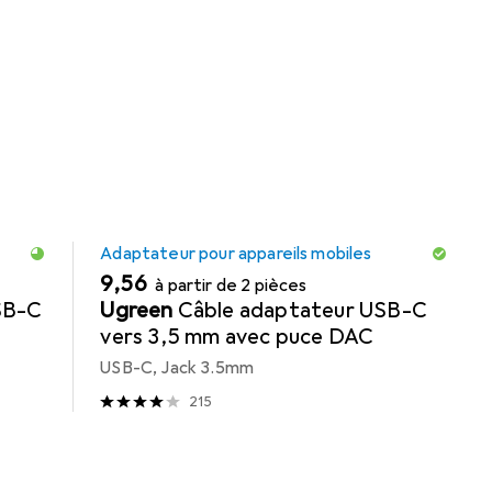
 Adaptateur pour appareils mobiles.
REMISE QUANTITATIVE
Adaptateur pour appareils mobiles
EUR
9,56
à partir de 2 pièces
SB-C
Ugreen
Câble adaptateur USB-C
vers 3,5 mm avec puce DAC
USB-C, Jack 3.5mm
215