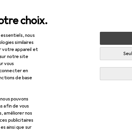
tre choix.
 essentiels, nous
 multimédia
Audio
Casque + écouteur
Écouteurs
logies similaires
r votre appareil et
Seul
sur notre site
ur vous
R
,63
 connecter en
ss
KE5
onctions de base
ire
, nous pouvons
s afin de vous
s, améliorer nos
 pour Koss KE5
es publicitaires
tes ainsi que sur