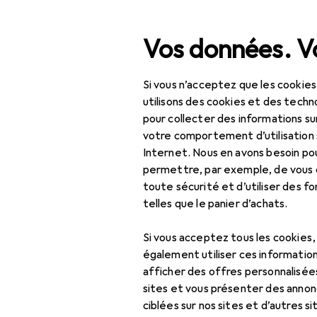
Recherche
Vos données. Vo
Si vous n’acceptez que les cookies
Navigation par catégorie
Tout l'assortiment
IT +
Tout l'assortiment
utilisons des cookies et des techno
pour collecter des informations su
IT + multimédia
votre comportement d’utilisation 
Internet. Nous en avons besoin po
Audio
EU
15
permettre, par exemple, de vous
Ko
toute sécurité et d’utiliser des f
Casque + écouteur
Fila
telles que le panier d’achats.
Casque gaming
Si vous acceptez tous les cookies
Casque micro de
également utiliser ces information
bureau
afficher des offres personnalisée
Accessoires
sites et vous présenter des annonc
Écouteurs
ciblées sur nos sites et d’autres si