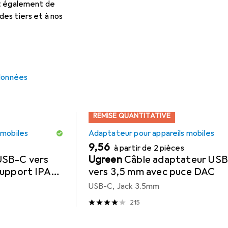
s pour JVC HA-F17M
et également de
es tiers et à nos
cessoires compatibles avec le produit JVC HA-F17M de la catég
 données
REMISE QUANTITATIVE
 mobiles
Adaptateur pour appareils mobiles
EUR
9,56
à partir de 2 pièces
USB-C vers
Ugreen
Câble adaptateur US
support IPAD
vers 3,5 mm avec puce DAC
 10
USB-C, Jack 3.5mm
215