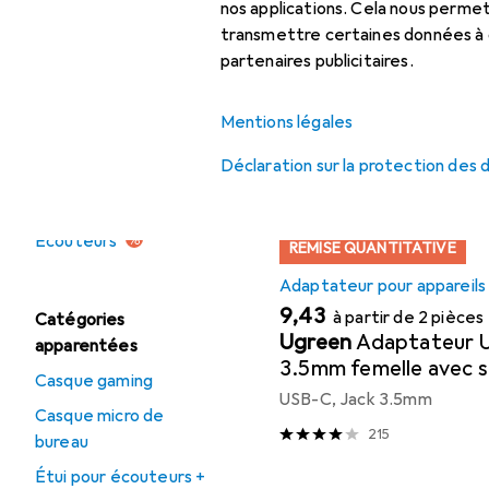
Accessoire
Écouteurs :
nos applications. Cela nous perm
accessoires
transmettre certaines données à d
Ici, vous trouverez des ac
partenaires publicitaires.
Micro-casque :
Trier par
:
Pertinence
accessoires
Mentions légales
Liste des produits
Déclaration sur la protection des
Offres
Déstockage
Écouteurs
REMISE QUANTITATIVE
Adaptateur pour appareils
EUR
9,43
à partir de 2 pièces
Catégories
Ugreen
Adaptateur 
apparentées
3.5mm femelle avec 
Casque gaming
Pro et Samsung Note
USB-C, Jack 3.5mm
Casque micro de
215
bureau
Étui pour écouteurs +