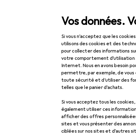
Recherche
Vos données. Vo
Si vous n’acceptez que les cookies
Navigation par catégorie
Tout l'assortiment
IT +
Tout l'assortiment
utilisons des cookies et des techno
pour collecter des informations su
IT + multimédia
votre comportement d’utilisation 
Internet. Nous en avons besoin po
Audio
permettre, par exemple, de vous
EU
9,
toute sécurité et d’utiliser des f
Casque + écouteur
JV
telles que le panier d’achats.
Fila
Casque gaming
Si vous acceptez tous les cookies
Casque micro de
également utiliser ces information
bureau
afficher des offres personnalisée
sites et vous présenter des annonc
Écouteurs
ciblées sur nos sites et d’autres si