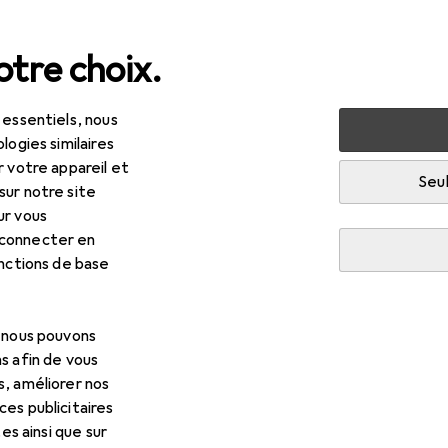
tre choix.
 essentiels, nous
 multimédia
Audio
Casque + écouteur
Écouteurs
logies similaires
r votre appareil et
Seul
sur notre site
ur vous
 connecter en
R
90
onctions de base
C
HA-F17M
ire
, nous pouvons
s afin de vous
s, améliorer nos
es publicitaires
tes ainsi que sur