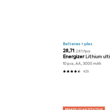
Batteries + piles
EUR
EUR
28,71
2,87
/
1pcs
Energizer
Lithium ul
10 pcs, AA, 3000 mAh
425
REMISE QUANTITATIVE