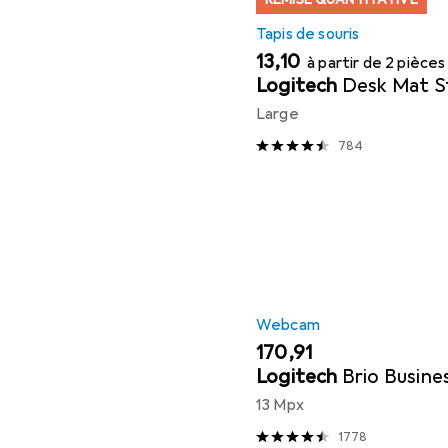
Tapis de souris
EUR
13,10
à partir de 2 pièces
Logitech
Desk Mat S
Large
784
Webcam
EUR
170,91
Logitech
Brio Busine
13 Mpx
1778