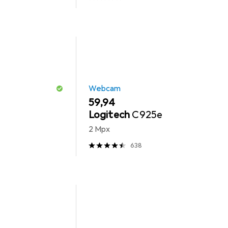
Webcam
EUR
59,94
Logitech
C925e
2 Mpx
638