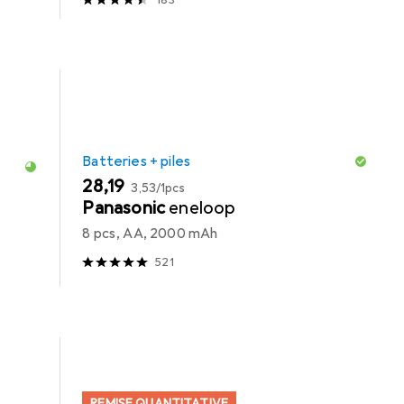
Batteries + piles
EUR
EUR
28,19
3,53
/
1pcs
Panasonic
eneloop
8 pcs, AA, 2000 mAh
521
REMISE QUANTITATIVE