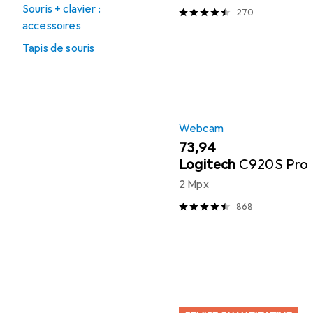
Souris + clavier :
270
accessoires
Tapis de souris
Webcam
EUR
73,94
Logitech
C920S Pro
2 Mpx
868