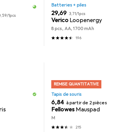
Batteries + piles
EUR
EUR
29,69
EUR
3,71
/
1pcs
0,59
/
1pcs
Verico
Loopenergy
8 pcs, AA, 1700 mAh
196
REMISE QUANTITATIVE
Tapis de souris
EUR
6,84
à partir de 2 pièces
ris
Fellowes
Mauspad
M
215