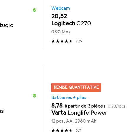
Webcam
EUR
20,52
Logitech
C270
tudio
0.90 Mpx
729
REMISE QUANTITATIVE
Batteries + piles
EUR
EUR
8,78
à partir de 3 pièces
0,73
/
1pcs
ss
Varta
Longlife Power
12 pcs, AA, 2960 mAh
671