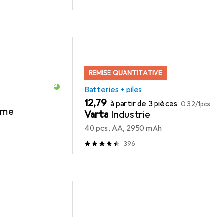
REMISE QUANTITATIVE
Batteries + piles
EUR
EUR
12,79
à partir de 3 pièces
0,32
/
1pcs
time
Varta
Industrie
40 pcs, AA, 2950 mAh
396