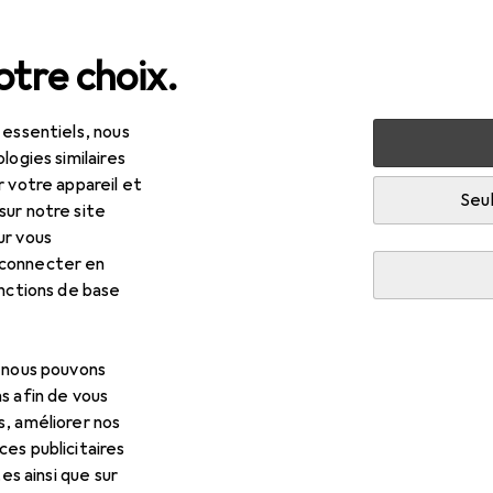
tre choix.
 essentiels, nous
 multimédia
Périphériques
Souris + claviers
Souris
logies similaires
r votre appareil et
Seul
sur notre site
ur vous
R
,07
 connecter en
ma
EMW-500ML
onctions de base
 fil
, nous pouvons
s afin de vous
s, améliorer nos
es publicitaires
s pour Hama EMW-500ML
tes ainsi que sur