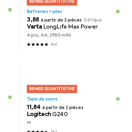
REMISE QUANTITATIVE
Batteries + piles
EUR
EUR
3,88
à partir de 3 pièces
0,97
/
1pcs
Varta
LongLife Max Power
4 pcs, AA, 2980 mAh
160
REMISE QUANTITATIVE
Tapis de souris
EUR
11,84
à partir de 2 pièces
Logitech
G240
M
183