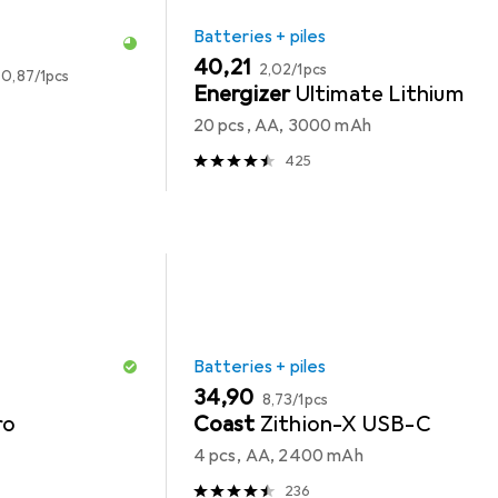
Batteries + piles
EUR
EUR
40,21
EUR
2,02
/
1pcs
0,87
/
1pcs
Energizer
Ultimate Lithium
20 pcs, AA, 3000 mAh
425
Batteries + piles
EUR
EUR
34,90
8,73
/
1pcs
ro
Coast
Zithion-X USB-C
4 pcs, AA, 2400 mAh
236