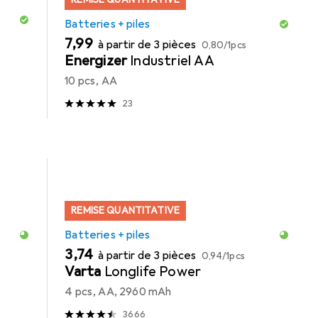
Batteries + piles
EUR
EUR
7,99
à partir de 3 pièces
0,80
/
1pcs
Energizer
Industriel AA
10 pcs, AA
23
REMISE QUANTITATIVE
Batteries + piles
EUR
EUR
3,74
à partir de 3 pièces
0,94
/
1pcs
Varta
Longlife Power
4 pcs, AA, 2960 mAh
3666