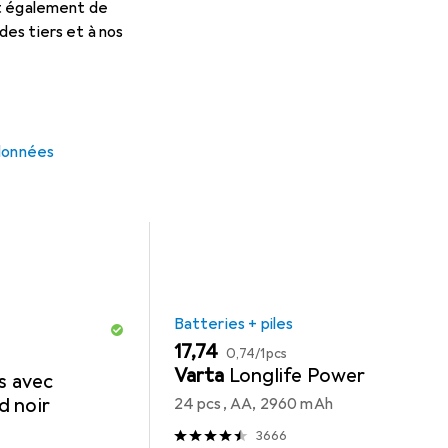
et également de
ccessoires compatibles avec le produit Hama EMW-500ML des cat
es tiers et à nos
ouris
Batteries + Piles
Webcam
 données
Batteries + piles
EUR
EUR
17,74
0,74
/
1pcs
Varta
Longlife Power
s avec
d noir
24 pcs, AA, 2960 mAh
3666