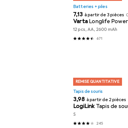
Batteries + piles
EUR
7,13
à partir de 3 pièces
Varta
Longlife Power
12 pcs, AA, 2600 mAh
671
REMISE QUANTITATIVE
Tapis de souris
EUR
3,98
à partir de 2 pièces
LogiLink
Tapis de sou
S
245