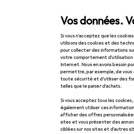
Recherche
Vos données. Vo
Si vous n’acceptez que les cookies
Navigation par catégorie
Tout l'assortiment
IT +
Tout l'assortiment
utilisons des cookies et des techno
pour collecter des informations su
IT + multimédia
votre comportement d’utilisation 
Internet. Nous en avons besoin po
Périphériques
EU
24
permettre, par exemple, de vous
Ha
toute sécurité et d’utiliser des f
Souris + claviers
Sans
telles que le panier d’achats.
Capuchon
Si vous acceptez tous les cookies
Clavier
également utiliser ces information
afficher des offres personnalisée
Souris
sites et vous présenter des annonc
Accessoire
Souris + clavier :
ciblées sur nos sites et d’autres si