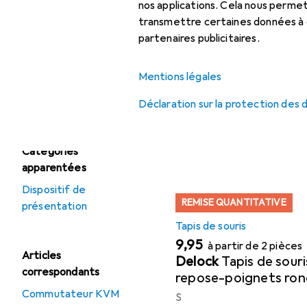
accessoires
nos applications. Cela nous perm
Ici, vous trouverez des a
transmettre certaines données à d
Tapis de souris
partenaires publicitaires.
Populaire
Tapis De S
Mentions légales
Offres
Déstockage Souris
Déclaration sur la protection des
Trier par
:
Pertinence
Liste des produits
Catégories
apparentées
Dispositif de
REMISE QUANTITATIVE
présentation
Tapis de souris
EUR
9,95
à partir de 2 pièces
Articles
Delock
Tapis de souri
correspondants
repose-poignets ron
Commutateur KVM
S