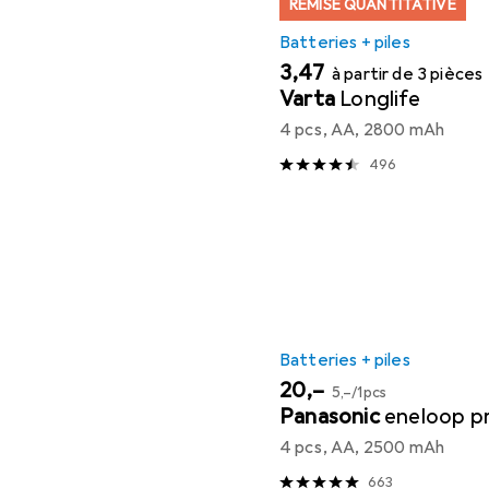
REMISE QUANTITATIVE
Batteries + piles
EUR
3,47
à partir de 3 pièces
Varta
Longlife
4 pcs, AA, 2800 mAh
496
Batteries + piles
EUR
EUR
20,–
5,–
/
1pcs
Panasonic
eneloop p
4 pcs, AA, 2500 mAh
663