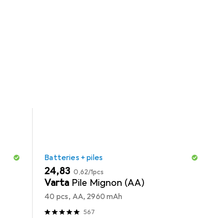
égories Tapis de souris, Batteries + piles et Webcam.
Batteries + piles
EUR
EUR
24,83
0,62
/
1pcs
Varta
Pile Mignon (AA)
40 pcs, AA, 2960 mAh
567