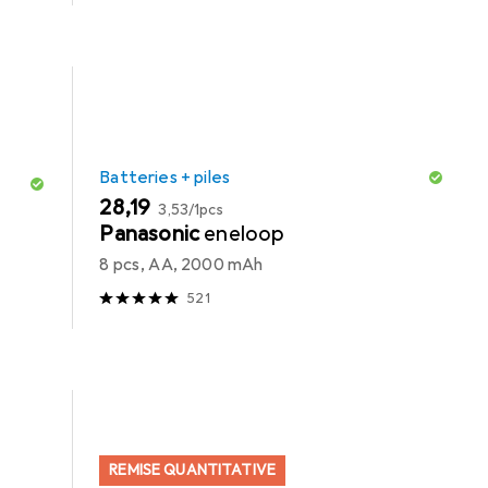
Batteries + piles
EUR
EUR
28,19
3,53
/
1pcs
Panasonic
eneloop
8 pcs, AA, 2000 mAh
521
REMISE QUANTITATIVE