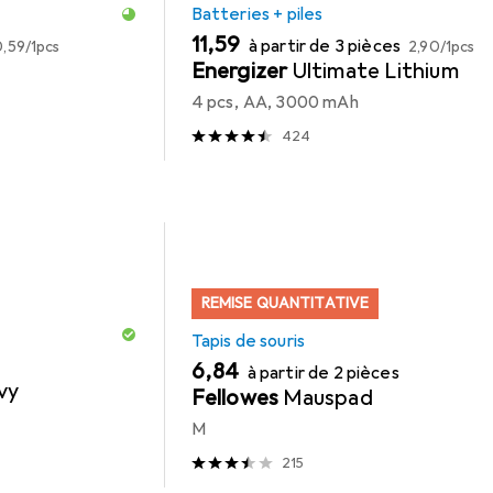
Batteries + piles
EUR
EUR
EUR
11,59
à partir de 3 pièces
0,59
/
1pcs
2,90
/
1pcs
Energizer
Ultimate Lithium
4 pcs, AA, 3000 mAh
424
REMISE QUANTITATIVE
Tapis de souris
EUR
6,84
à partir de 2 pièces
vy
Fellowes
Mauspad
M
215