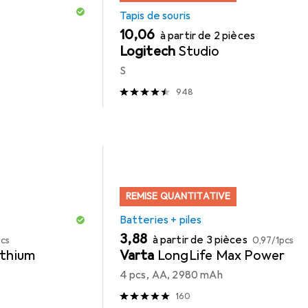
Tapis de souris
EUR
10,06
à partir de 2 pièces
Logitech
Studio
S
948
REMISE QUANTITATIVE
Batteries + piles
EUR
EUR
3,88
à partir de 3 pièces
pcs
0,97
/
1pcs
ithium
Varta
LongLife Max Power
4 pcs, AA, 2980 mAh
160