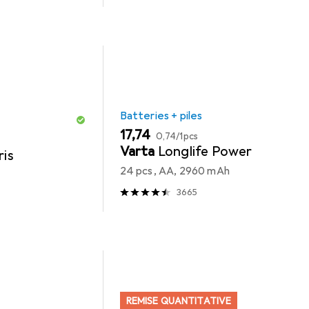
Batteries + piles
EUR
EUR
17,74
0,74
/
1pcs
Varta
Longlife Power
ris
24 pcs, AA, 2960 mAh
3665
REMISE QUANTITATIVE