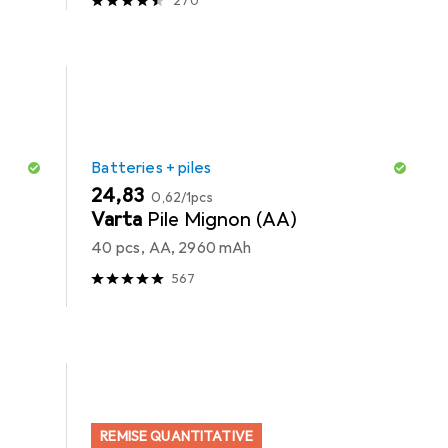
270
Batteries + piles
EUR
EUR
24,83
0,62
/
1pcs
Varta
Pile Mignon (AA)
40 pcs, AA, 2960 mAh
567
REMISE QUANTITATIVE