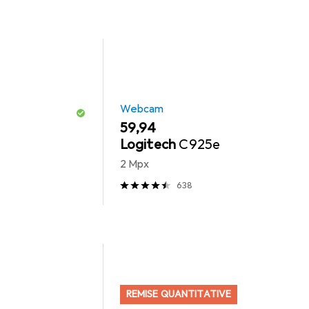
Webcam
EUR
59,94
Logitech
C925e
2 Mpx
638
REMISE QUANTITATIVE