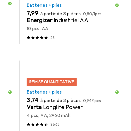
Batteries + piles
EUR
EUR
7,99
à partir de 3 pièces
0,80
/
1pcs
Energizer
Industriel AA
10 pcs, AA
23
REMISE QUANTITATIVE
Batteries + piles
EUR
EUR
3,74
à partir de 3 pièces
0,94
/
1pcs
Varta
Longlife Power
4 pcs, AA, 2960 mAh
3665