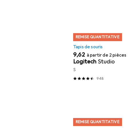
REMISE QUANTITATIVE
Tapis de souris
EUR
9,62
à partir de 2 pièces
Logitech
Studio
S
948
REMISE QUANTITATIVE