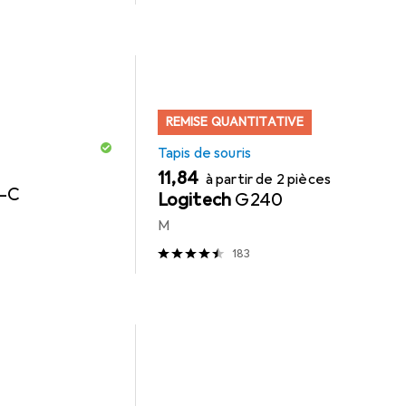
REMISE QUANTITATIVE
Tapis de souris
EUR
11,84
à partir de 2 pièces
B-C
Logitech
G240
M
183