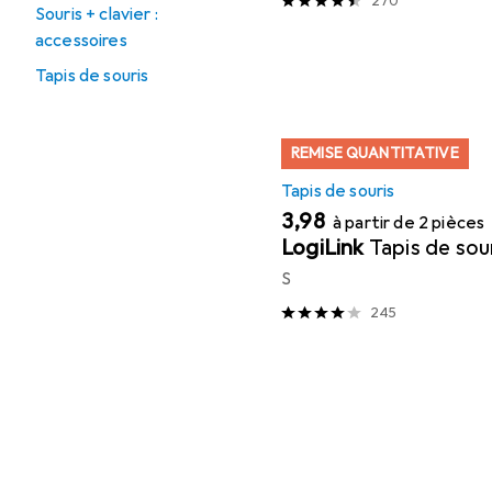
270
Souris + clavier :
accessoires
Tapis de souris
REMISE QUANTITATIVE
Tapis de souris
EUR
3,98
à partir de 2 pièces
LogiLink
Tapis de sou
S
245