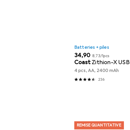
Batteries + piles
EUR
EUR
34,90
8,73
/
1pcs
Coast
Zithion-X US
4 pcs, AA, 2400 mAh
236
REMISE QUANTITATIVE