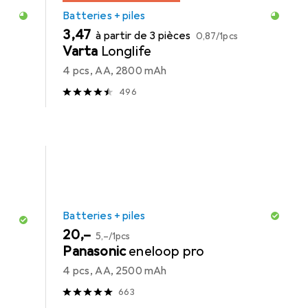
Batteries + piles
EUR
EUR
3,47
à partir de 3 pièces
0,87
/
1pcs
Varta
Longlife
4 pcs, AA, 2800 mAh
496
Batteries + piles
EUR
EUR
20,–
5,–
/
1pcs
Panasonic
eneloop pro
4 pcs, AA, 2500 mAh
663