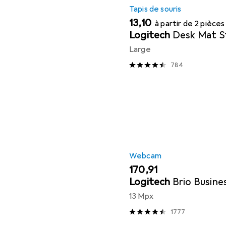
Tapis de souris
EUR
13,10
à partir de 2 pièces
Logitech
Desk Mat S
Large
784
Webcam
EUR
170,91
Logitech
Brio Busine
13 Mpx
1777