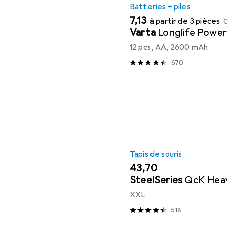
Batteries + piles
EUR
7,13
à partir de 3 pièces
Varta
Longlife Power
12 pcs, AA, 2600 mAh
670
Tapis de souris
EUR
43,70
SteelSeries
QcK Hea
XXL
518