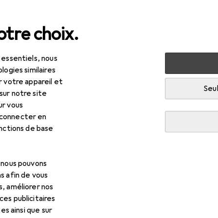
tre choix.
 essentiels, nous
 multimédia
Périphériques
Souris + claviers
Souris
logies similaires
r votre appareil et
Seul
sur notre site
R
75
ur vous
lock
Souris ergonomique
 connecter en
 fil
onctions de base
, nous pouvons
s afin de vous
 pour Delock Souris ergonom
s, améliorer nos
es publicitaires
tes ainsi que sur
cessoires compatibles avec le produit Delock Souris ergonomique