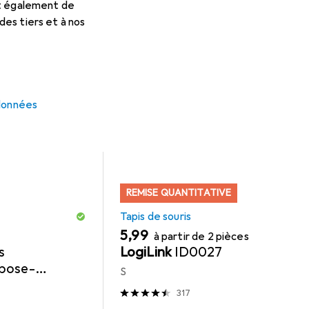
et également de
es tiers et à nos
ouris
Delock
Batteries + Piles
Webcam
 données
REMISE QUANTITATIVE
Tapis de souris
EUR
5,99
à partir de 2 pièces
s
LogiLink
ID0027
epose-
S
317