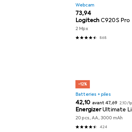
Webcam
EUR
73,94
Logitech
C920S Pro
2 Mpx
868
−12%
Batteries + piles
EUR
EUR
EUR
42,10
avant
47,69
2,10
/
1
Energizer
Ultimate L
20 pcs, AA, 3000 mAh
424