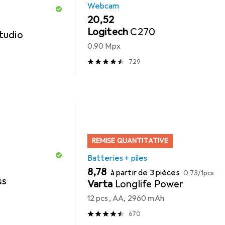
Webcam
EUR
20,52
Logitech
C270
tudio
0.90 Mpx
729
REMISE QUANTITATIVE
Batteries + piles
EUR
EUR
8,78
à partir de 3 pièces
0,73
/
1pcs
ss
Varta
Longlife Power
12 pcs, AA, 2960 mAh
670