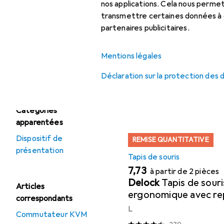
accessoires
nos applications. Cela nous perm
Webcam.
transmettre certaines données à d
Tapis de souris
partenaires publicitaires.
Populaire
Tapis De S
Mentions légales
Offres
Trier par
:
Pertinence
Déstockage Souris
Déclaration sur la protection des
Liste des produits
Catégories
apparentées
Dispositif de
REMISE QUANTITATIVE
présentation
Tapis de souris
EUR
7,73
à partir de 2 pièces
Delock
Tapis de souri
Articles
ergonomique avec r
correspondants
poignets, gris Gris
L
Commutateur KVM