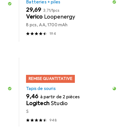
Batteries + piles
EUR
EUR
29,69
3,71
/
1pcs
Verico
Loopenergy
8 pcs, AA, 1700 mAh
194
REMISE QUANTITATIVE
Tapis de souris
EUR
9,46
à partir de 2 pièces
Logitech
Studio
S
948