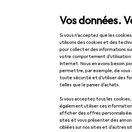
Recherche
Vos données. Vo
Si vous n’acceptez que les cookies
Navigation par catégorie
Tout l'assortiment
IT +
Tout l'assortiment
utilisons des cookies et des techno
pour collecter des informations su
IT + multimédia
votre comportement d’utilisation 
EU
21,
Internet. Nous en avons besoin po
Périphériques
De
permettre, par exemple, de vous
Sans
toute sécurité et d’utiliser des f
Souris + claviers
telles que le panier d’achats.
Capuchon
Si vous acceptez tous les cookies
Clavier
également utiliser ces information
Accessoires
afficher des offres personnalisée
Souris
sites et vous présenter des annonc
Souris + clavier :
ciblées sur nos sites et d’autres si
Ici, vous trouverez des ac