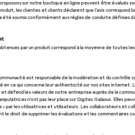
 proposons sur notre boutique en ligne peuvent être évalués sou
oduit, les clientes et clients déclarent que l'avis correspond bi
 a été soumis conformément aux règles de conduite définies d
uit
obtenues par un produit correspond à la moyenne de toutes les
 communauté est responsable de la modération et du contrôle 
en ce qui concerne leur authenticité sur nos sites Internet. L
ts et défend les valeurs de notre entreprise auprès de la comm
ipulatrices n’ont pas leur place sur Digitec Galaxus. Elles pe
» par les utilisatrices et utilisateurs. Les collaborateurs et c
t le droit de supprimer les évaluations et les commentaires c