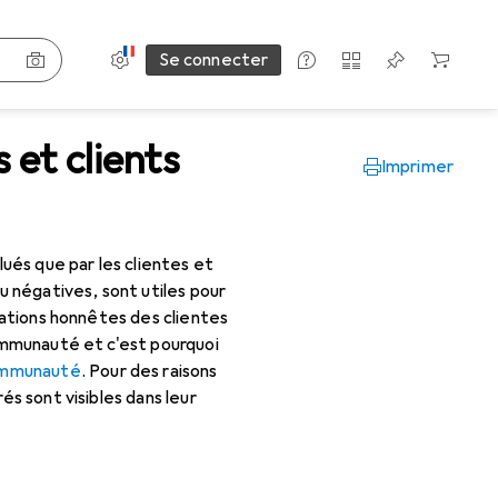
Paramètres
Compte client
Listes de comparaison
Listes d'envies
Panier
Se connecter
 et clients
Imprimer
lués que par les clientes et
u négatives, sont utiles pour
luations honnêtes des clientes
communauté et c'est pourquoi
communauté
. Pour des raisons
és sont visibles dans leur