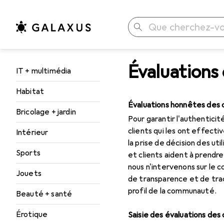
Recherche
Évaluations 
Navigation par catégorie
IT + multimédia
Habitat
Évaluations honnêtes des c
Bricolage + jardin
Pour garantir l'authenticit
clients qui les ont effecti
Intérieur
la prise de décision des ut
Sports
et clients aident à prendr
nous n'intervenons sur le 
Jouets
de transparence et de traça
profil de la communauté.
Beauté + santé
Érotique
Saisie des évaluations des 