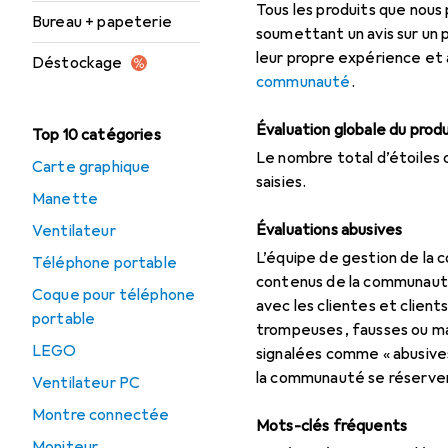
Tous les produits que nous
Bureau + papeterie
soumettant un avis sur un pr
leur propre expérience et
Déstockage
communauté
.
Évaluation globale du prod
Top 10 catégories
Le nombre total d’étoiles 
Carte graphique
saisies.
Manette
Évaluations abusives
Ventilateur
L’équipe de gestion de la
Téléphone portable
contenus de la communauté 
Coque pour téléphone
avec les clientes et clien
portable
trompeuses, fausses ou man
LEGO
signalées comme « abusives 
la communauté se réserven
Ventilateur PC
Montre connectée
Mots-clés fréquents
Moniteur