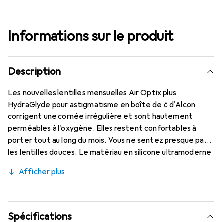
Informations sur le produit
Description
Les nouvelles lentilles mensuelles Air Optix plus
HydraGlyde pour astigmatisme en boîte de 6 d'Alcon
corrigent une cornée irrégulière et sont hautement
perméables à l'oxygène. Elles restent confortables à
porter tout au long du mois. Vous ne sentez presque pas
les lentilles douces. Le matériau en silicone ultramoderne
(Lotrafilcon B avec 33% d'hydratation) associé à la
Afficher plus
matrice d'humidité HydraGlyde éprouvée est combiné
avec la technologie SmartShield reconnue, offrant les
meilleures caractéristiques de port que vous connaissez.
Un port confortable et sans gêne des lentilles mensuelles
Spécifications