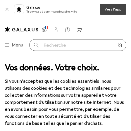
Galaxus
Vers l'app
Trouvez et commandez plus vite
Paramètres
Compte client
Listes de comparaison
Listes d'envies
Panier
Navigation par catégorie
Menu
Recherche
entilles de contact
Vos données. Votre choix.
Air Optix plus HydraGlyde pour l'astigmatisme
Si vous n’acceptez que les cookies essentiels, nous
utilisons des cookies et des technologies similaires pour
1 Image
collecter des informations sur votre appareil et votre
EUR
46,89
comportement d’utilisation sur notre site Internet. Nous
EUR
7,81
/
1pcs
Air Optix
plus HydraGlyde pour
en avons besoin pour vous permettre, par exemple, de
vous connecter en toute sécurité et d’utiliser des
l'astigmatisme
fonctions de base telles que le panier d’achats.
-5, Lentille mensuelle, 6 pcs, Torique