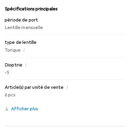
toute la journée.
Spécifications principales
période de port
Lentille mensuelle
type de lentille
i
Torique
i
Dioptrie
-5
i
Article(s) par unité de vente
6 pcs
Afficher plus