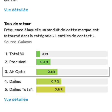
Vue détaillée
Taux de retour
Fréquence à laquelle un produit de cette marque est
retourné dans la catégorie « Lentilles de contact ».
Source: Galaxus
1.
Total 30
0,1
%
0,1
%
2.
Precision1
0,4
%
0,4
%
3.
Air Optix
0,6
%
0,6
%
4.
Dailies
0,7
%
0,7
%
5.
Dailies Total1
0,8
%
0,8
%
Vue détaillée