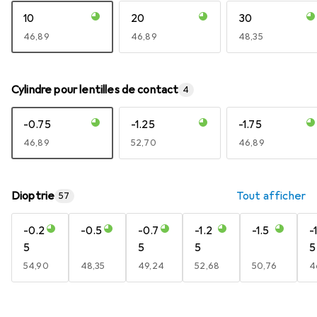
10
20
30
EUR
46,89
EUR
46,89
EUR
48,35
Cylindre pour lentilles de contact
4
-0.75
-1.25
-1.75
EUR
46,89
EUR
52,70
EUR
46,89
Dioptrie
Tout afficher
57
-0.2
-0.5
-0.7
-1.2
-1.5
-
5
5
5
5
EUR
54,90
EUR
48,35
EUR
49,24
EUR
52,68
EUR
50,76
E
4