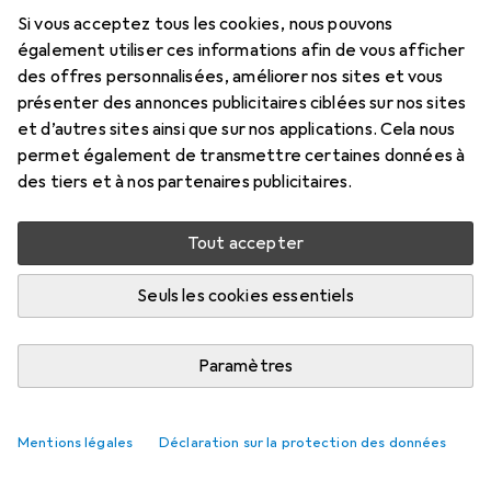
Si vous acceptez tous les cookies, nous pouvons
Prix en EUR TVA incl.
également utiliser ces informations afin de vous afficher
des offres personnalisées, améliorer nos sites et vous
Évaluations
présenter des annonces publicitaires ciblées sur nos sites
et d’autres sites ainsi que sur nos applications. Cela nous
permet également de transmettre certaines données à
des tiers et à nos partenaires publicitaires.
Livré entre lun, 17/8 et mer, 19/8
Plus de 10 pièces en stock chez le fournisseur
Tout accepter
Ajouter au panier
Seuls les cookies essentiels
Comparer
Ajouter à la liste
Paramètres
livraison gratuite
Mentions légales
Déclaration sur la protection des données
Axe des lentilles de contact
Tout afficher
18