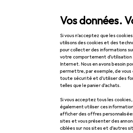
Recherche
Vos données. Vo
Si vous n’acceptez que les cookies
Navigation par catégorie
Tout l'assortiment
Bea
Tout l'assortiment
utilisons des cookies et des techno
pour collecter des informations su
Beauté + santé
votre comportement d’utilisation 
Internet. Nous en avons besoin po
Santé
permettre, par exemple, de vous
toute sécurité et d’utiliser des f
Optique
telles que le panier d’achats.
Lentilles de contact
Si vous acceptez tous les cookies
Lentilles de contact
également utiliser ces information
colorées
afficher des offres personnalisée
sites et vous présenter des annonc
Lunettes
ciblées sur nos sites et d’autres si
d'ordinateur