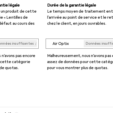
ntie légale
Durée de la garantie légale
 un produit de cette
Le temps moyen de traitement ent
e « Lentilles de
l'arrivée au point de service et le re
défaut au cours des
chez le client, en jours ouvrables.
i
Air Optix
nnées insuffisantes
Données insuffi
i
i
i
i
nnées insuffisantes
nnées insuffisantes
nnées insuffisantes
nnées insuffisantes
Données insuffi
Données insuffi
Données insuffi
Données insuffi
 n’avons pas encore
Malheureusement, nous n’avons pas
 cette catégorie
assez de données pour cette catég
 de quotas.
pour vous montrer plus de quotas.