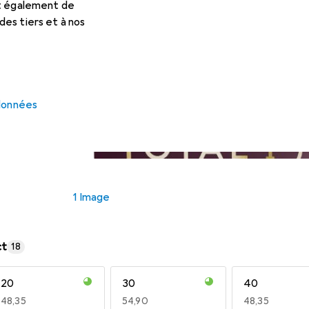
et également de
es tiers et à nos
 données
1 Image
ct
18
20
30
40
EUR
48,35
EUR
54,90
EUR
48,35