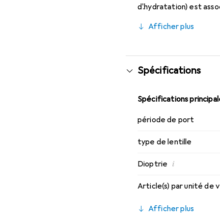
d'hydratation) est asso
SmartShield, offrant le
Afficher plus
des lentilles mensuelles
Spécifications
Spécifications principa
période de port
type de lentille
i
Dioptrie
Article(s) par unité de
Afficher plus