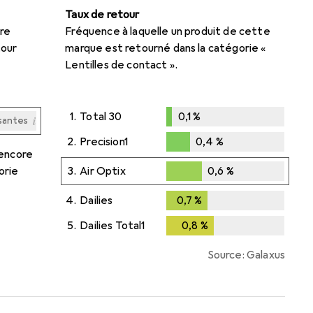
Taux de retour
re
Fréquence à laquelle un produit de cette
tour
marque est retourné dans la catégorie «
Lentilles de contact ».
1.
Total 30
0,1
%
i
santes
0,1
%
i
i
i
i
santes
santes
santes
santes
2.
Precision1
0,4
%
 encore
0,4
%
orie
3.
Air Optix
0,6
%
0,6
%
4.
Dailies
0,7
%
0,7
%
5.
Dailies Total1
0,8
%
0,8
%
Source: Galaxus