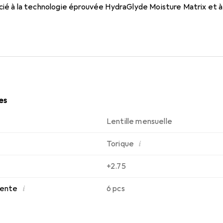
cié à la technologie éprouvée HydraGlyde Moisture Matrix et à
s meilleures caractéristiques de port que vous connaissez. Un
 toute la journée.
les
Lentille mensuelle
i
Torique
+2.75
i
 vente
6 pcs