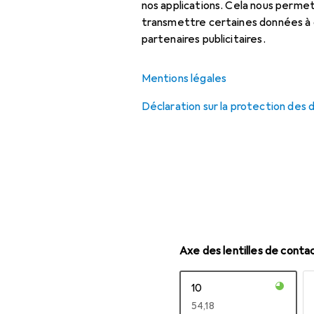
nos applications. Cela nous perm
Lunettes de lecture
transmettre certaines données à d
partenaires publicitaires.
Mentions légales
Déclaration sur la protection des
Axe des lentilles de conta
10
EUR
54,18