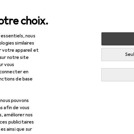
tre choix.
 essentiels, nous
uté + santé
Santé
Optique
Lentilles de contact
logies similaires
r votre appareil et
Seul
sur notre site
ur vous
 connecter en
onctions de base
, nous pouvons
s afin de vous
s, améliorer nos
es publicitaires
tes ainsi que sur