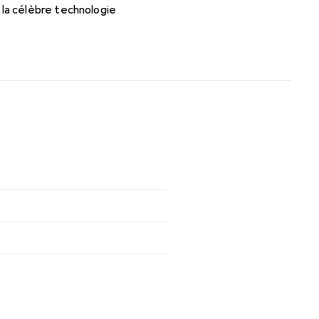
 la célèbre technologie
 port confortable et sans gêne