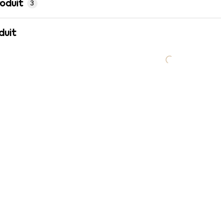
roduit
3
duit