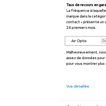
Taux de recours en gara
La fréquence à laquelle
marque dans la catégori
contact » présente un 
24 premiers mois.
Air Optix
Do
Do
Do
Do
Do
Malheureusement, nous
assez de données pour
pour vous montrer plus
Vue détaillée