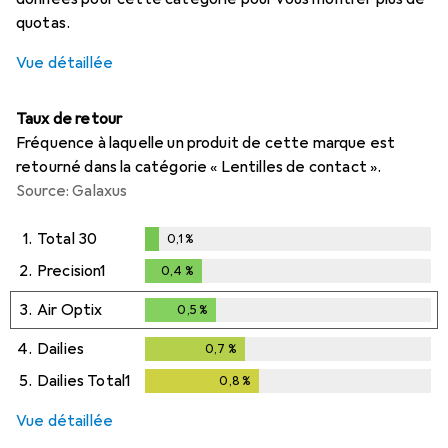
quotas.
Vue détaillée
Taux de retour
Fréquence à laquelle un produit de cette marque est
retourné dans la catégorie « Lentilles de contact ».
Source: Galaxus
1.
Total 30
0,1
%
0,1
%
2.
Precision1
0,4
%
0,4
%
3.
Air Optix
0,5
%
0,5
%
4.
Dailies
0,7
%
0,7
%
5.
Dailies Total1
0,8
%
0,8
%
Vue détaillée