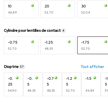
10
20
30
EUR
46,89
EUR
52,70
EUR
52,04
Cylindre pour lentilles de contact
4
-0.75
-1.25
-1.75
EUR
52,70
EUR
48,35
EUR
52,70
Dioptrie
Tout afficher
57
-0.
-0.
-0.7
-1.2
-1.5
-1
25
5
5
5
5
EUR
54,90
EUR
48,35
EUR
48,35
EUR
52,70
EUR
46,89
E
51