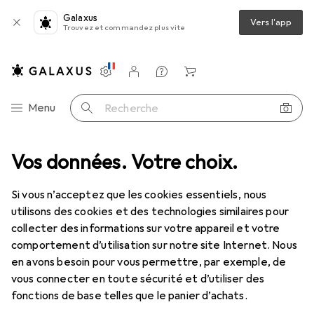
Galaxus
Vers l'app
Trouvez et commandez plus vite
Paramètres
Compte client
Listes de comparaison
Listes d'envies
Panier
Navigation par catégorie
Menu
Recherche
entilles de contact
Vos données. Votre choix.
Air Optix plus HydraGlyde pour l'astigmatisme
Si vous n’acceptez que les cookies essentiels, nous
utilisons des cookies et des technologies similaires pour
1 Image
collecter des informations sur votre appareil et votre
EUR
52,70
comportement d’utilisation sur notre site Internet. Nous
EUR
8,78
/
1pcs
Air Optix
plus HydraGlyde pour
en avons besoin pour vous permettre, par exemple, de
vous connecter en toute sécurité et d’utiliser des
l'astigmatisme
fonctions de base telles que le panier d’achats.
-3, Lentille mensuelle, 6 pcs, Torique