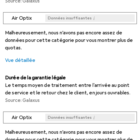
Source: Galaxus
i
Air Optix
Données insuffisantes
i
i
i
i
Données insuffisantes
Données insuffisantes
Données insuffisantes
Données insuffisantes
Malheureusement, nous n’avons pas encore assez de
données pour cette catégorie pour vous montrer plus de
quotas.
Vue détaillée
Durée de la garantie légale
Le temps moyen de traitement entre l'arrivée au point
de service et le retour chez le client, en jours ouvrables.
Source: Galaxus
i
Air Optix
Données insuffisantes
i
i
i
i
Données insuffisantes
Données insuffisantes
Données insuffisantes
Données insuffisantes
Malheureusement, nous n’avons pas encore assez de
données pour cette catégorie pour vous montrer plus de