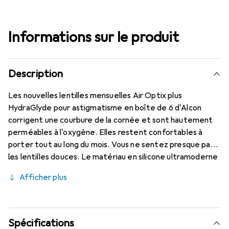
Informations sur le produit
Description
Les nouvelles lentilles mensuelles Air Optix plus
HydraGlyde pour astigmatisme en boîte de 6 d'Alcon
corrigent une courbure de la cornée et sont hautement
perméables à l'oxygène. Elles restent confortables à
porter tout au long du mois. Vous ne sentez presque pas
les lentilles douces. Le matériau en silicone ultramoderne
(Lotrafilcon B avec 33% d'hydratation) est combiné avec
Afficher plus
la technologie éprouvée HydraGlyde Moisture Matrix et
la célèbre technologie SmartShield, offrant les meilleures
caractéristiques de port que vous connaissez. Un port
confortable et sans gêne des lentilles mensuelles toute
Spécifications