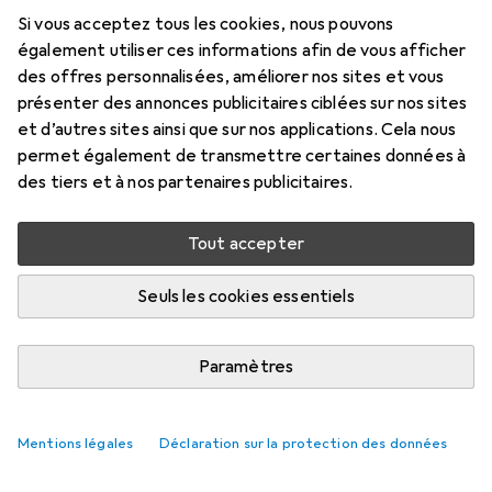
Si vous acceptez tous les cookies, nous pouvons
Prix en EUR TVA incl.
également utiliser ces informations afin de vous afficher
des offres personnalisées, améliorer nos sites et vous
Évaluations
présenter des annonces publicitaires ciblées sur nos sites
et d’autres sites ainsi que sur nos applications. Cela nous
permet également de transmettre certaines données à
des tiers et à nos partenaires publicitaires.
Livré entre ven, 14/8 et mar, 18/8
Plus de 10 pièces en stock chez le fournisseur
Tout accepter
Ajouter au panier
Seuls les cookies essentiels
Comparer
Ajouter à la liste
Paramètres
livraison gratuite
Mentions légales
Déclaration sur la protection des données
Axe des lentilles de contact
Tout afficher
18