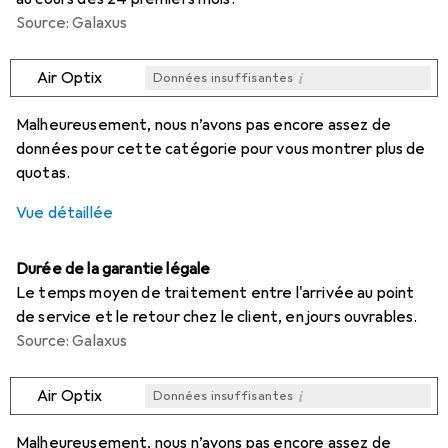
Source: Galaxus
i
Air Optix
Données insuffisantes
i
i
i
i
Données insuffisantes
Données insuffisantes
Données insuffisantes
Données insuffisantes
Malheureusement, nous n’avons pas encore assez de
données pour cette catégorie pour vous montrer plus de
quotas.
Vue détaillée
Durée de la garantie légale
Le temps moyen de traitement entre l'arrivée au point
de service et le retour chez le client, en jours ouvrables.
Source: Galaxus
i
Air Optix
Données insuffisantes
i
i
i
i
Données insuffisantes
Données insuffisantes
Données insuffisantes
Données insuffisantes
Malheureusement, nous n’avons pas encore assez de