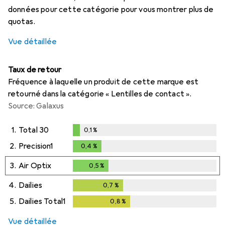
données pour cette catégorie pour vous montrer plus de
quotas.
Vue détaillée
Taux de retour
Fréquence à laquelle un produit de cette marque est
retourné dans la catégorie « Lentilles de contact ».
Source: Galaxus
1.
Total 30
0,1
%
0,1
%
2.
Precision1
0,4
%
0,4
%
3.
Air Optix
0,5
%
0,5
%
4.
Dailies
0,7
%
0,7
%
5.
Dailies Total1
0,8
%
0,8
%
Vue détaillée