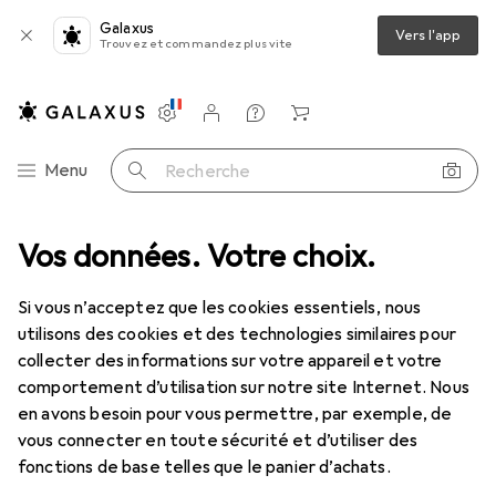
Galaxus
Vers l'app
Trouvez et commandez plus vite
Paramètres
Compte client
Listes de comparaison
Listes d'envies
Panier
Navigation par catégorie
Menu
Recherche
entilles de contact
Vos données. Votre choix.
Air Optix plus HydraGlyde pour l'astigmatisme
Si vous n’acceptez que les cookies essentiels, nous
utilisons des cookies et des technologies similaires pour
1 Image
collecter des informations sur votre appareil et votre
EUR
54,90
comportement d’utilisation sur notre site Internet. Nous
EUR
9,16
/
1pcs
Air Optix
plus HydraGlyde pour
en avons besoin pour vous permettre, par exemple, de
vous connecter en toute sécurité et d’utiliser des
l'astigmatisme
fonctions de base telles que le panier d’achats.
-5.75, Lentille mensuelle, 6 pcs, Torique