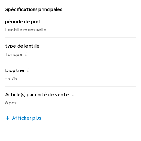
long de la journée.
Spécifications principales
période de port
Lentille mensuelle
type de lentille
i
Torique
i
Dioptrie
-5.75
i
Article(s) par unité de vente
6 pcs
Afficher plus