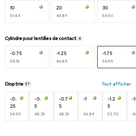
10
20
30
EUR
51,44
EUR
46,89
EUR
54,90
Cylindre pour lentilles de contact
4
-0.75
-1.25
-1.75
EUR
54,18
EUR
46,89
EUR
54,90
Dioptrie
Tout afficher
57
-0.
-0.
-0.7
-1
-1.2
-1
25
5
5
5
EUR
54,90
EUR
48,35
EUR
48,35
EUR
46,89
EUR
52,70
E
4