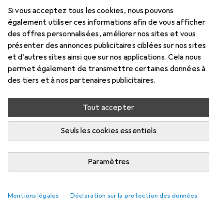
Si vous acceptez tous les cookies, nous pouvons
Prix en EUR TVA incl.
également utiliser ces informations afin de vous afficher
des offres personnalisées, améliorer nos sites et vous
Évaluations
présenter des annonces publicitaires ciblées sur nos sites
et d’autres sites ainsi que sur nos applications. Cela nous
permet également de transmettre certaines données à
des tiers et à nos partenaires publicitaires.
Livré entre ven, 14/8 et mar, 18/8
Plus de 10 pièces en stock chez le fournisseur
Tout accepter
Ajouter au panier
Seuls les cookies essentiels
Comparer
Ajouter à la liste
Paramètres
livraison gratuite
Mentions légales
Déclaration sur la protection des données
Axe des lentilles de contact
Tout afficher
18