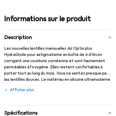
Informations sur le produit
Description
Les nouvelles lentilles mensuelles Air Optix plus
HydraGlyde pour astigmatisme en boîte de 6 d'Alcon
corrigent une courbure cornéenne et sont hautement
perméables à l'oxygène. Elles restent confortables à
porter tout au long du mois. Vous ne sentez presque pas
les lentilles douces. Le matériau en silicone ultramoderne
(Lotrafilcon B avec 33 % d'hydratation) est combiné avec
Afficher plus
la technologie éprouvée HydraGlyde Moisture Matrix et
la célèbre technologie SmartShield, offrant les meilleures
caractéristiques de port que vous connaissez. Un port
confortable et sans gêne des lentilles mensuelles tout au
Spécifications