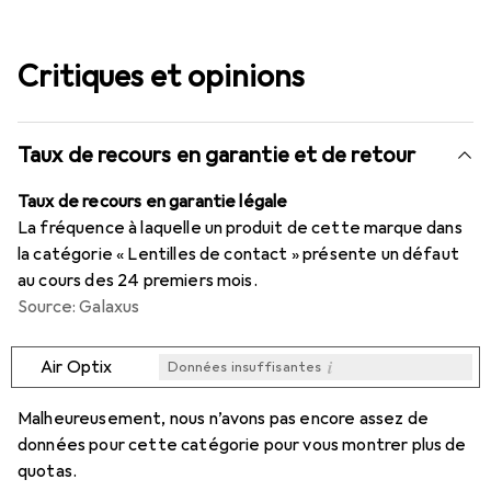
Critiques et opinions
Taux de recours en garantie et de retour
Taux de recours en garantie légale
La fréquence à laquelle un produit de cette marque dans
la catégorie « Lentilles de contact » présente un défaut
au cours des 24 premiers mois.
Source: Galaxus
i
Air Optix
Données insuffisantes
i
i
i
i
Données insuffisantes
Données insuffisantes
Données insuffisantes
Données insuffisantes
Malheureusement, nous n’avons pas encore assez de
données pour cette catégorie pour vous montrer plus de
quotas.