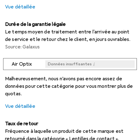
Vue détaillée
Durée de la garantie légale
Le temps moyen de traitement entre l'arrivée au point
de service et le retour chez le client, en jours ouvrables.
Source: Galaxus
i
Air Optix
Données insuffisantes
i
i
i
i
Données insuffisantes
Données insuffisantes
Données insuffisantes
Données insuffisantes
Malheureusement, nous n’avons pas encore assez de
données pour cette catégorie pour vous montrer plus de
quotas.
Vue détaillée
Taux de retour
Fréquence à laquelle un produit de cette marque est
retourné dans la catégorie « Lentilles de contact ».