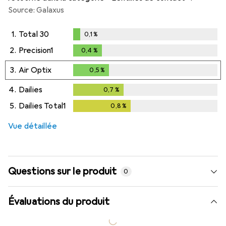
Source: Galaxus
1.
Total 30
0,1
%
0,1
%
2.
Precision1
0,4
%
0,4
%
3.
Air Optix
0,5
%
0,5
%
4.
Dailies
0,7
%
0,7
%
5.
Dailies Total1
0,8
%
0,8
%
Vue détaillée
Questions sur le produit
0
Évaluations du produit