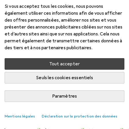
Si vous acceptez tous les cookies, nous pouvons
également utiliser ces informations afin de vous afficher
Évaluations
des offres personnalisées, améliorer nos sites et vous
7
présenter des annonces publicitaires ciblées sur nos sites
et d’autres sites ainsi que sur nos applications. Cela nous
permet également de transmettre certaines données à
Livré entre jeu, 13/8 et lun, 17/8
des tiers et à nos partenaires publicitaires.
Plus de 10 pièces en stock chez le fournisseur
Tout accepter
Ajouter au panier
Seuls les cookies essentiels
Comparer
Ajouter à la liste
livraison gratuite
Paramètres
Addition de lentilles de contact
Mentions légales
Déclaration sur la protection des données
3