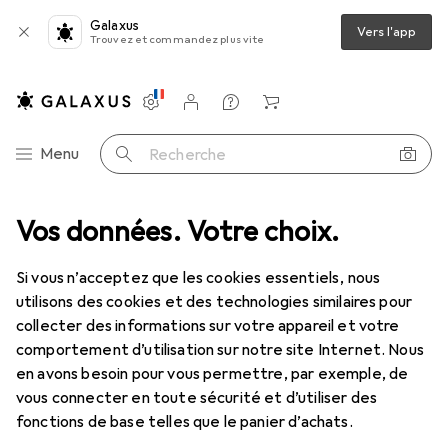
Galaxus
Vers l'app
Trouvez et commandez plus vite
Paramètres
Compte client
Listes de comparaison
Listes d'envies
Panier
Navigation par catégorie
Menu
Recherche
que
Vos données. Votre choix.
Lentilles de contact
Air Optix plus HydraGlyde Multifocal
Si vous n’acceptez que les cookies essentiels, nous
utilisons des cookies et des technologies similaires pour
1 Image
collecter des informations sur votre appareil et votre
EUR
63,90
comportement d’utilisation sur notre site Internet. Nous
EUR
10,66
/
1pcs
Air Optix
plus HydraGlyde Multifocal
en avons besoin pour vous permettre, par exemple, de
vous connecter en toute sécurité et d’utiliser des
+5.25, Lentille mensuelle, 6 pcs, Multifocal
fonctions de base telles que le panier d’achats.
Prix en EUR TVA incl.