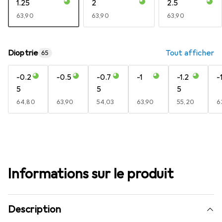
1.25
2
2.5
EUR
63,90
EUR
63,90
EUR
63,90
Dioptrie
Tout afficher
65
-0.2
-0.5
-0.7
-1
-1.2
-
5
5
5
EUR
64,80
EUR
63,90
EUR
54,03
EUR
63,90
EUR
55,20
E
6
Informations sur le produit
Description