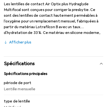
Les lentilles de contact Air Optix plus Hydraglyde
Multifocal sont conçues pour corriger la presbytie. Ce
sont des lentilles de contact hautement perméables à
l'oxygène pour un remplacement mensuel, fabriquées à
partir du matériau Lotrafilcon B avec un taux
d'hydratation de 33 %. Ce matériau en silicone moderne,
associé à la technologie éprouvée HydraGlyde Moisture
Afficher plus
Matrix, est combiné avec la technologie SmartShield bien
connue, garantissant une humidification optimale de la
surface oculaire et, par conséquent, un confort de port
durable. Grâce à la technologie Precision Transition
Spécifications
Design, une vision nette à toutes les distances est
rendue possible.
Spécifications principales
période de port
Lentille mensuelle
type de lentille