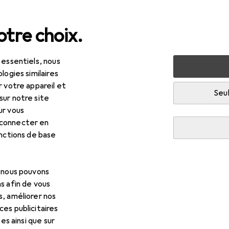
tre choix.
 essentiels, nous
uté + santé
Santé
Optique
Lentilles de contact
logies similaires
r votre appareil et
Seul
sur notre site
ur vous
 connecter en
onctions de base
, nous pouvons
s afin de vous
s, améliorer nos
es publicitaires
tes ainsi que sur