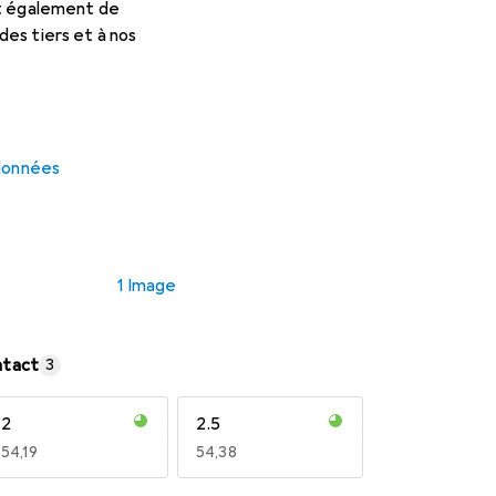
et également de
es tiers et à nos
 données
1 Image
ntact
3
2
2.5
EUR
54,19
EUR
54,38