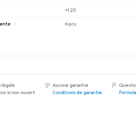
+1.25
i
 vente
6 pcs
 légale
Aucune garantie
Questio
our si non ouvert
Conditions de garantie
Formula