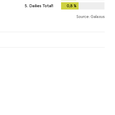
5.
Dailies Total1
0,8
%
0,8
%
Source: Galaxus