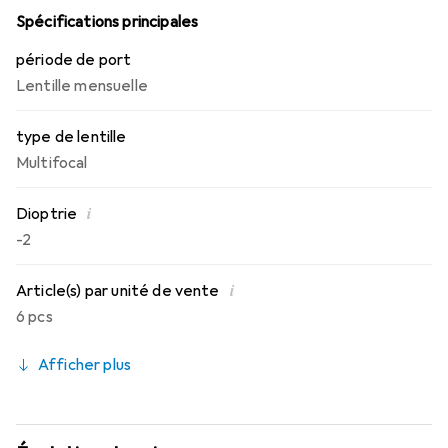
rendue possible.
Spécifications principales
période de port
Lentille mensuelle
type de lentille
Multifocal
i
Dioptrie
-2
i
Article(s) par unité de vente
6 pcs
Afficher plus