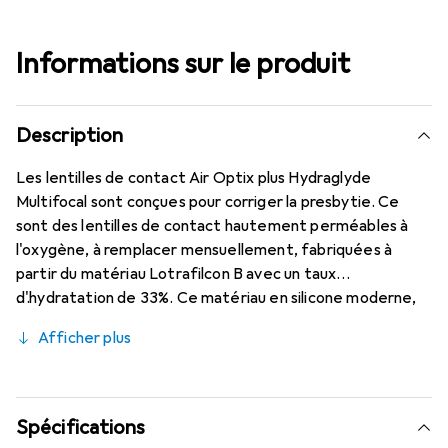
Informations sur le produit
Description
Les lentilles de contact Air Optix plus Hydraglyde
Multifocal sont conçues pour corriger la presbytie. Ce
sont des lentilles de contact hautement perméables à
l'oxygène, à remplacer mensuellement, fabriquées à
partir du matériau Lotrafilcon B avec un taux
d'hydratation de 33%. Ce matériau en silicone moderne,
associé à la technologie éprouvée HydraGlyde Moisture
Afficher plus
Matrix, est combiné avec la technologie SmartShield bien
connue, garantissant une humidification optimale de la
surface de l'œil et, par conséquent, un confort de port
durable. Grâce à la technologie Precision Transition
Spécifications
Design, une vision nette à toutes les distances est