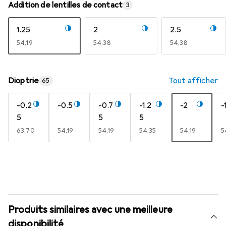
Addition de lentilles de contact
3
1.25
2
2.5
EUR
54,19
EUR
54,38
EUR
54,38
Dioptrie
Tout afficher
65
-0.2
-0.5
-0.7
-1.2
-2
-
5
5
5
EUR
63,70
EUR
54,19
EUR
54,19
EUR
54,35
EUR
54,19
E
5
Produits similaires avec une meilleure
disponibilité