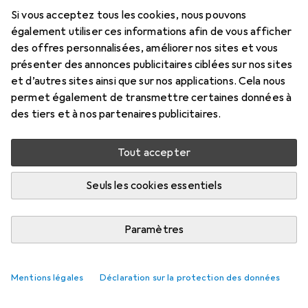
Si vous acceptez tous les cookies, nous pouvons
également utiliser ces informations afin de vous afficher
Évaluations
des offres personnalisées, améliorer nos sites et vous
9
présenter des annonces publicitaires ciblées sur nos sites
et d’autres sites ainsi que sur nos applications. Cela nous
permet également de transmettre certaines données à
Livré entre mer, 19/8 et ven, 21/8
des tiers et à nos partenaires publicitaires.
Plus de 10 pièces en stock chez le fournisseur
M'informer si le produit est disponible plus tôt
Tout accepter
Seuls les cookies essentiels
Ajouter au panier
Comparer
Paramètres
Ajouter à la liste
livraison gratuite
Mentions légales
Déclaration sur la protection des données