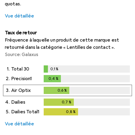
quotas.
Vue détaillée
Taux de retour
Fréquence à laquelle un produit de cette marque est
retourné dans la catégorie « Lentilles de contact ».
Source: Galaxus
1.
Total 30
0,1
%
0,1
%
2.
Precision1
0,4
%
0,4
%
3.
Air Optix
0,6
%
0,6
%
4.
Dailies
0,7
%
0,7
%
5.
Dailies Total1
0,8
%
0,8
%
Vue détaillée