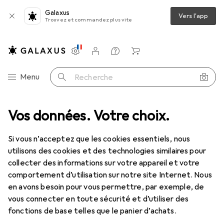
Galaxus
Vers l'app
Trouvez et commandez plus vite
Paramètres
Compte client
Listes de comparaison
Listes d'envies
Panier
Navigation par catégorie
Menu
Recherche
que
Vos données. Votre choix.
Lentilles de contact
Air Optix plus HydraGlyde Multifocal
Si vous n’acceptez que les cookies essentiels, nous
utilisons des cookies et des technologies similaires pour
1 Image
collecter des informations sur votre appareil et votre
EUR
54,19
comportement d’utilisation sur notre site Internet. Nous
EUR
9,04
/
1pcs
Air Optix
plus HydraGlyde Multifocal
en avons besoin pour vous permettre, par exemple, de
vous connecter en toute sécurité et d’utiliser des
-2, Lentille mensuelle, 6 pcs, Multifocal
fonctions de base telles que le panier d’achats.
Prix en EUR TVA incl.