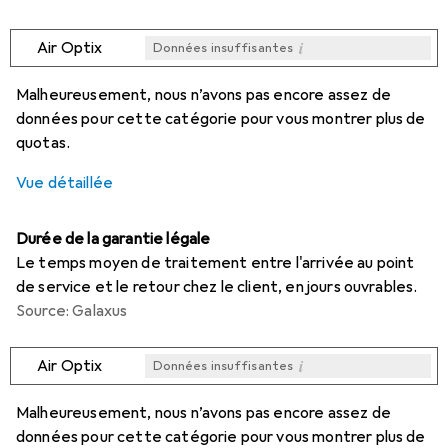
i
Air Optix
Données insuffisantes
i
i
i
i
Données insuffisantes
Données insuffisantes
Données insuffisantes
Données insuffisantes
Malheureusement, nous n’avons pas encore assez de
données pour cette catégorie pour vous montrer plus de
quotas.
Vue détaillée
Durée de la garantie légale
Le temps moyen de traitement entre l'arrivée au point
de service et le retour chez le client, en jours ouvrables.
Source: Galaxus
i
Air Optix
Données insuffisantes
i
i
i
i
Données insuffisantes
Données insuffisantes
Données insuffisantes
Données insuffisantes
Malheureusement, nous n’avons pas encore assez de
données pour cette catégorie pour vous montrer plus de