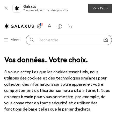
Galaxus
Vers l'app
Trouvez et commandez plus vite
Paramètres
Compte client
Listes de comparaison
Listes d'envies
Panier
Navigation par catégorie
Menu
Recherche
Vos données. Votre choix.
Beauté + santé
Santé
Optique
Lunettes d'ordinateur
Lunettes d'ordinateur
Si vous n’acceptez que les cookies essentiels, nous
utilisons des cookies et des technologies similaires pour
collecter des informations sur votre appareil et votre
Produits
Forum
comportement d’utilisation sur notre site Internet. Nous
en avons besoin pour vous permettre, par exemple, de
vous connecter en toute sécurité et d’utiliser des
Discussions dans Lunettes d'ordinateur
fonctions de base telles que le panier d’achats.
Commencer la discussion