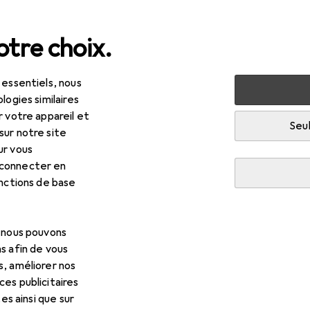
tre choix.
 essentiels, nous
ets
Jeux d'extérieur
Jeux d'extérieur
Slackline
logies similaires
r votre appareil et
Seul
sur notre site
ur vous
 connecter en
onctions de base
, nous pouvons
s afin de vous
s, améliorer nos
es publicitaires
tes ainsi que sur