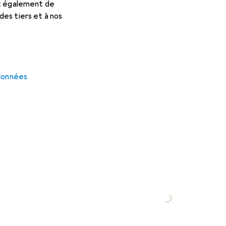
et également de
es tiers et à nos
 données