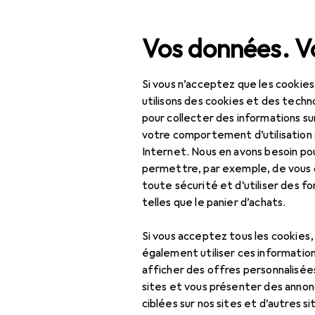
Recherche
Vos données. Vo
Si vous n’acceptez que les cookies
Navigation par catégorie
Tout l'assortiment
Jou
Tout l'assortiment
utilisons des cookies et des techno
pour collecter des informations su
Slackline
Jouets
votre comportement d’utilisation 
Internet. Nous en avons besoin po
Jeux d'extérieur
permettre, par exemple, de vous
toute sécurité et d’utiliser des f
Jeux d'extérieur
Produits
Forum
telles que le panier d’achats.
Aire de jeux
Si vous acceptez tous les cookies
Bac à sable
également utiliser ces information
afficher des offres personnalisée
Balançoire
sites et vous présenter des annonc
Banc de jardin pour
ciblées sur nos sites et d’autres si