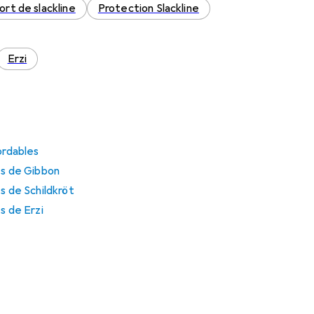
rt de slackline
Protection Slackline
Erzi
ordables
es de Gibbon
s de Schildkröt
s de Erzi