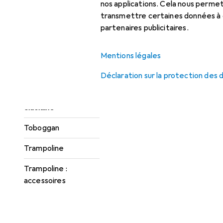
enfant
nos applications. Cela nous perm
transmettre certaines données à d
Cabane
partenaires publicitaires.
Jeux d'extérieur :
accessoires
Mentions légales
Jouets pour bac à
Déclaration sur la protection des
sable
Slackline
Toboggan
Trampoline
Trampoline :
accessoires