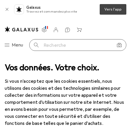
Galaxus
Vers l'app
Trouvez et commandez plus vite
Paramètres
Compte client
Listes de comparaison
Listes d'envies
Panier
Navigation par catégorie
Menu
Recherche
et
Vos données. Votre choix.
Véhicules télécommandés
Électronique RC
Chargeur RC
Chargeur RC
Si vous n’acceptez que les cookies essentiels, nous
utilisons des cookies et des technologies similaires pour
collecter des informations sur votre appareil et votre
Produits
Forum
comportement d’utilisation sur notre site Internet. Nous
en avons besoin pour vous permettre, par exemple, de
vous connecter en toute sécurité et d’utiliser des
fonctions de base telles que le panier d’achats.