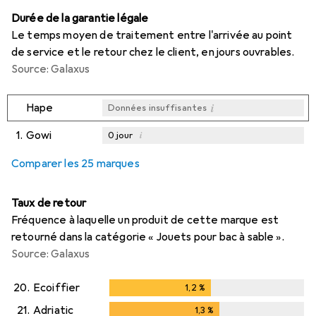
Durée de la garantie légale
Le temps moyen de traitement entre l'arrivée au point
de service et le retour chez le client, en jours ouvrables.
Source: Galaxus
i
Hape
Données insuffisantes
1.
Gowi
i
0
jour
i
i
i
Données insuffisantes
Données insuffisantes
Données insuffisantes
Comparer les 25 marques
Taux de retour
Fréquence à laquelle un produit de cette marque est
retourné dans la catégorie « Jouets pour bac à sable ».
Source: Galaxus
20.
Ecoiffier
1,2
%
1,2
%
21.
Adriatic
1,3
%
1,3
%