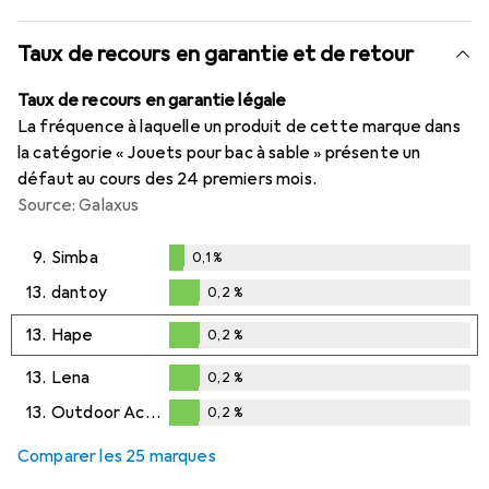
Taux de recours en garantie et de retour
Taux de recours en garantie légale
La fréquence à laquelle un produit de cette marque dans
la catégorie « Jouets pour bac à sable » présente un
défaut au cours des 24 premiers mois.
Source: Galaxus
9.
Simba
0,1
%
0,1
%
13.
dantoy
0,2
%
0,2
%
13.
Hape
0,2
%
0,2
%
13.
Lena
0,2
%
0,2
%
13.
Outdoor Active
0,2
%
0,2
%
Comparer les 25 marques