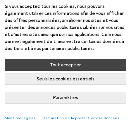
Si vous acceptez tous les cookies, nous pouvons
Prix en EUR TVA incl.
également utiliser ces informations afin de vous afficher
des offres personnalisées, améliorer nos sites et vous
Évaluations
présenter des annonces publicitaires ciblées sur nos sites
1
et d’autres sites ainsi que sur nos applications. Cela nous
permet également de transmettre certaines données à
des tiers et à nos partenaires publicitaires.
Livré entre lun, 17/8 et mer, 19/8
Plus de 10 pièces en stock chez le fournisseur
Tout accepter
M'informer si le produit est disponible plus tôt
Seuls les cookies essentiels
1 pièce
2 pièces
3 pièces
4 pièces
EUR
14,40
EUR
12,98
EUR
12,33
EUR
11,62
Paramètres
par pièce
par pièce
par pièce
par pièce
−
10
%
−
14
%
−
19
%
Mentions légales
Déclaration sur la protection des données
Ajouter 2 pièces au panier