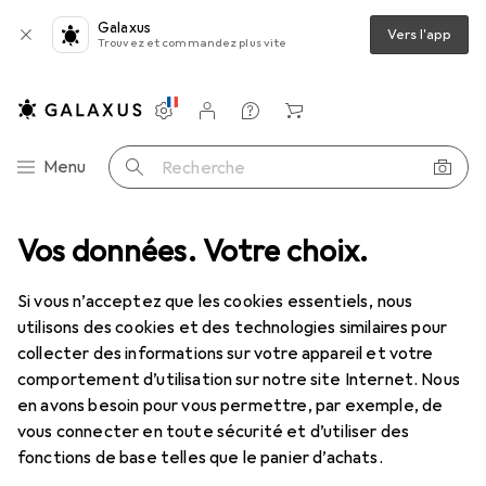
Galaxus
Vers l'app
Trouvez et commandez plus vite
Paramètres
Compte client
Listes de comparaison
Listes d'envies
Panier
Navigation par catégorie
Menu
Recherche
érieur
Vos données. Votre choix.
Jeux d'extérieur
Jouets pour bac à sable
Hape Pince
Si vous n’acceptez que les cookies essentiels, nous
utilisons des cookies et des technologies similaires pour
3 images
collecter des informations sur votre appareil et votre
comportement d’utilisation sur notre site Internet. Nous
REMISE QUANTITATIVE
en avons besoin pour vous permettre, par exemple, de
vous connecter en toute sécurité et d’utiliser des
EUR
12,98
économisez
EUR
2,84
fonctions de base telles que le panier d’achats.
Hape
Pince