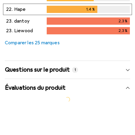
22.
Hape
1,4
%
1,4
%
23.
dantoy
2,3
%
2,3
%
23.
Liewood
2,3
%
2,3
%
Comparer les 25 marques
Questions sur le produit
1
Évaluations du produit