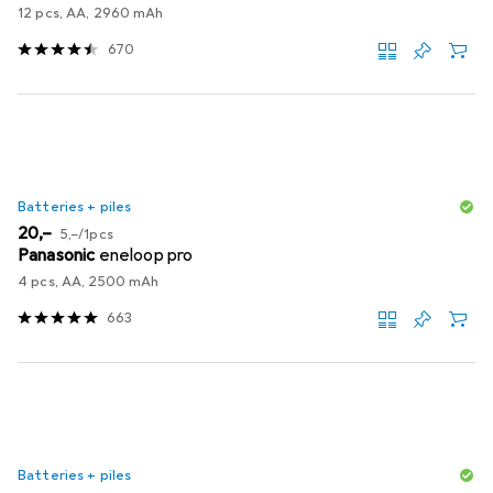
12 pcs, AA, 2960 mAh
670
Batteries + piles
EUR
EUR
20,–
5,–
/
1pcs
Panasonic
eneloop pro
4 pcs, AA, 2500 mAh
663
Batteries + piles