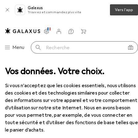
Galaxus
Vers l'app
Trouvez et commandez plus vite
Paramètres
Compte client
Listes de comparaison
Listes d'envies
Panier
Navigation par catégorie
Menu
Recherche
société : accessoires
Vos données. Votre choix.
Sombo Mélangeur de cartes
Accessoires
Si vous n’acceptez que les cookies essentiels, nous utilisons
des cookies et des technologies similaires pour collecter
EUR
17,70
Sombo
Mélangeur de cartes
des informations sur votre appareil et votre comportement
d’utilisation sur notre site Internet. Nous en avons besoin
pour vous permettre, par exemple, de vous connecter en
toute sécurité et d’utiliser des fonctions de base telles que
le panier d’achats.