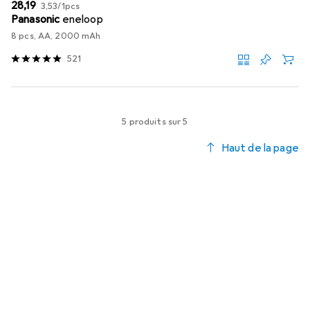
EUR
EUR
28,19
3,53
/
1pcs
Panasonic
eneloop
8 pcs, AA, 2000 mAh
521
5 produits sur 5
Haut de la page