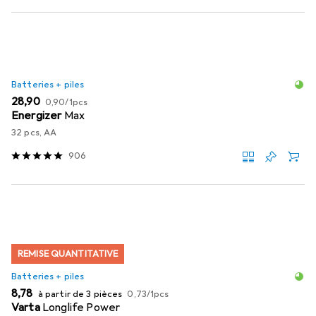
Batteries + piles
EUR
EUR
28,90
0,90
/
1pcs
Energizer
Max
32 pcs, AA
906
REMISE QUANTITATIVE
Batteries + piles
EUR
EUR
8,78
à partir de 3 pièces
0,73
/
1pcs
Varta
Longlife Power