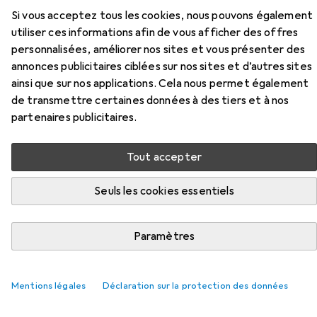
Accessoires pour Sombo
Si vous acceptez tous les cookies, nous pouvons également
Mélangeur de cartes
utiliser ces informations afin de vous afficher des offres
personnalisées, améliorer nos sites et vous présenter des
Ici, vous trouverez des accessoires compatibles avec le
annonces publicitaires ciblées sur nos sites et d’autres sites
produit Sombo Mélangeur de cartes de la catégorie
ainsi que sur nos applications. Cela nous permet également
Batteries + piles.
de transmettre certaines données à des tiers et à nos
partenaires publicitaires.
Pertinence
Liste des produits
Tout accepter
Seuls les cookies essentiels
REMISE QUANTITATIVE
Batteries + piles
Paramètres
EUR
EUR
11,59
à partir de 3 pièces
2,90
/
1pcs
Energizer
Ultimate Lithium
4 pcs, AA, 3000 mAh
Mentions légales
Déclaration sur la protection des données
424