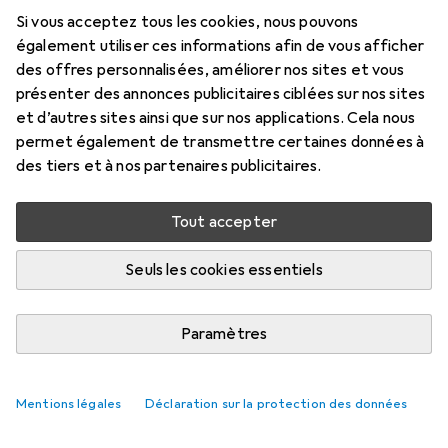
Gelini à l'Oktoberfest
Si vous acceptez tous les cookies, nous pouvons
également utiliser ces informations afin de vous afficher
Ici, vous trouverez des accessoires compatibles avec le
des offres personnalisées, améliorer nos sites et vous
produit Ravensburger Gelini à l'Oktoberfest.
présenter des annonces publicitaires ciblées sur nos sites
Pertinence
et d’autres sites ainsi que sur nos applications. Cela nous
permet également de transmettre certaines données à
Liste des produits
des tiers et à nos partenaires publicitaires.
Aucun produit trouvé
Tout accepter
Seuls les cookies essentiels
Paramètres
Mentions légales
Déclaration sur la protection des données