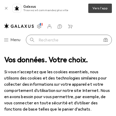
Galaxus
Vers l'app
Trouvez et commandez plus vite
Paramètres
Compte client
Listes de comparaison
Listes d'envies
Panier
Navigation par catégorie
Menu
Recherche
es
Vos données. Votre choix.
Puzzle
Ravensburger Gelini à l'Oktoberfest
Accessoires
Si vous n’acceptez que les cookies essentiels, nous
EUR
39,31
Ravensburger
Gelini à l'Oktoberfest
utilisons des cookies et des technologies similaires pour
2000 pièces
collecter des informations sur votre appareil et votre
comportement d’utilisation sur notre site Internet. Nous
en avons besoin pour vous permettre, par exemple, de
vous connecter en toute sécurité et d’utiliser des
Accessoires pour Ravensburger
fonctions de base telles que le panier d’achats.