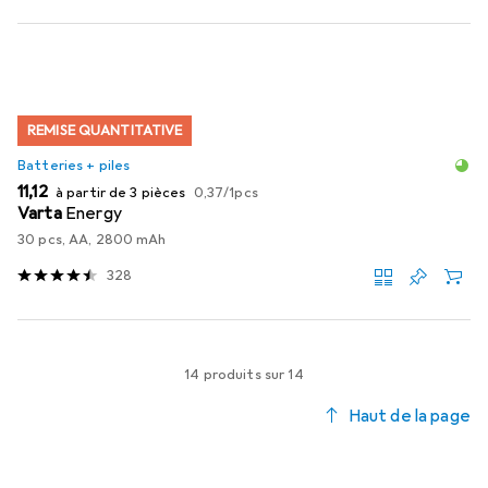
REMISE QUANTITATIVE
Batteries + piles
EUR
EUR
11,12
à partir de 3 pièces
0,37
/
1pcs
Varta
Energy
30 pcs, AA, 2800 mAh
328
14 produits sur 14
Haut de la page