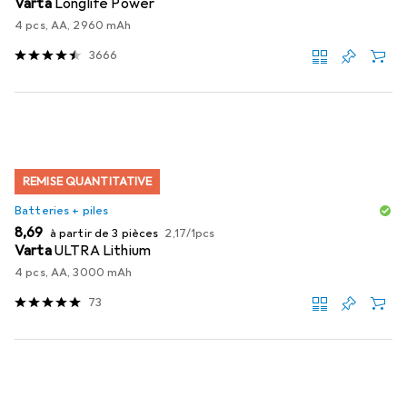
Varta
Longlife Power
4 pcs, AA, 2960 mAh
3666
REMISE QUANTITATIVE
Batteries + piles
EUR
EUR
8,69
à partir de 3 pièces
2,17
/
1pcs
Varta
ULTRA Lithium
4 pcs, AA, 3000 mAh
73