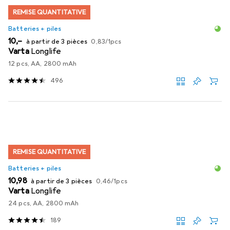
REMISE QUANTITATIVE
Batteries + piles
EUR
EUR
10,–
à partir de 3 pièces
0,83
/
1pcs
Varta
Longlife
12 pcs, AA, 2800 mAh
496
REMISE QUANTITATIVE
Batteries + piles
EUR
EUR
10,98
à partir de 3 pièces
0,46
/
1pcs
Varta
Longlife
24 pcs, AA, 2800 mAh
189