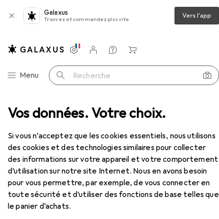
Galaxus
Vers l'app
Trouvez et commandez plus vite
Paramètres
Compte client
Listes de comparaison
Listes d'envies
Panier
Navigation par catégorie
Menu
Recherche
ciété
Vos données. Votre choix.
Jeux d’adresse
Goliath Toys Willi Wackel
Accessoires
Si vous n’acceptez que les cookies essentiels, nous utilisons
des cookies et des technologies similaires pour collecter
EUR
24,45
Goliath Toys
Willi Wackel
des informations sur votre appareil et votre comportement
Allemand, 2 - 4 Joueur
d’utilisation sur notre site Internet. Nous en avons besoin
pour vous permettre, par exemple, de vous connecter en
toute sécurité et d’utiliser des fonctions de base telles que
le panier d’achats.