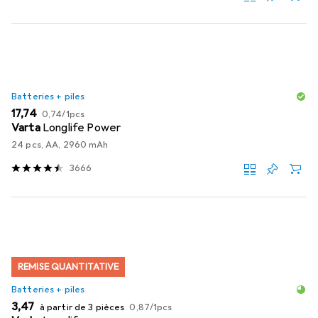
Batteries + piles
EUR
EUR
17,74
0,74
/
1pcs
Varta
Longlife Power
24 pcs, AA, 2960 mAh
3666
REMISE QUANTITATIVE
Batteries + piles
EUR
EUR
3,47
à partir de 3 pièces
0,87
/
1pcs