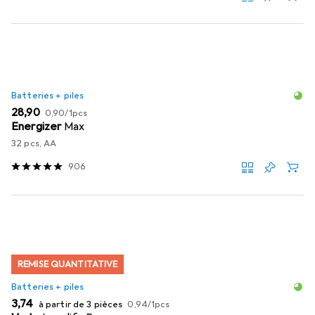
Batteries + piles
EUR
EUR
28,90
0,90
/
1pcs
Energizer
Max
32 pcs, AA
906
REMISE QUANTITATIVE
Batteries + piles
EUR
EUR
3,74
à partir de 3 pièces
0,94
/
1pcs