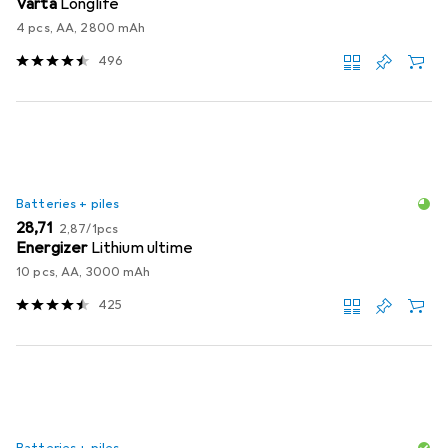
Varta
Longlife
4 pcs, AA, 2800 mAh
496
Batteries + piles
EUR
EUR
28,71
2,87
/
1pcs
Energizer
Lithium ultime
10 pcs, AA, 3000 mAh
425
Batteries + piles