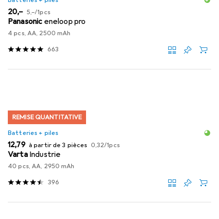
EUR
EUR
20,–
5,–
/
1pcs
Panasonic
eneloop pro
4 pcs, AA, 2500 mAh
663
REMISE QUANTITATIVE
Batteries + piles
EUR
EUR
12,79
à partir de 3 pièces
0,32
/
1pcs
Varta
Industrie
40 pcs, AA, 2950 mAh
396