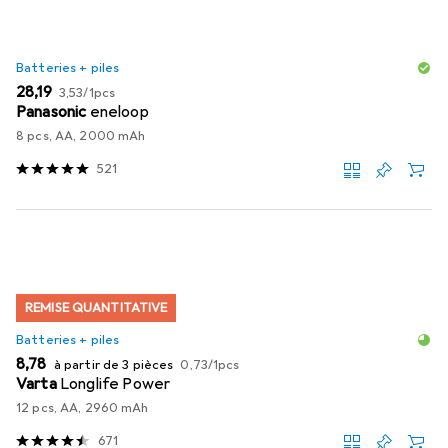
Batteries + piles
EUR
EUR
28,19
3,53
/
1pcs
Panasonic
eneloop
8 pcs, AA, 2000 mAh
521
REMISE QUANTITATIVE
Batteries + piles
EUR
EUR
8,78
à partir de 3 pièces
0,73
/
1pcs
Varta
Longlife Power
12 pcs, AA, 2960 mAh
671