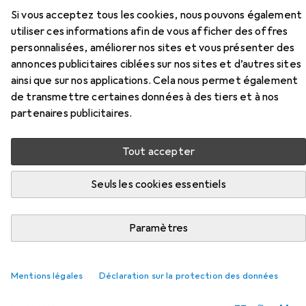
Accessoires pour Goliath Toys
Si vous acceptez tous les cookies, nous pouvons également
utiliser ces informations afin de vous afficher des offres
Willi Wackel
personnalisées, améliorer nos sites et vous présenter des
annonces publicitaires ciblées sur nos sites et d’autres sites
Ici, vous trouverez des accessoires compatibles avec le
ainsi que sur nos applications. Cela nous permet également
produit Goliath Toys Willi Wackel de la catégorie
de transmettre certaines données à des tiers et à nos
Batteries + piles.
partenaires publicitaires.
Pertinence
Liste des produits
Tout accepter
Seuls les cookies essentiels
REMISE QUANTITATIVE
Paramètres
Batteries + piles
EUR
EUR
3,88
à partir de 3 pièces
0,97
/
1pcs
Varta
LongLife Max Power
Mentions légales
Déclaration sur la protection des données
4 pcs, AA, 2980 mAh
160