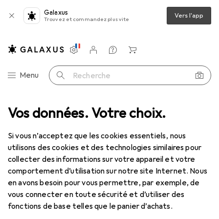
Galaxus
Vers l'app
Trouvez et commandez plus vite
Paramètres
Compte client
Listes de comparaison
Listes d'envies
Panier
Navigation par catégorie
Menu
Recherche
+ puzzles
Vos données. Votre choix.
Puzzle
Educa Dragons et chevaliers
Accessoires
Si vous n’acceptez que les cookies essentiels, nous
utilisons des cookies et des technologies similaires pour
Educa
Dragons et chevaliers
collecter des informations sur votre appareil et votre
96 pièces
comportement d’utilisation sur notre site Internet. Nous
en avons besoin pour vous permettre, par exemple, de
vous connecter en toute sécurité et d’utiliser des
fonctions de base telles que le panier d’achats.