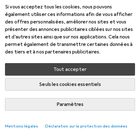
Accessoires pour Educa Dragons
Si vous acceptez tous les cookies, nous pouvons
et chevaliers
également utiliser ces informations afin de vous afficher
des offres personnalisées, améliorer nos sites et vous
Ici, vous trouverez des accessoires compatibles avec le
présenter des annonces publicitaires ciblées sur nos sites
produit Educa Dragons et chevaliers.
et d’autres sites ainsi que sur nos applications. Cela nous
permet également de transmettre certaines données à
Pertinence
des tiers et à nos partenaires publicitaires.
Liste des produits
Aucun produit trouvé
Tout accepter
Seuls les cookies essentiels
Paramètres
Mentions légales
Déclaration sur la protection des données